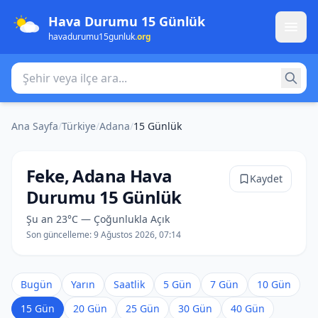
Hava Durumu 15 Günlük
havadurumu15gunluk
.org
Şehir veya ilçe ara
Ana Sayfa
/
Türkiye
/
Adana
/
15 Günlük
Feke, Adana Hava
Kaydet
Durumu 15 Günlük
Şu an 23°C — Çoğunlukla Açık
Son güncelleme:
9 Ağustos 2026, 07:14
Bugün
Yarın
Saatlik
5 Gün
7 Gün
10 Gün
15 Gün
20 Gün
25 Gün
30 Gün
40 Gün