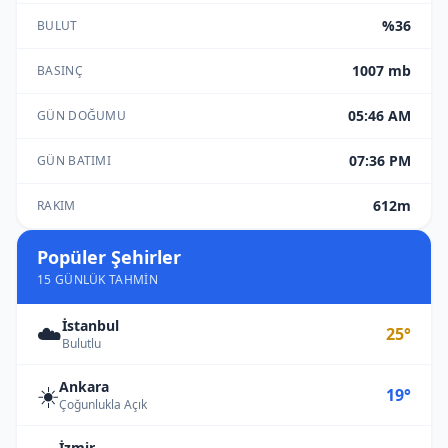
%36
BULUT
1007 mb
BASINÇ
05:46 AM
GÜN DOĞUMU
07:36 PM
GÜN BATIMI
612m
RAKIM
Popüler Şehirler
15 GÜNLÜK TAHMIN
İstanbul
☁️
25°
Bulutlu
Ankara
☀️
19°
Çoğunlukla Açık
İzmir