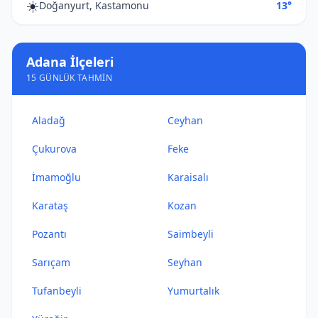
☀️
Doğanyurt, Kastamonu
13°
Adana İlçeleri
15 GÜNLÜK TAHMIN
Aladağ
Ceyhan
Çukurova
Feke
İmamoğlu
Karaisalı
Karataş
Kozan
Pozantı
Saimbeyli
Sarıçam
Seyhan
Tufanbeyli
Yumurtalık