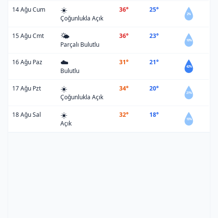
☀️
14 Ağu Cum
36°
25°
2%
Çoğunlukla Açık
🌤️
15 Ağu Cmt
36°
23°
10%
Parçalı Bulutlu
☁️
16 Ağu Paz
31°
21°
42%
Bulutlu
☀️
17 Ağu Pzt
34°
20°
21%
Çoğunlukla Açık
☀️
18 Ağu Sal
32°
18°
15%
Açık