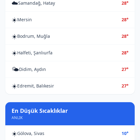
☁️
Samandağ, Hatay
28°
☀️
Mersin
28°
☀️
Bodrum, Muğla
28°
☀️
Halfeti, Şanlıurfa
28°
🌤️
Didim, Aydın
27°
☀️
Edremit, Balıkesir
27°
En Düşük Sıcaklıklar
ANLIK
☀️
Gölova, Sivas
10°