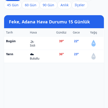
45 Gün
60 Gün
90 Gün
Anlık
İlçeler
Feke, Adana Hava Durumu 15 Günlük
Tarih
Hava
Gündüz
Gece
Yağış
🌫️
Bugün
39°
22°
5%
Sisli
☁️
Yarın
36°
23°
0%
Bulutlu