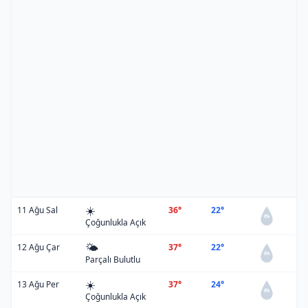
☀️
11 Ağu Sal
36°
22°
0%
Çoğunlukla Açık
🌤️
12 Ağu Çar
37°
22°
0%
Parçalı Bulutlu
☀️
13 Ağu Per
37°
24°
0%
Çoğunlukla Açık