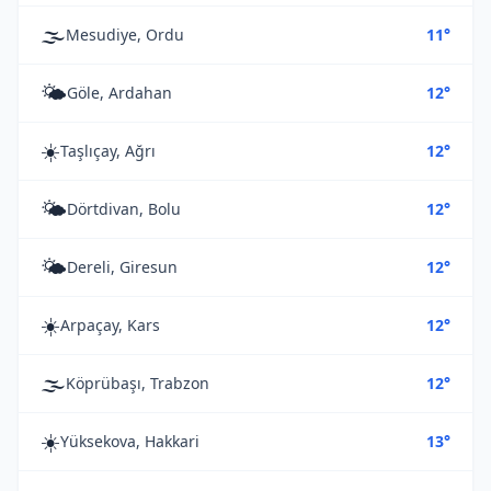
🌫️
Mesudiye, Ordu
11°
🌤️
Göle, Ardahan
12°
☀️
Taşlıçay, Ağrı
12°
🌤️
Dörtdivan, Bolu
12°
🌤️
Dereli, Giresun
12°
☀️
Arpaçay, Kars
12°
🌫️
Köprübaşı, Trabzon
12°
☀️
Yüksekova, Hakkari
13°