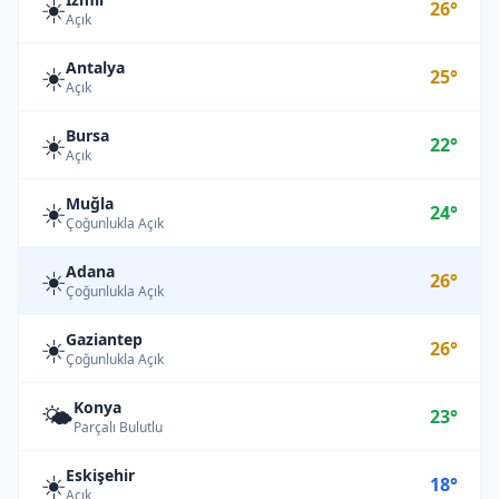
☀️
26°
Açık
Antalya
☀️
25°
Açık
Bursa
☀️
22°
Açık
Muğla
☀️
24°
Çoğunlukla Açık
Adana
☀️
26°
Çoğunlukla Açık
Gaziantep
☀️
26°
Çoğunlukla Açık
Konya
🌤️
23°
Parçalı Bulutlu
Eskişehir
☀️
18°
Açık