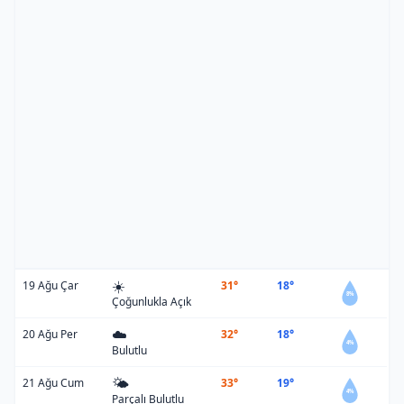
☀️
19 Ağu Çar
31°
18°
8%
Çoğunlukla Açık
☁️
20 Ağu Per
32°
18°
4%
Bulutlu
🌤️
21 Ağu Cum
33°
19°
4%
Parçalı Bulutlu