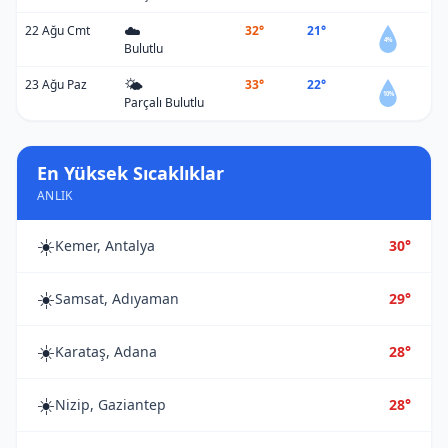
☁️
22 Ağu Cmt
32°
21°
4%
Bulutlu
🌤️
23 Ağu Paz
33°
22°
10%
Parçalı Bulutlu
En Yüksek Sıcaklıklar
ANLIK
☀️
Kemer, Antalya
30°
☀️
Samsat, Adıyaman
29°
☀️
Karataş, Adana
28°
☀️
Nizip, Gaziantep
28°