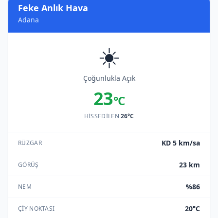
Feke Anlık Hava
Adana
☀️
Çoğunlukla Açık
23
°C
HISSEDILEN
26°C
KD 5 km/sa
RÜZGAR
23 km
GÖRÜŞ
%86
NEM
20°C
ÇIY NOKTASI