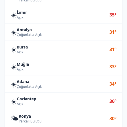
Parçalı Bulutlu
İzmir
☀️
35°
Açık
Antalya
☀️
31°
Çoğunlukla Açık
Bursa
☀️
31°
Açık
Muğla
☀️
33°
Açık
Adana
☀️
34°
Çoğunlukla Açık
Gaziantep
☀️
36°
Açık
Konya
🌤️
30°
Parçalı Bulutlu