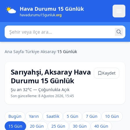
Hava Durumu 15 Günlük
havadurumu15gunluk
.org
Şehir veya ilçe ara
Ana Sayfa
/
Türkiye
/
Aksaray
/
15 Günlük
Sarıyahşi, Aksaray Hava
Kaydet
Durumu 15 Günlük
Şu an 32°C — Çoğunlukla Açık
Son güncelleme:
8 Ağustos 2026, 15:45
Bugün
Yarın
Saatlik
5 Gün
7 Gün
10 Gün
15 Gün
20 Gün
25 Gün
30 Gün
40 Gün