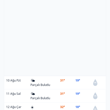
🌤️
10 Ağu Pzt
31°
19°
0%
Parçalı Bulutlu
🌤️
11 Ağu Sal
31°
19°
0%
Parçalı Bulutlu
☀️
12 Ağu Çar
32°
18°
0%