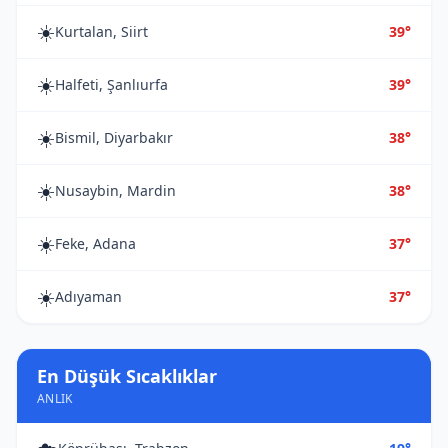
☀️
Kurtalan, Siirt
39°
☀️
Halfeti, Şanlıurfa
39°
☀️
Bismil, Diyarbakır
38°
☀️
Nusaybin, Mardin
38°
☀️
Feke, Adana
37°
☀️
Adıyaman
37°
En Düşük Sıcaklıklar
ANLIK