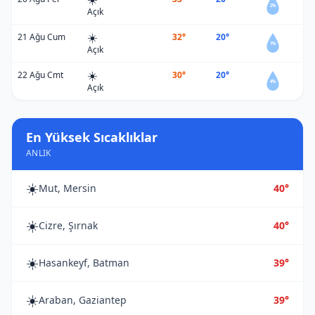
2%
Açık
☀️
21 Ağu Cum
32°
20°
1%
Açık
☀️
22 Ağu Cmt
30°
20°
4%
Açık
En Yüksek Sıcaklıklar
ANLIK
☀️
Mut, Mersin
40°
☀️
Cizre, Şırnak
40°
☀️
Hasankeyf, Batman
39°
☀️
Araban, Gaziantep
39°