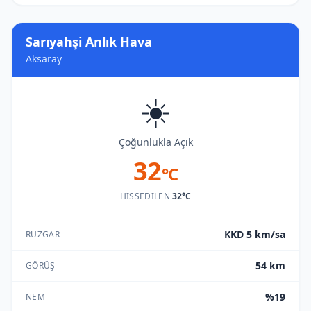
Sarıyahşi Anlık Hava
Aksaray
☀️
Çoğunlukla Açık
32
°C
HISSEDILEN
32°C
KKD 5 km/sa
RÜZGAR
54 km
GÖRÜŞ
%19
NEM