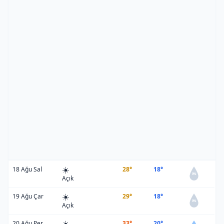
☀️
18 Ağu Sal
28°
18°
0%
Açık
☀️
19 Ağu Çar
29°
18°
0%
Açık
☀️
20 Ağu Per
33°
20°