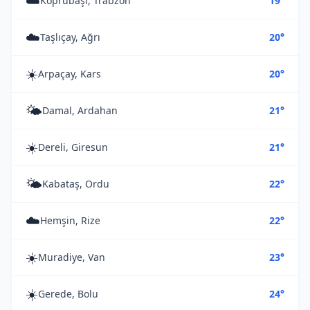
☁️
Köprübaşı, Trabzon
19°
☁️
Taşlıçay, Ağrı
20°
☀️
Arpaçay, Kars
20°
🌤️
Damal, Ardahan
21°
☀️
Dereli, Giresun
21°
🌤️
Kabataş, Ordu
22°
☁️
Hemşin, Rize
22°
☀️
Muradiye, Van
23°
☀️
Gerede, Bolu
24°