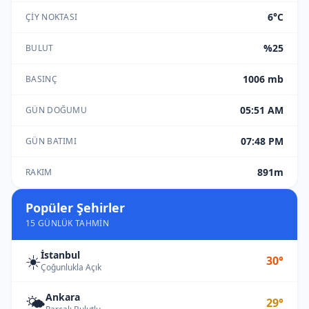
6°C
ÇIY NOKTASI
%25
BULUT
1006 mb
BASINÇ
05:51 AM
GÜN DOĞUMU
07:48 PM
GÜN BATIMI
891m
RAKIM
Popüler Şehirler
15 GÜNLÜK TAHMIN
İstanbul
☀️
30°
Çoğunlukla Açık
Ankara
🌤️
29°