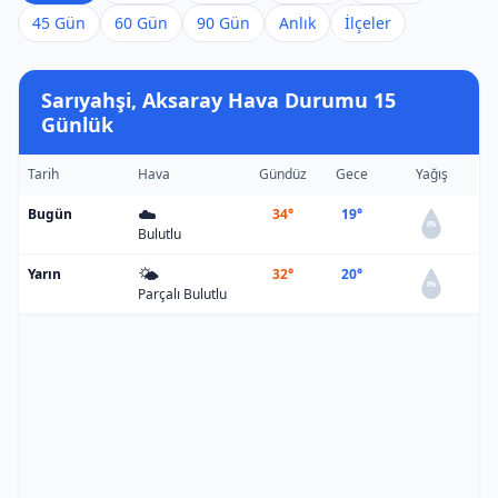
45 Gün
60 Gün
90 Gün
Anlık
İlçeler
Sarıyahşi, Aksaray Hava Durumu 15
Günlük
Tarih
Hava
Gündüz
Gece
Yağış
☁️
Bugün
34°
19°
0%
Bulutlu
🌤️
Yarın
32°
20°
0%
Parçalı Bulutlu