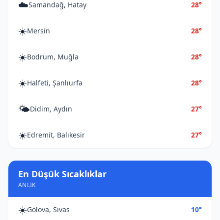
☁️
Samandağ, Hatay
28°
☀️
Mersin
28°
☀️
Bodrum, Muğla
28°
☀️
Halfeti, Şanlıurfa
28°
🌤️
Didim, Aydın
27°
☀️
Edremit, Balıkesir
27°
En Düşük Sıcaklıklar
ANLIK
☀️
Gölova, Sivas
10°