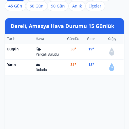
45 Gün
60 Gün
90 Gün
Anlık
İlçeler
Dereli, Amasya Hava Durumu 15 Günlük
Tarih
Hava
Gündüz
Gece
Yağış
🌤️
Bugün
33°
19°
0%
Parçalı Bulutlu
☁️
Yarın
31°
18°
3%
Bulutlu