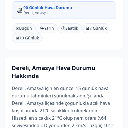
90 Günlük Hava Durumu
📆
Dereli, Amasya
☀️
Bugün
🌤️
Yarın
🕐
Saatlik
📊
7 Günlük
📊
10 Günlük
Dereli, Amasya Hava Durumu
Hakkında
Dereli, Amasya için en güncel 15 günlük hava
durumu tahminleri sunulmaktadır. Şu anda
Dereli, Amasya ilçesinde çoğunlukla açık hava
koşullarında 21°C sıcaklık ölçülmektedir.
Hissedilen sıcaklık 21°C olup nem oranı %64
seviyesindedir. D yönünden 2 km/s rüzgar, 1012