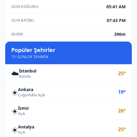
05:41 AM
GÜN DOĞUMU
07:43 PM
GÜN BATIMI
396m
RAKIM
Popüler Şehirler
15 GÜNLÜK TAHMIN
İstanbul
☁️
25°
Bulutlu
Ankara
☀️
19°
Çoğunlukla Açık
İzmir
☀️
26°
Açık
Antalya
☀️
25°
Açık