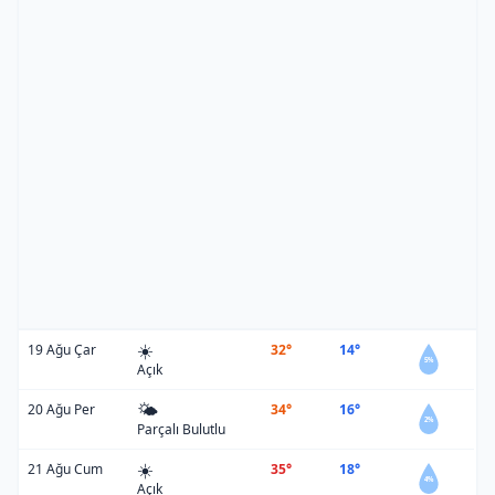
☀️
19 Ağu Çar
32°
14°
5%
Açık
🌤️
20 Ağu Per
34°
16°
2%
Parçalı Bulutlu
☀️
21 Ağu Cum
35°
18°
4%
Açık