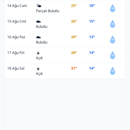
🌤️
14 Ağu Cum
25°
18°
2%
Parçalı Bulutlu
☁️
15 Ağu Cmt
26°
15°
3%
Bulutlu
☁️
16 Ağu Paz
29°
13°
4%
Bulutlu
☀️
17 Ağu Pzt
28°
14°
2%
Açık
☀️
18 Ağu Sal
31°
14°
2%
Açık