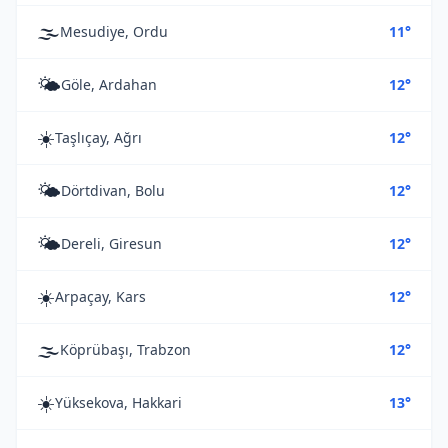
🌫️
Mesudiye, Ordu
11°
🌤️
Göle, Ardahan
12°
☀️
Taşlıçay, Ağrı
12°
🌤️
Dörtdivan, Bolu
12°
🌤️
Dereli, Giresun
12°
☀️
Arpaçay, Kars
12°
🌫️
Köprübaşı, Trabzon
12°
☀️
Yüksekova, Hakkari
13°