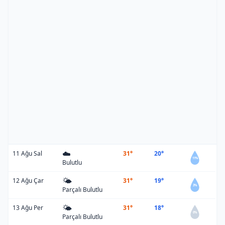
☁️
11 Ağu Sal
31°
20°
11%
Bulutlu
🌤️
12 Ağu Çar
31°
19°
3%
Parçalı Bulutlu
🌤️
13 Ağu Per
31°
18°
0%
Parçalı Bulutlu