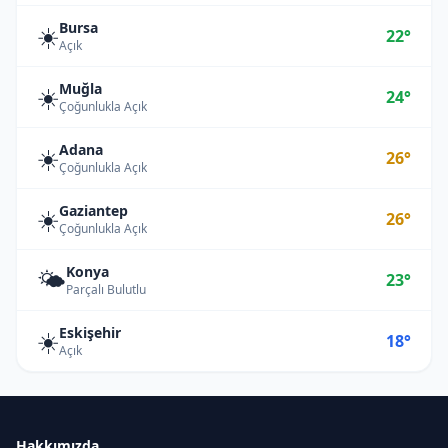
Bursa
☀️
22°
Açık
Muğla
☀️
24°
Çoğunlukla Açık
Adana
☀️
26°
Çoğunlukla Açık
Gaziantep
☀️
26°
Çoğunlukla Açık
Konya
🌤️
23°
Parçalı Bulutlu
Eskişehir
☀️
18°
Açık
Hakkımızda