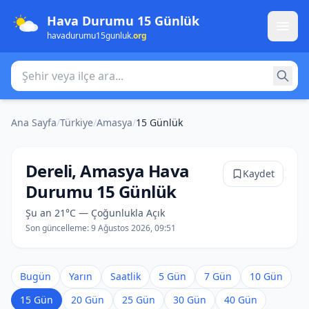
Hava Durumu 15 Günlük
havadurumu15gunluk
.org
Şehir veya ilçe ara
Ana Sayfa
/
Türkiye
/
Amasya
/
15 Günlük
Dereli, Amasya Hava
Kaydet
Durumu 15 Günlük
Şu an 21°C — Çoğunlukla Açık
Son güncelleme:
9 Ağustos 2026, 09:51
Bugün
Yarın
Saatlik
5 Gün
7 Gün
10 Gün
15 Gün
20 Gün
25 Gün
30 Gün
40 Gün