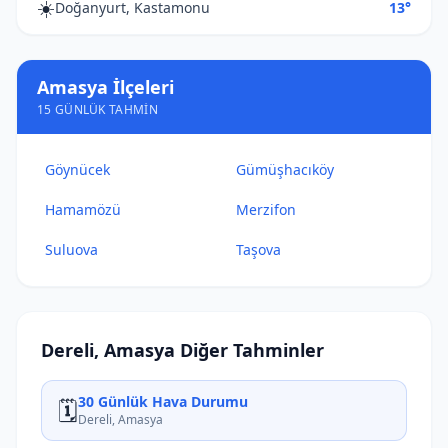
☀️
Doğanyurt, Kastamonu
13°
Amasya İlçeleri
15 GÜNLÜK TAHMIN
Göynücek
Gümüşhacıköy
Hamamözü
Merzifon
Suluova
Taşova
Dereli, Amasya Diğer Tahminler
30 Günlük Hava Durumu
🗓️
Dereli, Amasya