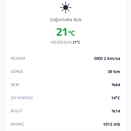
☀️
Çoğunlukla Açık
21
°C
HISSEDILEN
21°C
DKD 2 km/sa
RÜZGAR
39 km
GÖRÜŞ
%64
NEM
14°C
ÇIY NOKTASI
%14
BULUT
1012 mb
BASINÇ