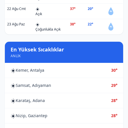
☀️
22 Ağu Cmt
37°
20°
4%
Açık
☀️
23 Ağu Paz
38°
22°
4%
Çoğunlukla Açık
En Yüksek Sıcaklıklar
ANLIK
☀️
Kemer, Antalya
30°
☀️
Samsat, Adıyaman
29°
☀️
Karataş, Adana
28°
☀️
Nizip, Gaziantep
28°