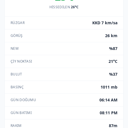
HISSEDILEN
26°C
KKD 7 km/sa
RÜZGAR
26 km
GÖRÜŞ
%87
NEM
21°C
ÇIY NOKTASI
%37
BULUT
1011 mb
BASINÇ
06:14 AM
GÜN DOĞUMU
08:11 PM
GÜN BATIMI
87m
RAKIM