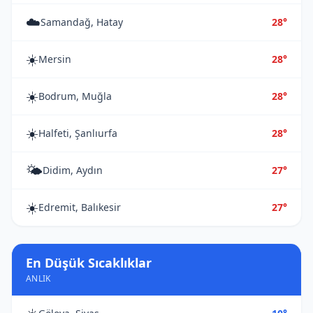
☁️
Samandağ, Hatay
28°
☀️
Mersin
28°
☀️
Bodrum, Muğla
28°
☀️
Halfeti, Şanlıurfa
28°
🌤️
Didim, Aydın
27°
☀️
Edremit, Balıkesir
27°
En Düşük Sıcaklıklar
ANLIK