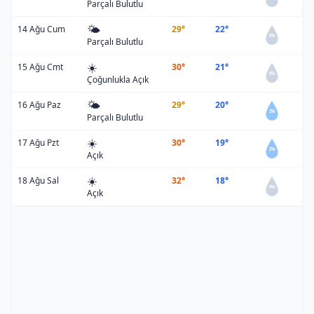
Parçalı Bulutlu
🌤️
14 Ağu Cum
29°
22°
0%
Parçalı Bulutlu
☀️
15 Ağu Cmt
30°
21°
0%
Çoğunlukla Açık
🌤️
16 Ağu Paz
29°
20°
2%
Parçalı Bulutlu
☀️
17 Ağu Pzt
30°
19°
2%
Açık
☀️
18 Ağu Sal
32°
18°
0%
Açık