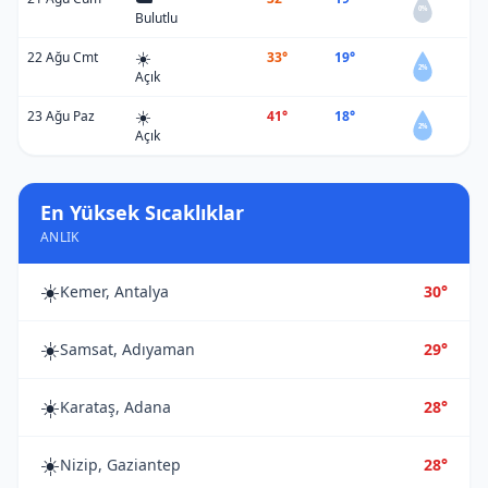
0%
Bulutlu
☀️
22 Ağu Cmt
33°
19°
2%
Açık
☀️
23 Ağu Paz
41°
18°
2%
Açık
En Yüksek Sıcaklıklar
ANLIK
☀️
Kemer, Antalya
30°
☀️
Samsat, Adıyaman
29°
☀️
Karataş, Adana
28°
☀️
Nizip, Gaziantep
28°