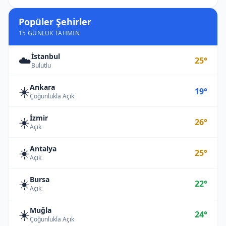
Popüler Şehirler
15 GÜNLÜK TAHMIN
İstanbul
☁️
25°
Bulutlu
Ankara
☀️
19°
Çoğunlukla Açık
İzmir
☀️
26°
Açık
Antalya
☀️
25°
Açık
Bursa
☀️
22°
Açık
Muğla
☀️
24°
Çoğunlukla Açık