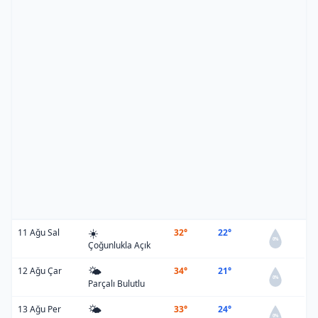
☀️
11 Ağu Sal
32°
22°
0%
Çoğunlukla Açık
🌤️
12 Ağu Çar
34°
21°
0%
Parçalı Bulutlu
🌤️
13 Ağu Per
33°
24°
0%