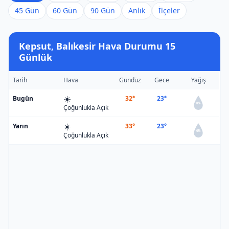
45 Gün
60 Gün
90 Gün
Anlık
İlçeler
Kepsut, Balıkesir Hava Durumu 15
Günlük
Tarih
Hava
Gündüz
Gece
Yağış
☀️
Bugün
32°
23°
0%
Çoğunlukla Açık
☀️
Yarın
33°
23°
0%
Çoğunlukla Açık