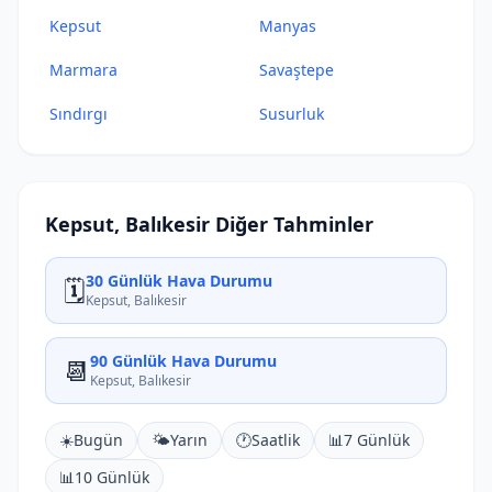
Kepsut
Manyas
Marmara
Savaştepe
Sındırgı
Susurluk
Kepsut, Balıkesir Diğer Tahminler
30 Günlük Hava Durumu
🗓️
Kepsut, Balıkesir
90 Günlük Hava Durumu
📆
Kepsut, Balıkesir
☀️
Bugün
🌤️
Yarın
🕐
Saatlik
📊
7 Günlük
📊
10 Günlük