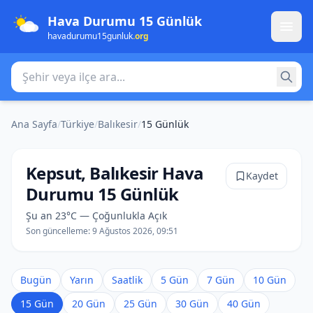
Hava Durumu 15 Günlük
havadurumu15gunluk
.org
Şehir veya ilçe ara
Ana Sayfa
/
Türkiye
/
Balıkesir
/
15 Günlük
Kepsut, Balıkesir Hava
Kaydet
Durumu 15 Günlük
Şu an 23°C — Çoğunlukla Açık
Son güncelleme:
9 Ağustos 2026, 09:51
Bugün
Yarın
Saatlik
5 Gün
7 Gün
10 Gün
15 Gün
20 Gün
25 Gün
30 Gün
40 Gün