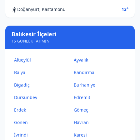
☀️
Doğanyurt, Kastamonu
13°
Balıkesir İlçeleri
15 GÜNLÜK TAHMIN
Altıeylül
Ayvalık
Balya
Bandırma
Bigadiç
Burhaniye
Dursunbey
Edremit
Erdek
Gömeç
Gönen
Havran
İvrindi
Karesi