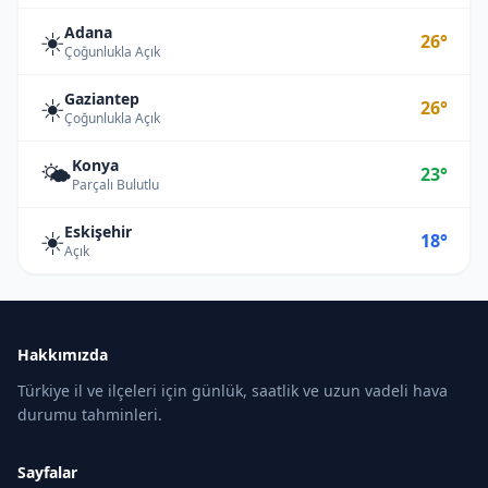
Adana
☀️
26°
Çoğunlukla Açık
Gaziantep
☀️
26°
Çoğunlukla Açık
Konya
🌤️
23°
Parçalı Bulutlu
Eskişehir
☀️
18°
Açık
Hakkımızda
Türkiye il ve ilçeleri için günlük, saatlik ve uzun vadeli hava
durumu tahminleri.
Sayfalar