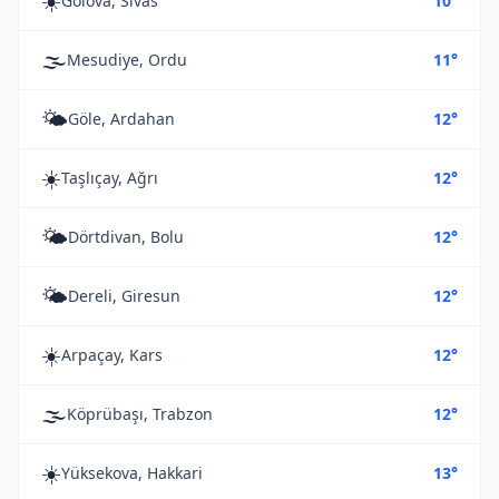
☀️
Gölova, Sivas
10°
🌫️
Mesudiye, Ordu
11°
🌤️
Göle, Ardahan
12°
☀️
Taşlıçay, Ağrı
12°
🌤️
Dörtdivan, Bolu
12°
🌤️
Dereli, Giresun
12°
☀️
Arpaçay, Kars
12°
🌫️
Köprübaşı, Trabzon
12°
☀️
Yüksekova, Hakkari
13°