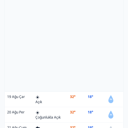
☀️
19 Ağu Çar
32°
18°
5%
Açık
☀️
20 Ağu Per
32°
18°
2%
Çoğunlukla Açık
☁️
21 Ağu Cum
32°
19°