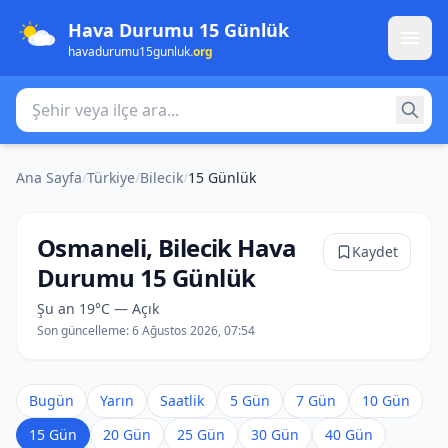
Hava Durumu 15 Günlük
havadurumu15gunluk
.org
Şehir veya ilçe ara
Ana Sayfa
/
Türkiye
/
Bilecik
/
15 Günlük
Osmaneli, Bilecik Hava
Kaydet
Durumu 15 Günlük
Şu an 19°C — Açık
Son güncelleme:
6 Ağustos 2026, 07:54
Bugün
Yarın
Saatlik
5 Gün
7 Gün
10 Gün
15 Gün
20 Gün
25 Gün
30 Gün
40 Gün