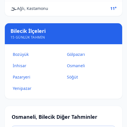
🌫️
Ağlı, Kastamonu
11°
Bilecik İlçeleri
15 GÜNLÜK TAHMIN
Bozüyük
Gölpazarı
İnhisar
Osmaneli
Pazaryeri
Söğüt
Yenipazar
Osmaneli, Bilecik Diğer Tahminler