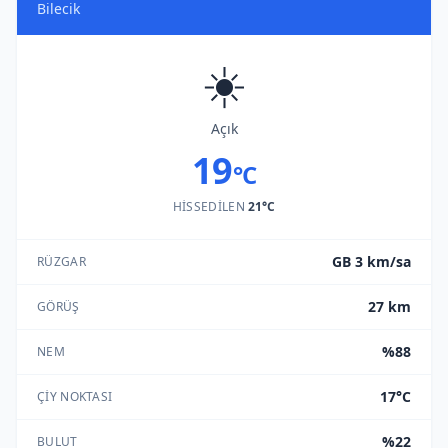
Bilecik
☀️
Açık
19
°C
HISSEDILEN
21°C
GB 3 km/sa
RÜZGAR
27 km
GÖRÜŞ
%88
NEM
17°C
ÇIY NOKTASI
%22
BULUT