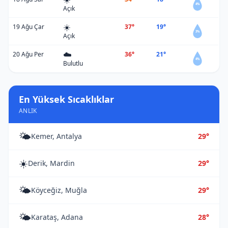
4%
Açık
☀️
19 Ağu Çar
37°
19°
3%
Açık
☁️
20 Ağu Per
36°
21°
4%
Bulutlu
En Yüksek Sıcaklıklar
ANLIK
🌤️
Kemer, Antalya
29°
☀️
Derik, Mardin
29°
🌤️
Köyceğiz, Muğla
29°
🌤️
Karataş, Adana
28°