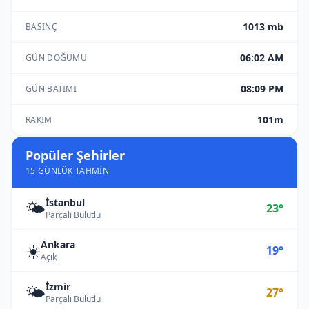
1013 mb
BASINÇ
06:02 AM
GÜN DOĞUMU
08:09 PM
GÜN BATIMI
101m
RAKIM
Popüler Şehirler
15 GÜNLÜK TAHMIN
İstanbul
🌤️
23°
Parçalı Bulutlu
Ankara
☀️
19°
Açık
İzmir
🌤️
27°
Parçalı Bulutlu