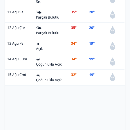
Sisli
🌤️
11 Ağu Sal
35°
20°
0%
Parçalı Bulutlu
🌤️
12 Ağu Çar
35°
20°
0%
Parçalı Bulutlu
☀️
13 Ağu Per
34°
19°
0%
Açık
☀️
14 Ağu Cum
34°
19°
0%
Çoğunlukla Açık
☀️
15 Ağu Cmt
32°
19°
0%
Çoğunlukla Açık