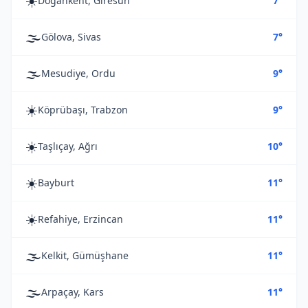
☀️
Doğankent, Giresun
7°
🌫️
Gölova, Sivas
7°
🌫️
Mesudiye, Ordu
9°
☀️
Köprübaşı, Trabzon
9°
☀️
Taşlıçay, Ağrı
10°
☀️
Bayburt
11°
☀️
Refahiye, Erzincan
11°
🌫️
Kelkit, Gümüşhane
11°
🌫️
Arpaçay, Kars
11°