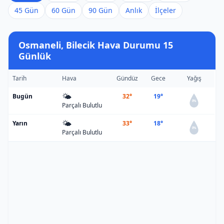
45 Gün
60 Gün
90 Gün
Anlık
İlçeler
Osmaneli, Bilecik Hava Durumu 15
Günlük
Tarih
Hava
Gündüz
Gece
Yağış
🌤️
Bugün
32°
19°
0%
Parçalı Bulutlu
🌤️
Yarın
33°
18°
0%
Parçalı Bulutlu