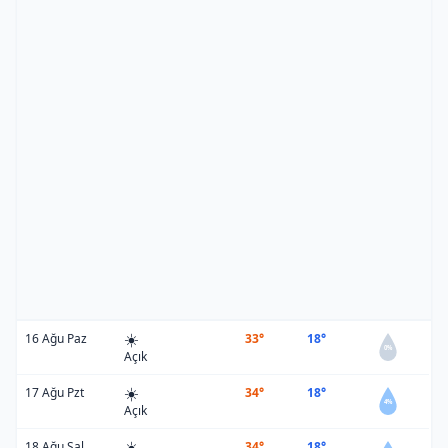
☀️
16 Ağu Paz
33°
18°
0%
Açık
☀️
17 Ağu Pzt
34°
18°
4%
Açık
☀️
18 Ağu Sal
34°
18°