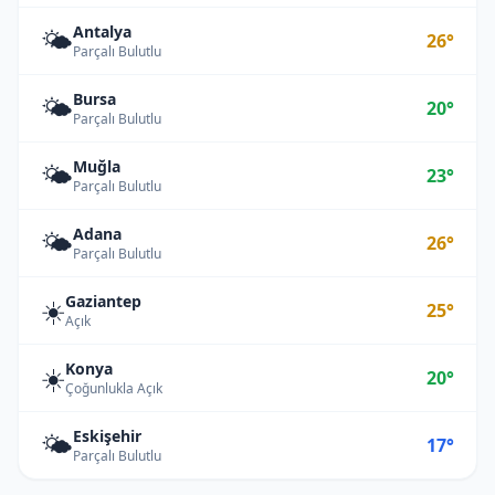
Antalya
🌤️
26°
Parçalı Bulutlu
Bursa
🌤️
20°
Parçalı Bulutlu
Muğla
🌤️
23°
Parçalı Bulutlu
Adana
🌤️
26°
Parçalı Bulutlu
Gaziantep
☀️
25°
Açık
Konya
☀️
20°
Çoğunlukla Açık
Eskişehir
🌤️
17°
Parçalı Bulutlu