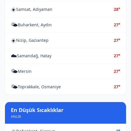
☀️
Samsat, Adıyaman
28°
🌤️
Buharkent, Aydın
27°
☀️
Nizip, Gaziantep
27°
☁️
Samandağ, Hatay
27°
🌤️
Mersin
27°
🌤️
Toprakkale, Osmaniye
27°
En Düşük Sıcaklıklar
ANLIK