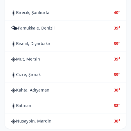
☀️
Birecik, Şanlıurfa
40°
🌤️
Pamukkale, Denizli
39°
☀️
Bismil, Diyarbakır
39°
☀️
Mut, Mersin
39°
☀️
Cizre, Şırnak
39°
☀️
Kahta, Adıyaman
38°
☀️
Batman
38°
☀️
Nusaybin, Mardin
38°