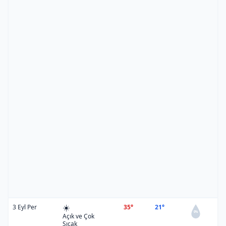
☀️
3 Eyl Per
35°
21°
0%
Açık ve Çok
Sıcak