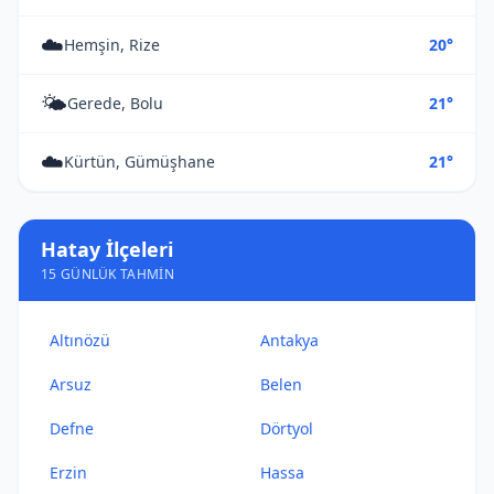
☁️
Hemşin, Rize
20°
🌤️
Gerede, Bolu
21°
☁️
Kürtün, Gümüşhane
21°
Hatay İlçeleri
15 GÜNLÜK TAHMIN
Altınözü
Antakya
Arsuz
Belen
Defne
Dörtyol
Erzin
Hassa