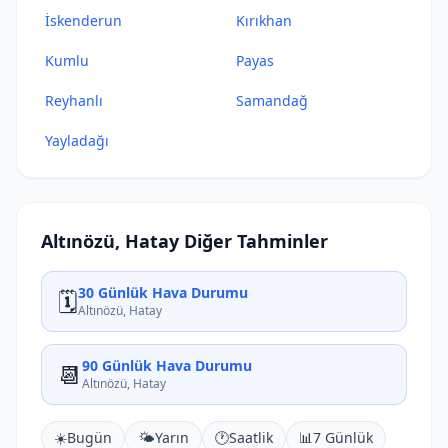
İskenderun
Kırıkhan
Kumlu
Payas
Reyhanlı
Samandağ
Yayladağı
Altınözü, Hatay Diğer Tahminler
30 Günlük Hava Durumu
🗓️
Altınözü, Hatay
90 Günlük Hava Durumu
📆
Altınözü, Hatay
☀️
Bugün
🌤️
Yarın
🕐
Saatlik
📊
7 Günlük