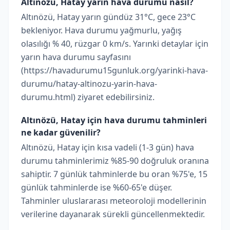
Altınözü, Hatay yarın hava durumu nasıl?
Altınözü, Hatay yarın gündüz 31°C, gece 23°C
bekleniyor. Hava durumu yağmurlu, yağış
olasılığı % 40, rüzgar 0 km/s. Yarınki detaylar için
yarın hava durumu sayfasını
(https://havadurumu15gunluk.org/yarinki-hava-
durumu/hatay-altinozu-yarin-hava-
durumu.html) ziyaret edebilirsiniz.
Altınözü, Hatay için hava durumu tahminleri
ne kadar güvenilir?
Altınözü, Hatay için kısa vadeli (1-3 gün) hava
durumu tahminlerimiz %85-90 doğruluk oranına
sahiptir. 7 günlük tahminlerde bu oran %75'e, 15
günlük tahminlerde ise %60-65'e düşer.
Tahminler uluslararası meteoroloji modellerinin
verilerine dayanarak sürekli güncellenmektedir.