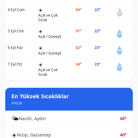
☀️
4 Eyl Cum
34°
22°
0%
Açık ve Çok
Sıcak
☀️
5 Eyl Cmt
31°
22°
20%
Açık / Güneşli
☀️
6 Eyl Paz
32°
23°
20%
Açık / Güneşli
☀️
7 Eyl Pzt
34°
23°
20%
Açık ve Çok
Sıcak
En Yüksek Sıcaklıklar
ANLIK
🌤️
Nazilli, Aydın
40°
☀️
Nizip, Gaziantep
40°