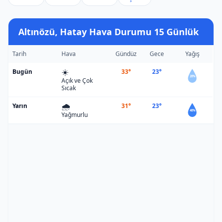
Altınözü, Hatay Hava Durumu 15 Günlük
Tarih
Hava
Gündüz
Gece
Yağış
☀️
Bugün
33°
23°
20%
Açık ve Çok
Sıcak
🌧️
Yarın
31°
23°
40%
Yağmurlu