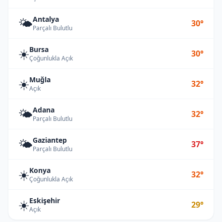
Antalya
🌤️
30°
Parçalı Bulutlu
Bursa
☀️
30°
Çoğunlukla Açık
Muğla
☀️
32°
Açık
Adana
🌤️
32°
Parçalı Bulutlu
Gaziantep
🌤️
37°
Parçalı Bulutlu
Konya
☀️
32°
Çoğunlukla Açık
Eskişehir
☀️
29°
Açık