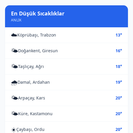
En Düşük Sıcaklıklar
ANLIK
☁️
Köprübaşı, Trabzon
13°
🌤️
Doğankent, Giresun
16°
🌤️
Taşlıçay, Ağrı
18°
🌧️
Damal, Ardahan
19°
🌤️
Arpaçay, Kars
20°
🌤️
Küre, Kastamonu
20°
☀️
Çaybaşı, Ordu
20°