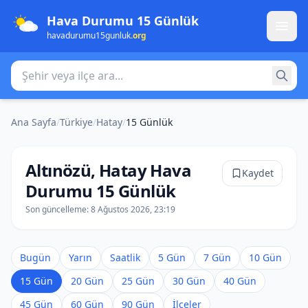
Hava Durumu 15 Günlük
havadurumu15gunluk
.org
Şehir veya ilçe ara
Ana Sayfa
/
Türkiye
/
Hatay
/
15 Günlük
Altınözü, Hatay Hava
Kaydet
Durumu 15 Günlük
Son güncelleme:
8 Ağustos 2026, 23:19
Bugün
Yarın
Saatlik
5 Gün
7 Gün
10 Gün
15 Gün
20 Gün
25 Gün
30 Gün
40 Gün
45 Gün
60 Gün
90 Gün
İlçeler