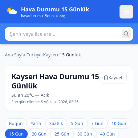
Hava Durumu 15 Günlük
havadurumu15gunluk
.org
Şehir veya ilçe ara
Ana Sayfa
/
Türkiye
/
Kayseri
/
15 Günlük
Kayseri Hava Durumu 15
Kaydet
Günlük
Şu an 20°C — Açık
Son güncelleme:
6 Ağustos 2026, 02:26
Bugün
Yarın
Saatlik
5 Gün
7 Gün
10 Gün
15 Gün
20 Gün
25 Gün
30 Gün
40 Gün