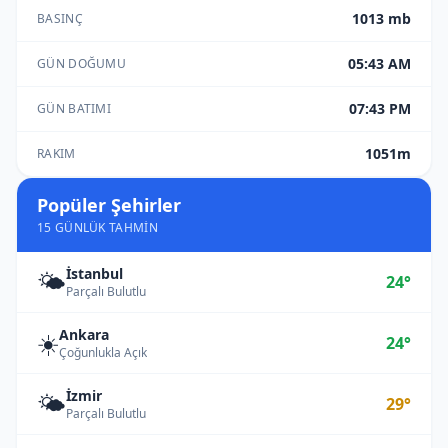
1013 mb
BASINÇ
05:43 AM
GÜN DOĞUMU
07:43 PM
GÜN BATIMI
1051m
RAKIM
Popüler Şehirler
15 GÜNLÜK TAHMIN
İstanbul
🌤️
24°
Parçalı Bulutlu
Ankara
☀️
24°
Çoğunlukla Açık
İzmir
🌤️
29°
Parçalı Bulutlu