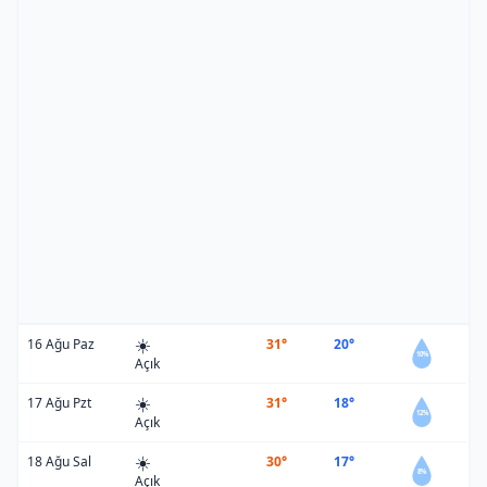
☀️
16 Ağu Paz
31°
20°
10%
Açık
☀️
17 Ağu Pzt
31°
18°
12%
Açık
☀️
18 Ağu Sal
30°
17°
8%
Açık