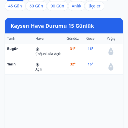
45 Gün
60 Gün
90 Gün
Anlık
İlçeler
Kayseri Hava Durumu 15 Günlük
Tarih
Hava
Gündüz
Gece
Yağış
☀️
Bugün
31°
16°
0%
Çoğunlukla Açık
☀️
Yarın
32°
16°
0%
Açık