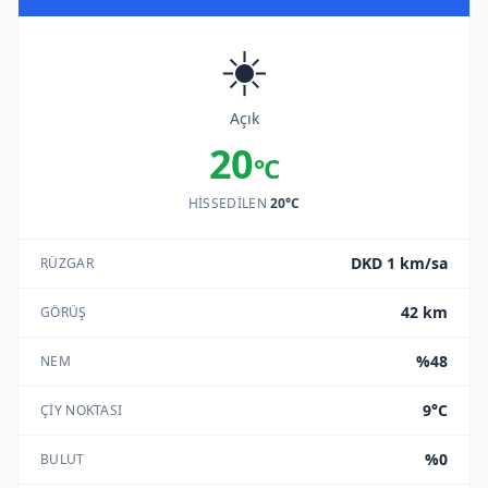
☀️
Açık
20
°C
HISSEDILEN
20°C
DKD 1 km/sa
RÜZGAR
42 km
GÖRÜŞ
%48
NEM
9°C
ÇIY NOKTASI
%0
BULUT