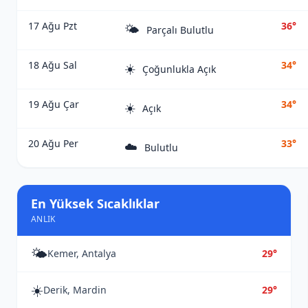
17 Ağu Pzt
36°
🌤️
Parçalı Bulutlu
18 Ağu Sal
34°
☀️
Çoğunlukla Açık
19 Ağu Çar
34°
☀️
Açık
20 Ağu Per
33°
☁️
Bulutlu
En Yüksek Sıcaklıklar
ANLIK
🌤️
Kemer, Antalya
29°
☀️
Derik, Mardin
29°