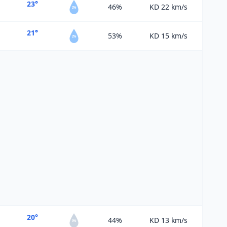
23°
46%
KD 22
km/s
2%
21°
53%
KD 15
km/s
2%
20°
44%
KD 13
km/s
0%