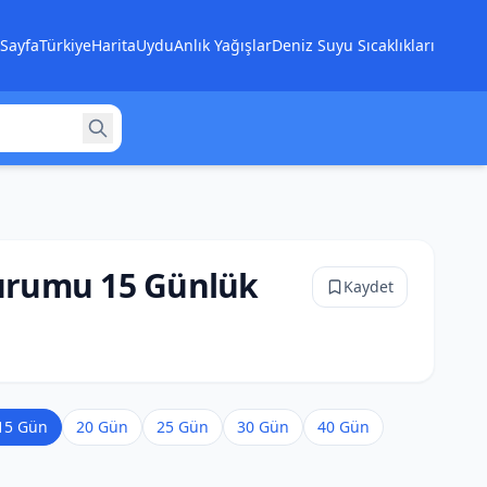
Sayfa
Türkiye
Harita
Uydu
Anlık Yağışlar
Deniz Suyu Sıcaklıkları
Durumu 15 Günlük
Kaydet
15 Gün
20 Gün
25 Gün
30 Gün
40 Gün