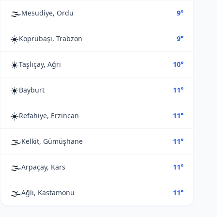
🌫️
Mesudiye, Ordu
9°
☀️
Köprübaşı, Trabzon
9°
☀️
Taşlıçay, Ağrı
10°
☀️
Bayburt
11°
☀️
Refahiye, Erzincan
11°
🌫️
Kelkit, Gümüşhane
11°
🌫️
Arpaçay, Kars
11°
🌫️
Ağlı, Kastamonu
11°