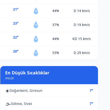
21°
44%
D 14
km/s
4%
23°
37%
D 19
km/s
3%
22°
44%
KD 15
km/s
6%
20°
53%
D 29
km/s
4%
En Düşük Sıcaklıklar
ANLIK
☀️
Doğankent, Giresun
7°
🌫️
Gölova, Sivas
7°