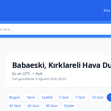
Ana 
 ara
Babaeski, Kırklareli Hava 
Şu an 22°C — Açık
Son güncelleme:
6 Ağustos 2026, 06:33
Bugün
Yarın
Saatlik
5 Gün
7 Gün
10 Gün
45 Gün
60 Gün
90 Gün
İlçeler