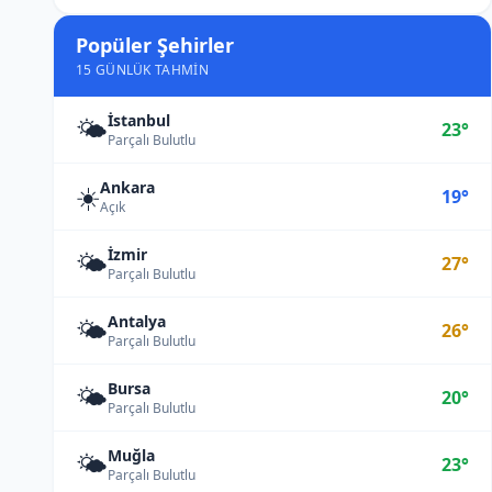
Popüler Şehirler
15 GÜNLÜK TAHMIN
İstanbul
🌤️
23°
Parçalı Bulutlu
Ankara
☀️
19°
Açık
İzmir
🌤️
27°
Parçalı Bulutlu
Antalya
🌤️
26°
Parçalı Bulutlu
Bursa
🌤️
20°
Parçalı Bulutlu
Muğla
🌤️
23°
Parçalı Bulutlu