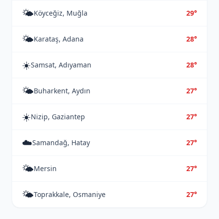
🌤️
Köyceğiz, Muğla
29°
🌤️
Karataş, Adana
28°
☀️
Samsat, Adıyaman
28°
🌤️
Buharkent, Aydın
27°
☀️
Nizip, Gaziantep
27°
☁️
Samandağ, Hatay
27°
🌤️
Mersin
27°
🌤️
Toprakkale, Osmaniye
27°