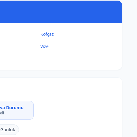
Kofçaz
Vize
ava Durumu
eli
 Günlük