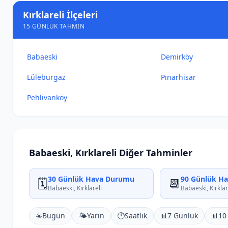
Kırklareli İlçeleri
15 GÜNLÜK TAHMIN
Babaeski
Demirköy
Lüleburgaz
Pınarhisar
Pehlivanköy
Babaeski, Kırklareli Diğer Tahminler
30 Günlük Hava Durumu
90 Günlük H
🗓️
📆
Babaeski, Kırklareli
Babaeski, Kırklar
☀️
Bugün
🌤️
Yarın
🕐
Saatlik
📊
7 Günlük
📊
10