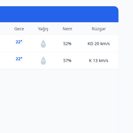
Gece
Yağış
Nem
Rüzgar
22°
52%
KD 20
km/s
0%
22°
57%
K 13
km/s
0%