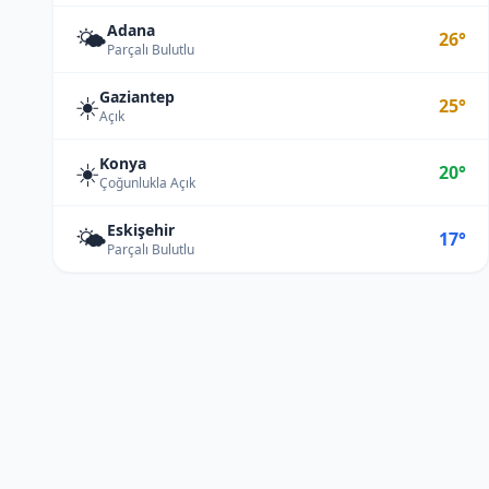
Adana
🌤️
26°
Parçalı Bulutlu
Gaziantep
☀️
25°
Açık
Konya
☀️
20°
Çoğunlukla Açık
Eskişehir
🌤️
17°
Parçalı Bulutlu