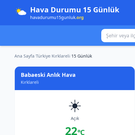
Hava Durumu 15 Günlük
havadurumu15gunluk
.org
Şehir veya ilçe
Ana Sayfa
/
Türkiye
/
Kırklareli
/
15 Günlük
Babaeski Anlık Hava
Kırklareli
☀️
Açık
22
°C