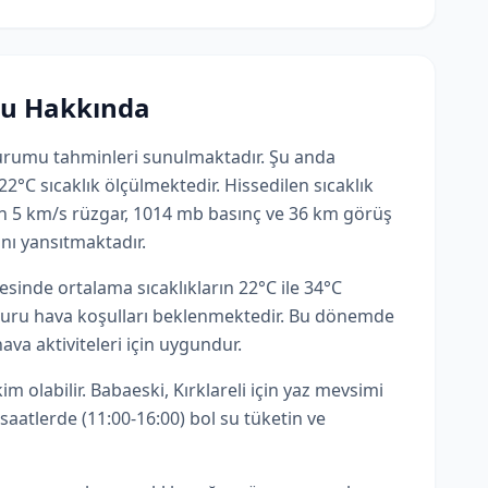
mu Hakkında
 durumu tahminleri sunulmaktadır. Şu anda
22°C sıcaklık ölçülmektedir. Hissedilen sıcaklık
n 5 km/s rüzgar, 1014 mb basınç ve 36 km görüş
ını yansıtmaktadır.
sinde ortalama sıcaklıkların 22°C ile 34°C
kuru hava koşulları beklenmektedir. Bu dönemde
va aktiviteleri için uygundur.
 olabilir. Babaeski, Kırklareli için yaz mevsimi
saatlerde (11:00-16:00) bol su tüketin ve