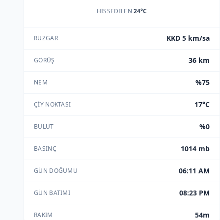
HISSEDILEN
24°C
KKD 5 km/sa
RÜZGAR
36 km
GÖRÜŞ
%75
NEM
17°C
ÇIY NOKTASI
%0
BULUT
1014 mb
BASINÇ
06:11 AM
GÜN DOĞUMU
08:23 PM
GÜN BATIMI
54m
RAKIM