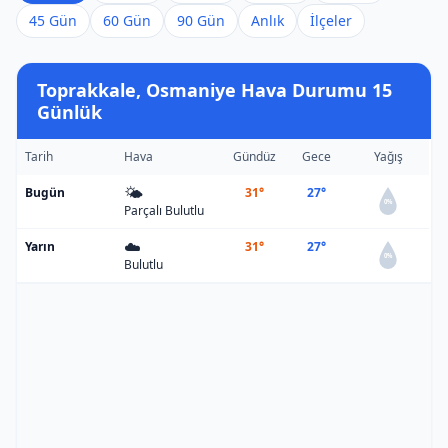
45 Gün
60 Gün
90 Gün
Anlık
İlçeler
Toprakkale, Osmaniye Hava Durumu 15
Günlük
Tarih
Hava
Gündüz
Gece
Yağış
🌤️
Bugün
31°
27°
0%
Parçalı Bulutlu
☁️
Yarın
31°
27°
0%
Bulutlu