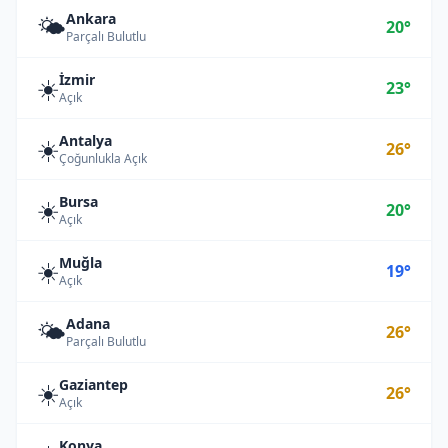
Ankara
🌤️
20°
Parçalı Bulutlu
İzmir
☀️
23°
Açık
Antalya
☀️
26°
Çoğunlukla Açık
Bursa
☀️
20°
Açık
Muğla
☀️
19°
Açık
Adana
🌤️
26°
Parçalı Bulutlu
Gaziantep
☀️
26°
Açık
Konya