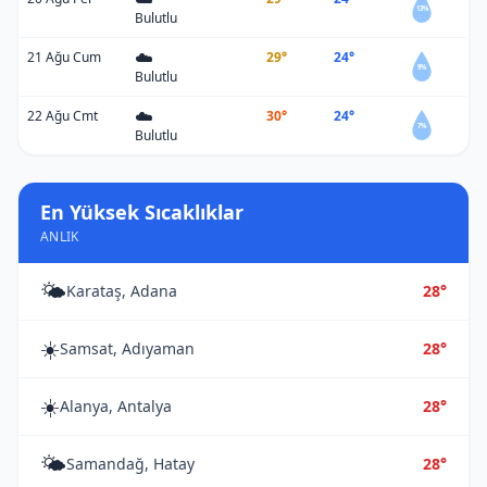
13%
Bulutlu
☁️
21 Ağu Cum
29°
24°
9%
Bulutlu
☁️
22 Ağu Cmt
30°
24°
7%
Bulutlu
En Yüksek Sıcaklıklar
ANLIK
🌤️
Karataş, Adana
28°
☀️
Samsat, Adıyaman
28°
☀️
Alanya, Antalya
28°
🌤️
Samandağ, Hatay
28°