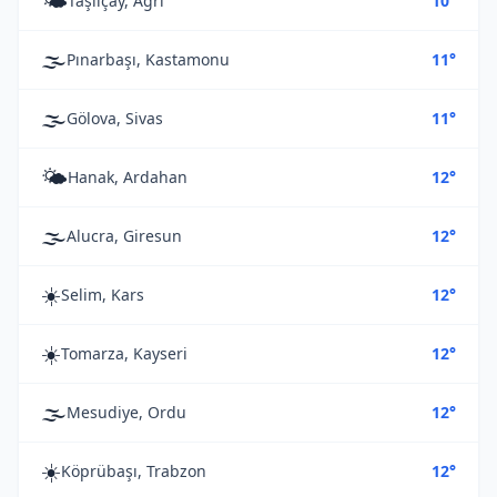
🌤️
Taşlıçay, Ağrı
10°
🌫️
Pınarbaşı, Kastamonu
11°
🌫️
Gölova, Sivas
11°
🌤️
Hanak, Ardahan
12°
🌫️
Alucra, Giresun
12°
☀️
Selim, Kars
12°
☀️
Tomarza, Kayseri
12°
🌫️
Mesudiye, Ordu
12°
☀️
Köprübaşı, Trabzon
12°