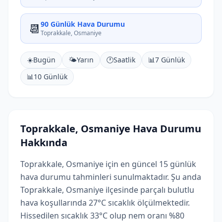
90 Günlük Hava Durumu
📆
Toprakkale, Osmaniye
☀️
Bugün
🌤️
Yarın
🕐
Saatlik
📊
7 Günlük
📊
10 Günlük
Toprakkale, Osmaniye Hava Durumu
Hakkında
Toprakkale, Osmaniye için en güncel 15 günlük
hava durumu tahminleri sunulmaktadır. Şu anda
Toprakkale, Osmaniye ilçesinde parçalı bulutlu
hava koşullarında 27°C sıcaklık ölçülmektedir.
Hissedilen sıcaklık 33°C olup nem oranı %80