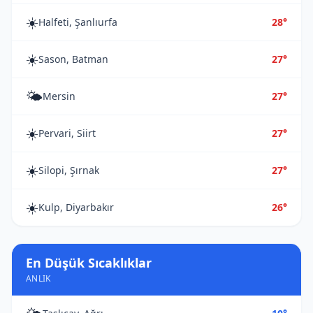
☀️
Halfeti, Şanlıurfa
28°
☀️
Sason, Batman
27°
🌤️
Mersin
27°
☀️
Pervari, Siirt
27°
☀️
Silopi, Şırnak
27°
☀️
Kulp, Diyarbakır
26°
En Düşük Sıcaklıklar
ANLIK