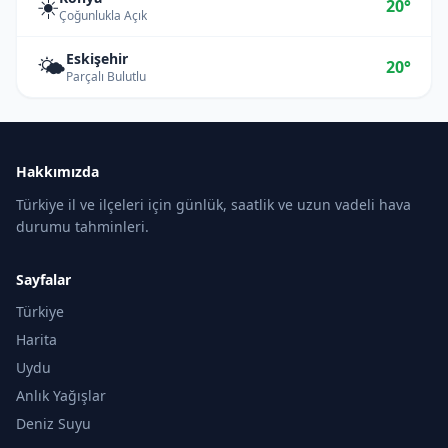
☀️
20°
Çoğunlukla Açık
Eskişehir
🌤️
20°
Parçalı Bulutlu
Hakkımızda
Türkiye il ve ilçeleri için günlük, saatlik ve uzun vadeli hava
durumu tahminleri.
Sayfalar
Türkiye
Harita
Uydu
Anlık Yağışlar
Deniz Suyu