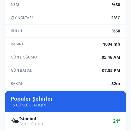
%80
NEM
23°C
ÇIY NOKTASI
%60
BULUT
1004 mb
BASINÇ
05:46 AM
GÜN DOĞUMU
07:35 PM
GÜN BATIMI
82m
RAKIM
Popüler Şehirler
15 GÜNLÜK TAHMIN
İstanbul
🌤️
24°
Parçalı Bulutlu