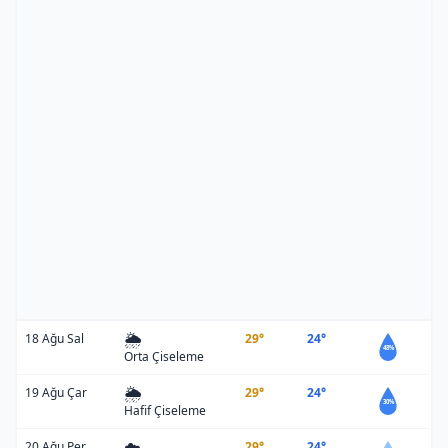
🌦️
18 Ağu Sal
29°
24°
48%
Orta Çiseleme
🌦️
19 Ağu Çar
29°
24°
30%
Hafif Çiseleme
☁️
20 Ağu Per
29°
24°