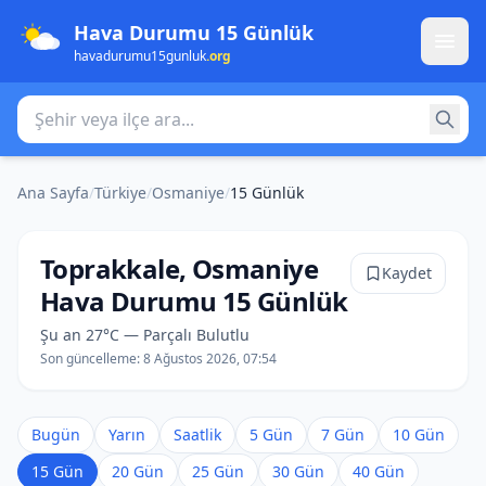
Hava Durumu 15 Günlük
havadurumu15gunluk
.org
Şehir veya ilçe ara
Ana Sayfa
/
Türkiye
/
Osmaniye
/
15 Günlük
Toprakkale, Osmaniye
Kaydet
Hava Durumu 15 Günlük
Şu an 27°C — Parçalı Bulutlu
Son güncelleme:
8 Ağustos 2026, 07:54
Bugün
Yarın
Saatlik
5 Gün
7 Gün
10 Gün
15 Gün
20 Gün
25 Gün
30 Gün
40 Gün