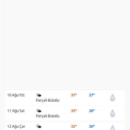
🌤️
10 Ağu Pzt
31°
27°
0%
Parçalı Bulutlu
🌤️
11 Ağu Sal
33°
26°
0%
Parçalı Bulutlu
🌤️
12 Ağu Çar
32°
26°
0%