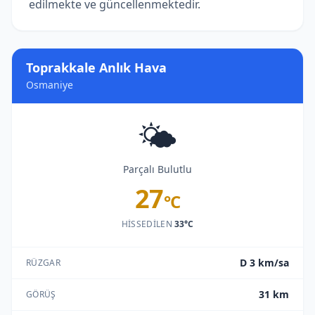
edilmekte ve güncellenmektedir.
Toprakkale Anlık Hava
Osmaniye
🌤️
Parçalı Bulutlu
27
°C
HISSEDILEN
33°C
D 3 km/sa
RÜZGAR
31 km
GÖRÜŞ