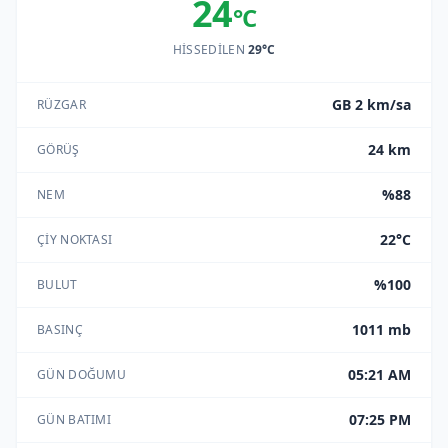
24
°C
HISSEDILEN
29°C
GB 2 km/sa
RÜZGAR
24 km
GÖRÜŞ
%88
NEM
22°C
ÇIY NOKTASI
%100
BULUT
1011 mb
BASINÇ
05:21 AM
GÜN DOĞUMU
07:25 PM
GÜN BATIMI