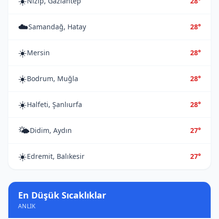
☀️
Nizip, Gaziantep
28°
☁️
Samandağ, Hatay
28°
☀️
Mersin
28°
☀️
Bodrum, Muğla
28°
☀️
Halfeti, Şanlıurfa
28°
🌤️
Didim, Aydın
27°
☀️
Edremit, Balıkesir
27°
En Düşük Sıcaklıklar
ANLIK