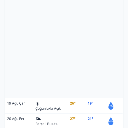
☀️
19 Ağu Çar
26°
19°
41%
Çoğunlukla Açık
🌤️
20 Ağu Per
27°
21°
45%
Parçalı Bulutlu