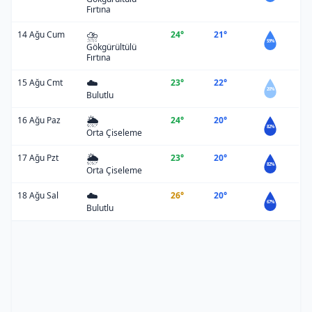
Fırtına
⛈️
14 Ağu Cum
24°
21°
59%
Gökgürültülü
Fırtına
☁️
15 Ağu Cmt
23°
22°
20%
Bulutlu
🌦️
16 Ağu Paz
24°
20°
82%
Orta Çiseleme
🌦️
17 Ağu Pzt
23°
20°
82%
Orta Çiseleme
☁️
18 Ağu Sal
26°
20°
67%
Bulutlu