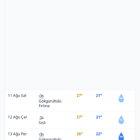
⛈️
11 Ağu Sal
27°
21°
20%
Gökgürültülü
Fırtına
🌫️
12 Ağu Çar
27°
21°
5%
Sisli
⛈️
13 Ağu Per
26°
22°
39%
Gökgürültülü