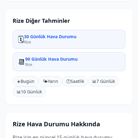
Rize Diğer Tahminler
30 Günlük Hava Durumu
🗓️
Rize
90 Günlük Hava Durumu
📆
Rize
☀️
Bugün
🌤️
Yarın
🕐
Saatlik
📊
7 Günlük
📊
10 Günlük
Rize Hava Durumu Hakkında
Rize için en güncel 15 günlük hava durumu