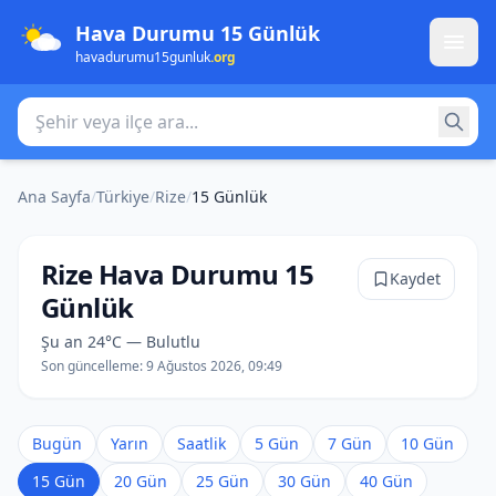
Hava Durumu 15 Günlük
havadurumu15gunluk
.org
Şehir veya ilçe ara
Ana Sayfa
/
Türkiye
/
Rize
/
15 Günlük
Rize Hava Durumu 15
Kaydet
Günlük
Şu an 24°C — Bulutlu
Son güncelleme:
9 Ağustos 2026, 09:49
Bugün
Yarın
Saatlik
5 Gün
7 Gün
10 Gün
15 Gün
20 Gün
25 Gün
30 Gün
40 Gün