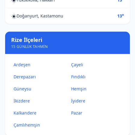
☀️
Doğanyurt, Kastamonu
13°
Rize İlçeleri
15 GÜNLÜK TAHMIN
Ardeşen
Çayeli
Derepazarı
Fındıklı
Güneysu
Hemşin
İkizdere
İyidere
Kalkandere
Pazar
Çamlıhemşin