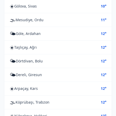
☀️
Gölova, Sivas
10°
🌫️
Mesudiye, Ordu
11°
🌤️
Göle, Ardahan
12°
☀️
Taşlıçay, Ağrı
12°
🌤️
Dörtdivan, Bolu
12°
🌤️
Dereli, Giresun
12°
☀️
Arpaçay, Kars
12°
🌫️
Köprübaşı, Trabzon
12°
☀️
Yüksekova, Hakkari
13°