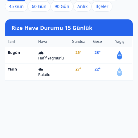
45 Gün
60 Gün
90 Gün
Anlık
İlçeler
Rize Hava Durumu 15 Günlük
Tarih
Hava
Gündüz
Gece
Yağış
🌧️
Bugün
25°
23°
40%
Hafif Yağmurlu
☁️
Yarın
27°
22°
13%
Bulutlu