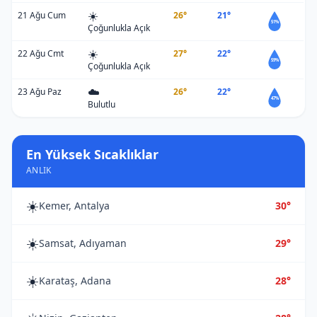
☀️
21 Ağu Cum
26°
21°
51%
Çoğunlukla Açık
☀️
22 Ağu Cmt
27°
22°
59%
Çoğunlukla Açık
☁️
23 Ağu Paz
26°
22°
47%
Bulutlu
En Yüksek Sıcaklıklar
ANLIK
☀️
Kemer, Antalya
30°
☀️
Samsat, Adıyaman
29°
☀️
Karataş, Adana
28°