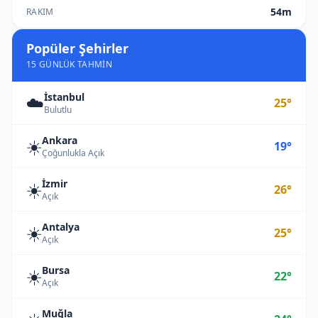
54m
RAKIM
Popüler Şehirler
15 GÜNLÜK TAHMIN
İstanbul
☁️
25°
Bulutlu
Ankara
☀️
19°
Çoğunlukla Açık
İzmir
☀️
26°
Açık
Antalya
☀️
25°
Açık
Bursa
☀️
22°
Açık
Muğla