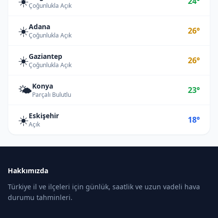
☀️
24°
Çoğunlukla Açık
Adana
☀️
26°
Çoğunlukla Açık
Gaziantep
☀️
26°
Çoğunlukla Açık
Konya
🌤️
23°
Parçalı Bulutlu
Eskişehir
☀️
18°
Açık
Hakkımızda
Türkiye il ve ilçeleri için günlük, saatlik ve uzun vadeli hava
durumu tahminleri.