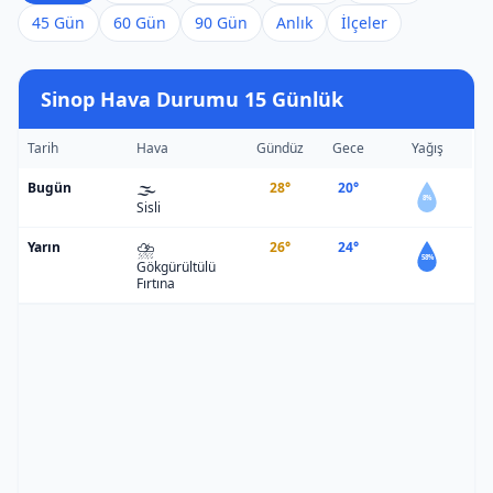
45 Gün
60 Gün
90 Gün
Anlık
İlçeler
Sinop Hava Durumu 15 Günlük
Tarih
Hava
Gündüz
Gece
Yağış
🌫️
Bugün
28°
20°
8%
Sisli
⛈️
Yarın
26°
24°
58%
Gökgürültülü
Fırtına