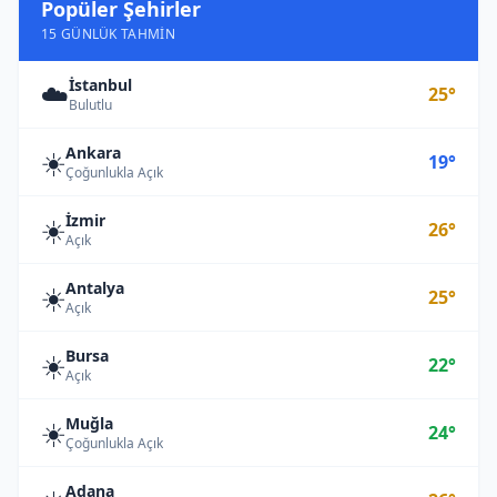
Popüler Şehirler
15 GÜNLÜK TAHMIN
İstanbul
☁️
25°
Bulutlu
Ankara
☀️
19°
Çoğunlukla Açık
İzmir
☀️
26°
Açık
Antalya
☀️
25°
Açık
Bursa
☀️
22°
Açık
Muğla
☀️
24°
Çoğunlukla Açık
Adana