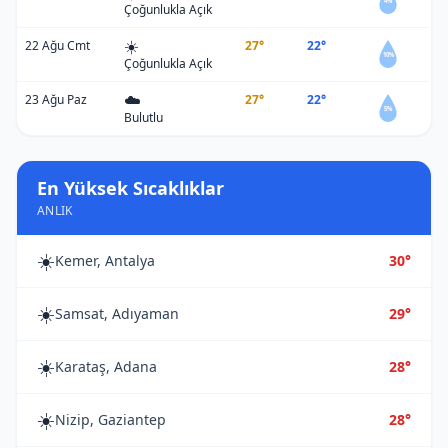
4%
Çoğunlukla Açık
☀️
22 Ağu Cmt
27°
22°
10%
Çoğunlukla Açık
☁️
23 Ağu Paz
27°
22°
5%
Bulutlu
En Yüksek Sıcaklıklar
ANLIK
☀️
Kemer, Antalya
30°
☀️
Samsat, Adıyaman
29°
☀️
Karataş, Adana
28°
☀️
Nizip, Gaziantep
28°