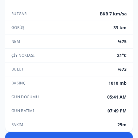
BKB 7 km/sa
RÜZGAR
33 km
GÖRÜŞ
%75
NEM
21°C
ÇIY NOKTASI
%73
BULUT
1010 mb
BASINÇ
05:41 AM
GÜN DOĞUMU
07:49 PM
GÜN BATIMI
25m
RAKIM