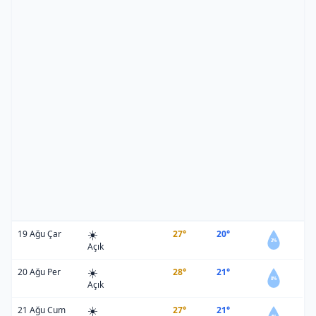
☀️
19 Ağu Çar
27°
20°
3%
Açık
☀️
20 Ağu Per
28°
21°
8%
Açık
☀️
21 Ağu Cum
27°
21°