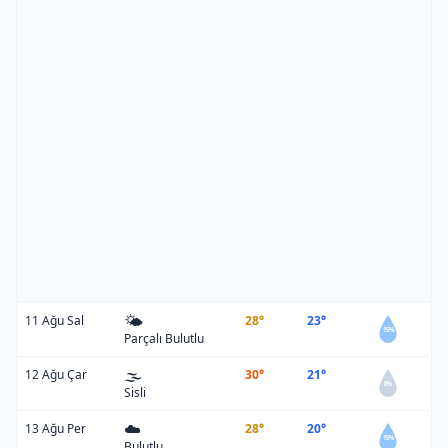
🌤️
11 Ağu Sal
28°
23°
15%
Parçalı Bulutlu
🌫️
12 Ağu Çar
30°
21°
0%
Sisli
☁️
13 Ağu Per
28°
20°
15%
Bulutlu