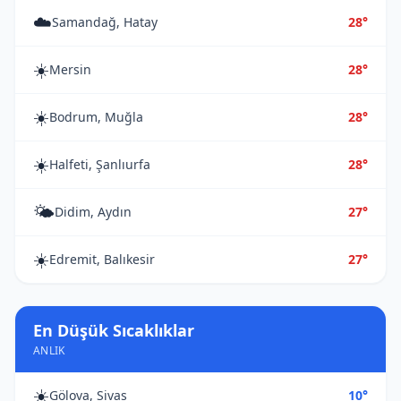
☁️
Samandağ, Hatay
28°
☀️
Mersin
28°
☀️
Bodrum, Muğla
28°
☀️
Halfeti, Şanlıurfa
28°
🌤️
Didim, Aydın
27°
☀️
Edremit, Balıkesir
27°
En Düşük Sıcaklıklar
ANLIK
☀️
Gölova, Sivas
10°