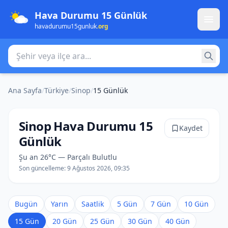
Hava Durumu 15 Günlük
havadurumu15gunluk
.org
Şehir veya ilçe ara
Ana Sayfa
/
Türkiye
/
Sinop
/
15 Günlük
Sinop Hava Durumu 15
Kaydet
Günlük
Şu an 26°C — Parçalı Bulutlu
Son güncelleme:
9 Ağustos 2026, 09:35
Bugün
Yarın
Saatlik
5 Gün
7 Gün
10 Gün
15 Gün
20 Gün
25 Gün
30 Gün
40 Gün