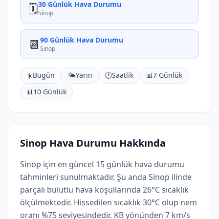
30 Günlük Hava Durumu
🗓️
Sinop
90 Günlük Hava Durumu
📆
Sinop
☀️
Bugün
🌤️
Yarın
🕐
Saatlik
📊
7 Günlük
📊
10 Günlük
Sinop Hava Durumu Hakkında
Sinop için en güncel 15 günlük hava durumu
tahminleri sunulmaktadır. Şu anda Sinop ilinde
parçalı bulutlu hava koşullarında 26°C sıcaklık
ölçülmektedir. Hissedilen sıcaklık 30°C olup nem
oranı %75 seviyesindedir. KB yönünden 7 km/s