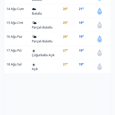
☁️
14 Ağu Cum
26°
21°
6%
Bulutlu
🌤️
15 Ağu Cmt
25°
19°
0%
Parçalı Bulutlu
🌤️
16 Ağu Paz
26°
19°
2%
Parçalı Bulutlu
☀️
17 Ağu Pzt
27°
19°
0%
Çoğunlukla Açık
☀️
18 Ağu Sal
27°
19°
0%
Açık