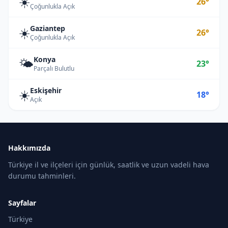
☀️
26°
Çoğunlukla Açık
Gaziantep
☀️
26°
Çoğunlukla Açık
Konya
🌤️
23°
Parçalı Bulutlu
Eskişehir
☀️
18°
Açık
Hakkımızda
Türkiye il ve ilçeleri için günlük, saatlik ve uzun vadeli hava
durumu tahminleri.
Sayfalar
Türkiye