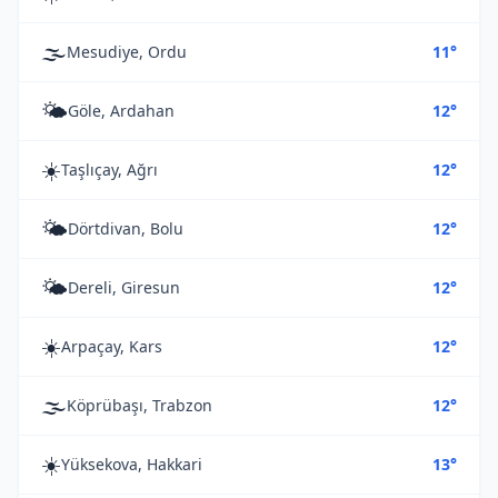
🌫️
Mesudiye, Ordu
11°
🌤️
Göle, Ardahan
12°
☀️
Taşlıçay, Ağrı
12°
🌤️
Dörtdivan, Bolu
12°
🌤️
Dereli, Giresun
12°
☀️
Arpaçay, Kars
12°
🌫️
Köprübaşı, Trabzon
12°
☀️
Yüksekova, Hakkari
13°