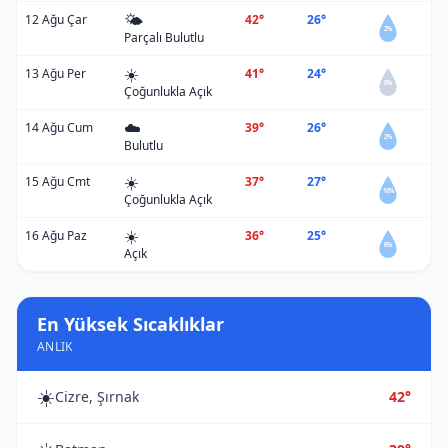
🌤️
12 Ağu Çar
42°
26°
2%
Parçalı Bulutlu
☀️
13 Ağu Per
41°
24°
0%
Çoğunlukla Açık
☁️
14 Ağu Cum
39°
26°
2%
Bulutlu
☀️
15 Ağu Cmt
37°
27°
10%
Çoğunlukla Açık
☀️
16 Ağu Paz
36°
25°
6%
Açık
En Yüksek Sıcaklıklar
ANLIK
☀️
Cizre, Şırnak
42°