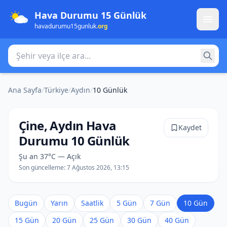
Hava Durumu 15 Günlük
havadurumu15gunluk
.org
Şehir veya ilçe ara
Ana Sayfa
/
Türkiye
/
Aydın
/
10 Günlük
Çine, Aydın Hava
Kaydet
Durumu 10 Günlük
Şu an 37°C — Açık
Son güncelleme:
7 Ağustos 2026, 13:15
Bugün
Yarın
Saatlik
5 Gün
7 Gün
10 Gün
15 Gün
20 Gün
25 Gün
30 Gün
40 Gün