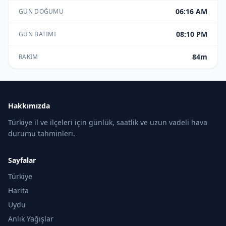
06:16 AM
GÜN DOĞUMU
08:10 PM
GÜN BATIMI
84m
RAKIM
Hakkımızda
Türkiye il ve ilçeleri için günlük, saatlik ve uzun vadeli hava
durumu tahminleri.
Sayfalar
Türkiye
Harita
Uydu
Anlık Yağışlar