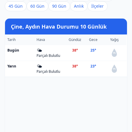
45 Gün
60 Gün
90 Gün
Anlık
İlçeler
Çine, Aydın Hava Durumu 10 Günlük
Tarih
Hava
Gündüz
Gece
Yağış
🌤️
Bugün
38°
25°
0%
Parçalı Bulutlu
🌤️
Yarın
38°
23°
0%
Parçalı Bulutlu