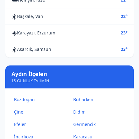
☀️
Başkale, Van
22°
☀️
Karayazı, Erzurum
23°
☀️
Asarcık, Samsun
23°
Aydın İlçeleri
15 GÜNLÜK TAHMIN
Bozdoğan
Buharkent
Çine
Didim
Efeler
Germencik
İncirliova
Karacasu