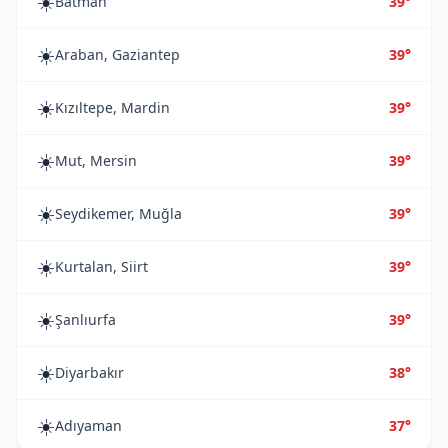
☀️
Batman
39°
☀️
Araban, Gaziantep
39°
☀️
Kızıltepe, Mardin
39°
☀️
Mut, Mersin
39°
☀️
Seydikemer, Muğla
39°
☀️
Kurtalan, Siirt
39°
☀️
Şanlıurfa
39°
☀️
Diyarbakır
38°
☀️
Adıyaman
37°