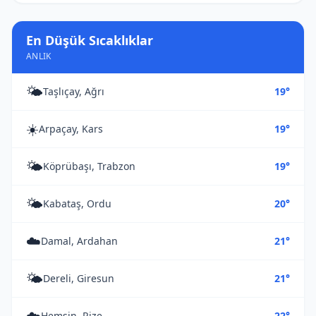
En Düşük Sıcaklıklar
ANLIK
🌤️
Taşlıçay, Ağrı
19°
☀️
Arpaçay, Kars
19°
🌤️
Köprübaşı, Trabzon
19°
🌤️
Kabataş, Ordu
20°
☁️
Damal, Ardahan
21°
🌤️
Dereli, Giresun
21°
☁️
Hemşin, Rize
22°