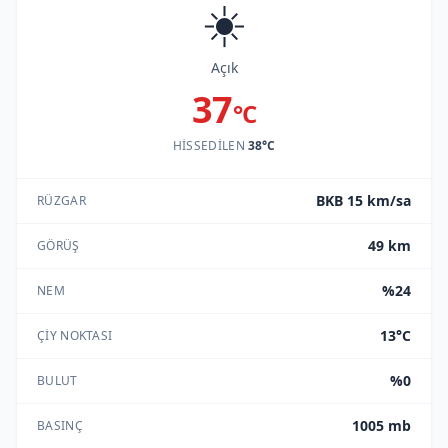
☀️
Açık
37
°C
HISSEDILEN
38°C
BKB 15 km/sa
RÜZGAR
49 km
GÖRÜŞ
%24
NEM
13°C
ÇIY NOKTASI
%0
BULUT
1005 mb
BASINÇ