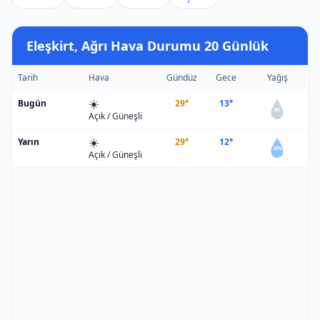
Eleşkirt, Ağrı Hava Durumu 20 Günlük
Tarih
Hava
Gündüz
Gece
Yağış
☀️
Bugün
29°
13°
0%
Açık / Güneşli
☀️
Yarın
29°
12°
20%
Açık / Güneşli