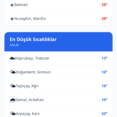
☀️
Batman
38°
☀️
Nusaybin, Mardin
38°
En Düşük Sıcaklıklar
ANLIK
☁️
Köprübaşı, Trabzon
13°
🌤️
Doğankent, Giresun
16°
🌤️
Taşlıçay, Ağrı
18°
🌧️
Damal, Ardahan
19°
🌤️
Arpaçay, Kars
20°