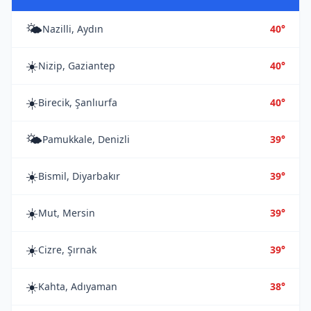
🌤️
Nazilli, Aydın
40°
☀️
Nizip, Gaziantep
40°
☀️
Birecik, Şanlıurfa
40°
🌤️
Pamukkale, Denizli
39°
☀️
Bismil, Diyarbakır
39°
☀️
Mut, Mersin
39°
☀️
Cizre, Şırnak
39°
☀️
Kahta, Adıyaman
38°