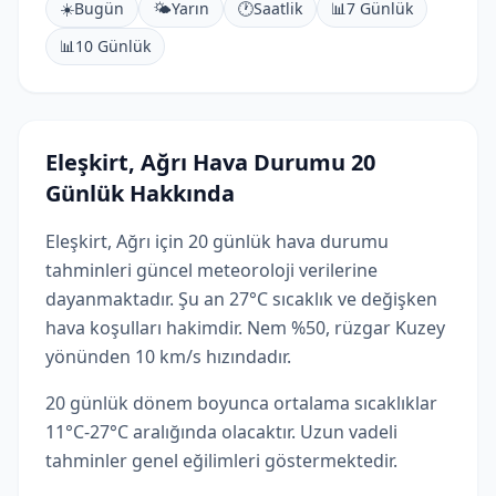
☀️
Bugün
🌤️
Yarın
🕐
Saatlik
📊
7 Günlük
📊
10 Günlük
Eleşkirt, Ağrı Hava Durumu 20
Günlük Hakkında
Eleşkirt, Ağrı için 20 günlük hava durumu
tahminleri güncel meteoroloji verilerine
dayanmaktadır. Şu an 27°C sıcaklık ve değişken
hava koşulları hakimdir. Nem %50, rüzgar Kuzey
yönünden 10 km/s hızındadır.
20 günlük dönem boyunca ortalama sıcaklıklar
11°C-27°C aralığında olacaktır. Uzun vadeli
tahminler genel eğilimleri göstermektedir.