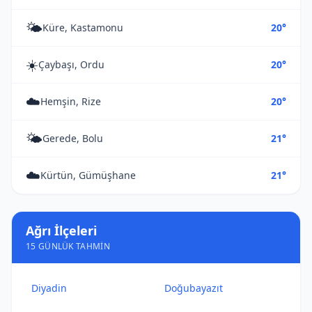
🌤️
Küre, Kastamonu
20°
☀️
Çaybaşı, Ordu
20°
☁️
Hemşin, Rize
20°
🌤️
Gerede, Bolu
21°
☁️
Kürtün, Gümüşhane
21°
Ağrı İlçeleri
15 GÜNLÜK TAHMIN
Diyadin
Doğubayazıt