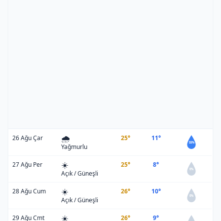
🌧️
26 Ağu Çar
25°
11°
55%
Yağmurlu
☀️
27 Ağu Per
25°
8°
0%
Açık / Güneşli
☀️
28 Ağu Cum
26°
10°
0%
Açık / Güneşli
☀️
29 Ağu Cmt
26°
9°