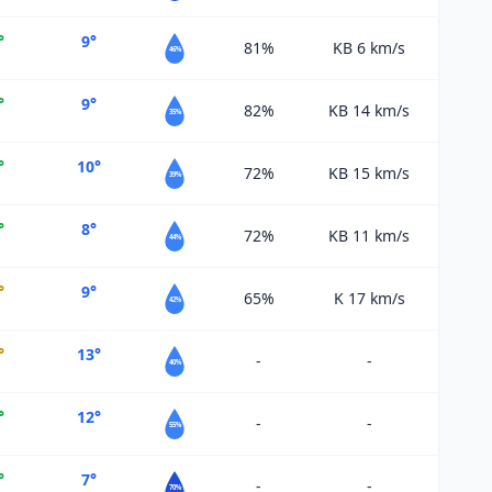
°
9°
81%
KB 6
km/s
46%
°
9°
82%
KB 14
km/s
35%
°
10°
72%
KB 15
km/s
39%
°
8°
72%
KB 11
km/s
44%
°
9°
65%
K 17
km/s
42%
°
13°
-
-
40%
°
12°
-
-
55%
°
7°
-
-
70%