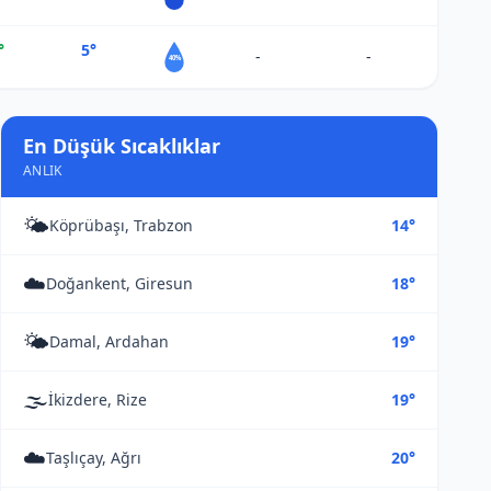
°
5°
-
-
40%
En Düşük Sıcaklıklar
ANLIK
🌤️
Köprübaşı, Trabzon
14°
☁️
Doğankent, Giresun
18°
🌤️
Damal, Ardahan
19°
🌫️
İkizdere, Rize
19°
☁️
Taşlıçay, Ağrı
20°