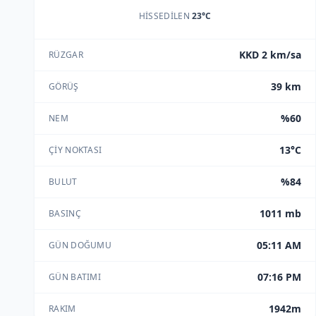
HISSEDILEN
23°C
KKD 2 km/sa
RÜZGAR
39 km
GÖRÜŞ
%60
NEM
13°C
ÇIY NOKTASI
%84
BULUT
1011 mb
BASINÇ
05:11 AM
GÜN DOĞUMU
07:16 PM
GÜN BATIMI
1942m
RAKIM