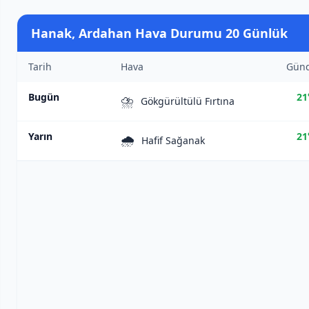
Hanak, Ardahan Hava Durumu 20 Günlük
Tarih
Hava
Gün
Bugün
21
⛈️
Gökgürültülü Fırtına
Yarın
21
🌧️
Hafif Sağanak