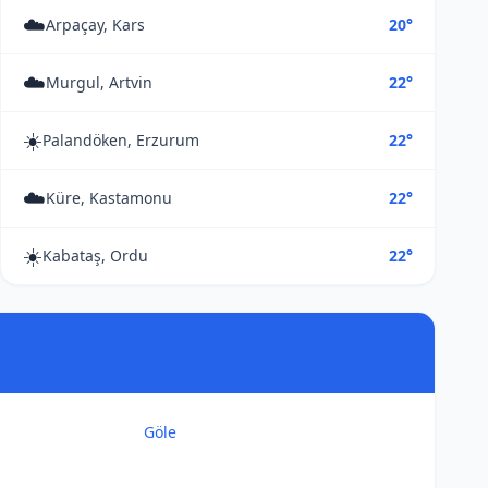
☁️
Arpaçay, Kars
20°
☁️
Murgul, Artvin
22°
☀️
Palandöken, Erzurum
22°
☁️
Küre, Kastamonu
22°
☀️
Kabataş, Ordu
22°
Göle