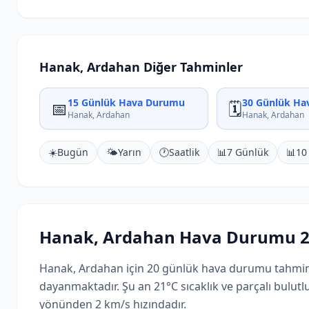
Hanak, Ardahan Diğer Tahminler
15 Günlük Hava Durumu
30 Günlük Ha
📅
🗓️
Hanak, Ardahan
Hanak, Ardahan
☀️
Bugün
🌤️
Yarın
🕐
Saatlik
📊
7 Günlük
📊
10
Hanak, Ardahan Hava Durumu 2
Hanak, Ardahan için 20 günlük hava durumu tahminle
dayanmaktadır. Şu an 21°C sıcaklık ve parçalı bulut
yönünden 2 km/s hızındadır.