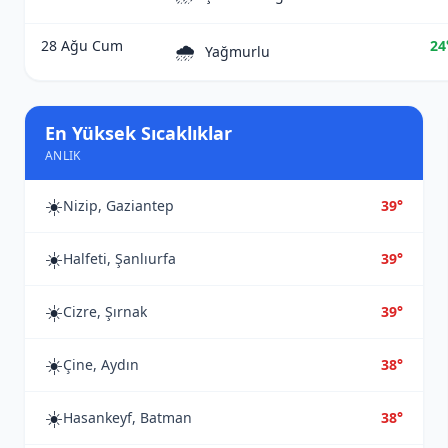
28 Ağu Cum
24
🌧️
Yağmurlu
En Yüksek Sıcaklıklar
ANLIK
☀️
Nizip, Gaziantep
39°
☀️
Halfeti, Şanlıurfa
39°
☀️
Cizre, Şırnak
39°
☀️
Çine, Aydın
38°
☀️
Hasankeyf, Batman
38°