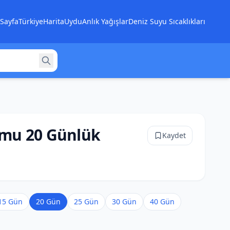
Sayfa
Türkiye
Harita
Uydu
Anlık Yağışlar
Deniz Suyu Sıcaklıkları
mu 20 Günlük
Kaydet
15 Gün
20 Gün
25 Gün
30 Gün
40 Gün