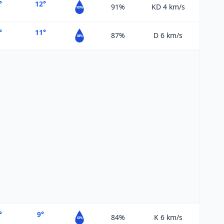
°
12°
91%
KD 4
km/s
100%
°
11°
87%
D 6
km/s
88%
°
9°
84%
K 6
km/s
63%