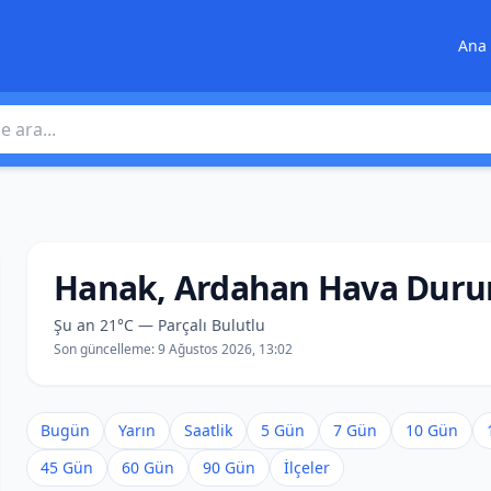
Ana 
 ara
Hanak, Ardahan Hava Duru
Şu an 21°C — Parçalı Bulutlu
Son güncelleme:
9 Ağustos 2026, 13:02
Bugün
Yarın
Saatlik
5 Gün
7 Gün
10 Gün
45 Gün
60 Gün
90 Gün
İlçeler