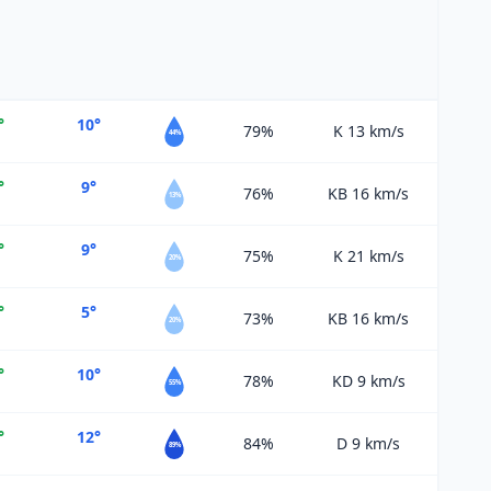
°
10°
79%
K 13
km/s
44%
°
9°
76%
KB 16
km/s
13%
°
9°
75%
K 21
km/s
20%
°
5°
73%
KB 16
km/s
20%
°
10°
78%
KD 9
km/s
55%
°
12°
84%
D 9
km/s
89%