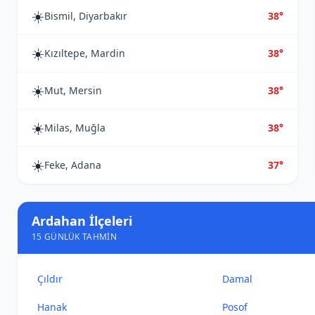
☀️
Bismil, Diyarbakır
38°
☀️
Kızıltepe, Mardin
38°
☀️
Mut, Mersin
38°
☀️
Milas, Muğla
38°
☀️
Feke, Adana
37°
Ardahan İlçeleri
15 GÜNLÜK TAHMIN
Çıldır
Damal
Hanak
Posof