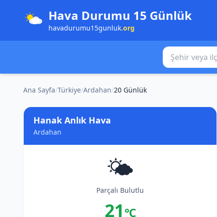
Hava Durumu 15 Günlük
havadurumu15gunluk
.org
Şehir veya ilçe
Ana Sayfa
/
Türkiye
/
Ardahan
/
20 Günlük
Hanak Anlık Hava
Ardahan
🌤️
Parçalı Bulutlu
21
°C