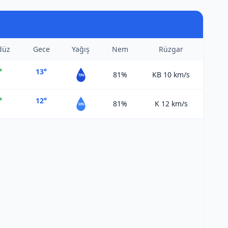
düz
Gece
Yağış
Nem
Rüzgar
°
13°
81%
KB 10
km/s
73%
°
12°
81%
K 12
km/s
53%