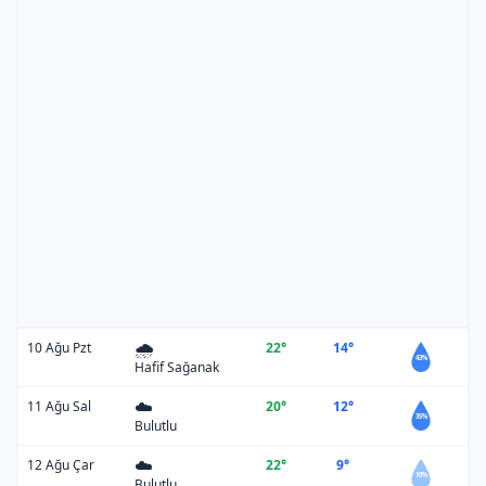
🌧️
10 Ağu Pzt
22°
14°
43%
Hafif Sağanak
☁️
11 Ağu Sal
20°
12°
35%
Bulutlu
☁️
12 Ağu Çar
22°
9°
10%
Bulutlu