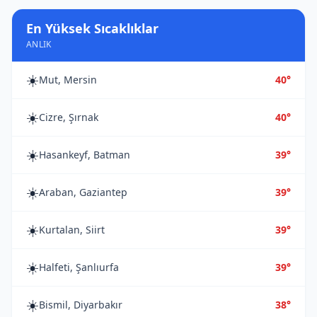
En Yüksek Sıcaklıklar
ANLIK
☀️
Mut, Mersin
40°
☀️
Cizre, Şırnak
40°
☀️
Hasankeyf, Batman
39°
☀️
Araban, Gaziantep
39°
☀️
Kurtalan, Siirt
39°
☀️
Halfeti, Şanlıurfa
39°
☀️
Bismil, Diyarbakır
38°