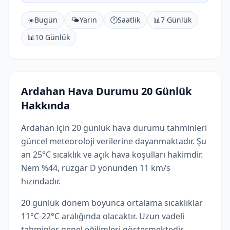
☀️
Bugün
🌤️
Yarın
🕐
Saatlik
📊
7 Günlük
📊
10 Günlük
Ardahan Hava Durumu 20 Günlük
Hakkında
Ardahan için 20 günlük hava durumu tahminleri
güncel meteoroloji verilerine dayanmaktadır. Şu
an 25°C sıcaklık ve açık hava koşulları hakimdir.
Nem %44, rüzgar D yönünden 11 km/s
hızındadır.
20 günlük dönem boyunca ortalama sıcaklıklar
11°C-22°C aralığında olacaktır. Uzun vadeli
tahminler genel eğilimleri göstermektedir.