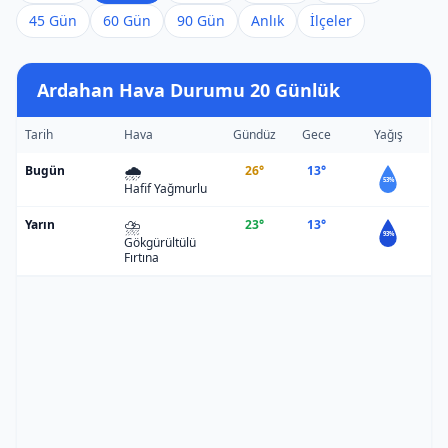
45 Gün
60 Gün
90 Gün
Anlık
İlçeler
Ardahan Hava Durumu 20 Günlük
Tarih
Hava
Gündüz
Gece
Yağış
🌧️
Bugün
26°
13°
53%
Hafif Yağmurlu
⛈️
Yarın
23°
13°
93%
Gökgürültülü
Fırtına