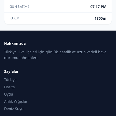
07:17 PM
GÜN BATIMI
1805m
RAKIM
Hakkımızda
Türkiye il ve ilçeleri için günlük, saatlik ve uzun vadeli hava
durumu tahminleri.
Sayfalar
Türkiye
Harita
Uydu
Anlık Yağışlar
Deniz Suyu