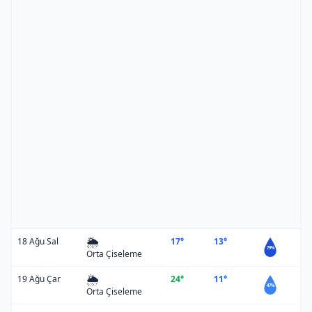
🌦️
18 Ağu Sal
17°
13°
79%
Orta Çiseleme
🌦️
19 Ağu Çar
24°
11°
47%
Orta Çiseleme