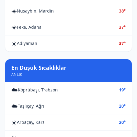
☀️
Nusaybin, Mardin
38°
☀️
Feke, Adana
37°
☀️
Adıyaman
37°
En Düşük Sıcaklıklar
ANLIK
☁️
Köprübaşı, Trabzon
19°
☁️
Taşlıçay, Ağrı
20°
☀️
Arpaçay, Kars
20°