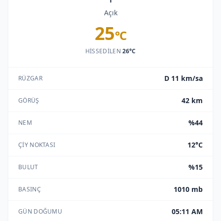
Açık
25
°C
HISSEDILEN
26°C
D 11 km/sa
RÜZGAR
42 km
GÖRÜŞ
%44
NEM
12°C
ÇIY NOKTASI
%15
BULUT
1010 mb
BASINÇ
05:11 AM
GÜN DOĞUMU