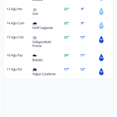
🌫️
13 Ağu Per
22°
9°
7%
Sisli
🌧️
14 Ağu Cum
22°
9°
8%
Hafif Sağanak
⛈️
15 Ağu Cmt
22°
13°
68%
Gökgürültülü
Fırtına
☁️
16 Ağu Paz
24°
11°
87%
Bulutlu
🌦️
17 Ağu Pzt
17°
12°
86%
Yoğun Çiseleme