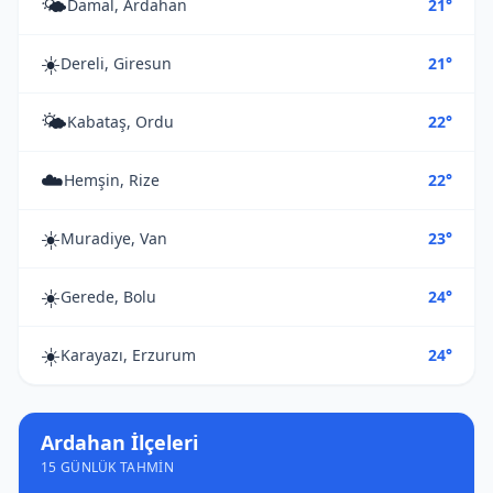
🌤️
Damal, Ardahan
21°
☀️
Dereli, Giresun
21°
🌤️
Kabataş, Ordu
22°
☁️
Hemşin, Rize
22°
☀️
Muradiye, Van
23°
☀️
Gerede, Bolu
24°
☀️
Karayazı, Erzurum
24°
Ardahan İlçeleri
15 GÜNLÜK TAHMIN