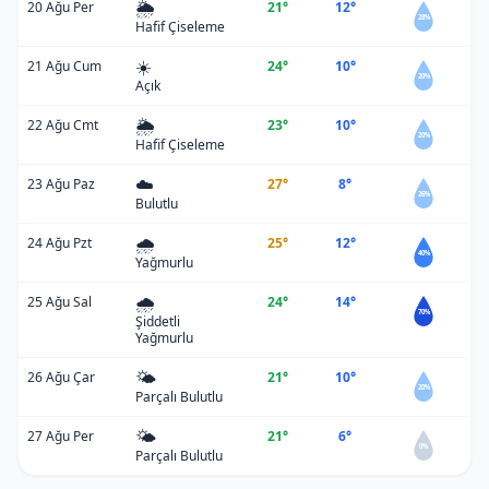
🌦️
20 Ağu Per
21°
12°
28%
Hafif Çiseleme
☀️
21 Ağu Cum
24°
10°
20%
Açık
🌦️
22 Ağu Cmt
23°
10°
20%
Hafif Çiseleme
☁️
23 Ağu Paz
27°
8°
26%
Bulutlu
🌧️
24 Ağu Pzt
25°
12°
40%
Yağmurlu
🌧️
25 Ağu Sal
24°
14°
70%
Şiddetli
Yağmurlu
🌤️
26 Ağu Çar
21°
10°
20%
Parçalı Bulutlu
🌤️
27 Ağu Per
21°
6°
0%
Parçalı Bulutlu