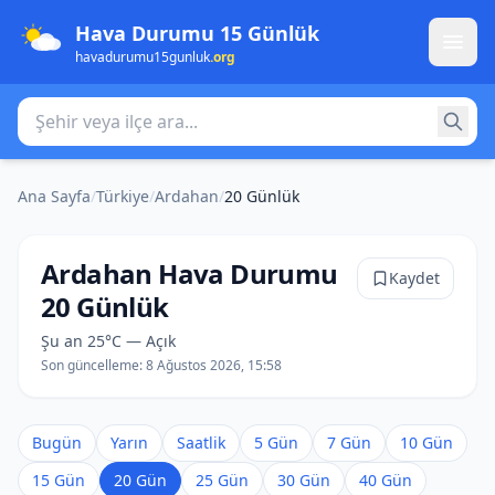
Hava Durumu 15 Günlük
havadurumu15gunluk
.org
Şehir veya ilçe ara
Ana Sayfa
/
Türkiye
/
Ardahan
/
20 Günlük
Ardahan Hava Durumu
Kaydet
20 Günlük
Şu an 25°C — Açık
Son güncelleme:
8 Ağustos 2026, 15:58
Bugün
Yarın
Saatlik
5 Gün
7 Gün
10 Gün
15 Gün
20 Gün
25 Gün
30 Gün
40 Gün