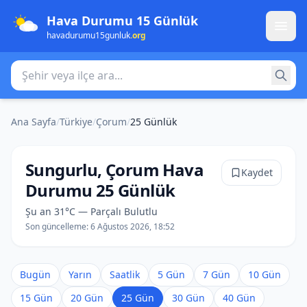
Hava Durumu 15 Günlük
havadurumu15gunluk
.org
Şehir veya ilçe ara
Ana Sayfa
/
Türkiye
/
Çorum
/
25 Günlük
Sungurlu, Çorum Hava
Kaydet
Durumu 25 Günlük
Şu an 31°C — Parçalı Bulutlu
Son güncelleme:
6 Ağustos 2026, 18:52
Bugün
Yarın
Saatlik
5 Gün
7 Gün
10 Gün
15 Gün
20 Gün
25 Gün
30 Gün
40 Gün