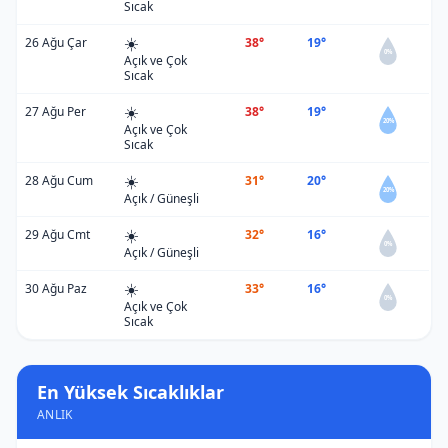
Sıcak
☀️
26 Ağu Çar
38°
19°
0%
Açık ve Çok
Sıcak
☀️
27 Ağu Per
38°
19°
20%
Açık ve Çok
Sıcak
☀️
28 Ağu Cum
31°
20°
20%
Açık / Güneşli
☀️
29 Ağu Cmt
32°
16°
0%
Açık / Güneşli
☀️
30 Ağu Paz
33°
16°
0%
Açık ve Çok
Sıcak
En Yüksek Sıcaklıklar
ANLIK