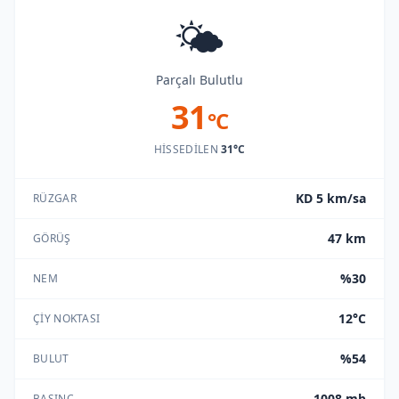
🌤️
Parçalı Bulutlu
31
°C
HISSEDILEN
31°C
KD 5 km/sa
RÜZGAR
47 km
GÖRÜŞ
%30
NEM
12°C
ÇIY NOKTASI
%54
BULUT
1008 mb
BASINÇ