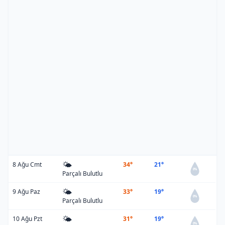
🌤️
8 Ağu Cmt
34°
21°
0%
Parçalı Bulutlu
🌤️
9 Ağu Paz
33°
19°
0%
Parçalı Bulutlu
🌤️
10 Ağu Pzt
31°
19°
0%