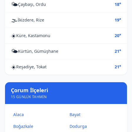
🌤️
Çaybaşı, Ordu
18°
🌫️
İkizdere, Rize
19°
☀️
Küre, Kastamonu
20°
🌤️
Kürtün, Gümüşhane
21°
☀️
Reşadiye, Tokat
21°
Çorum İlçeleri
15 GÜNLÜK TAHMIN
Alaca
Bayat
Boğazkale
Dodurga