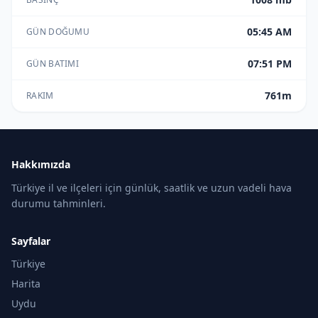
05:45 AM
GÜN DOĞUMU
07:51 PM
GÜN BATIMI
761m
RAKIM
Hakkımızda
Türkiye il ve ilçeleri için günlük, saatlik ve uzun vadeli hava
durumu tahminleri.
Sayfalar
Türkiye
Harita
Uydu