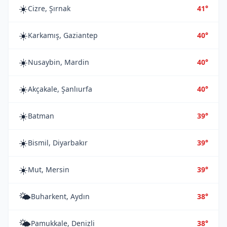
☀️
Cizre, Şırnak
41°
☀️
Karkamış, Gaziantep
40°
☀️
Nusaybin, Mardin
40°
☀️
Akçakale, Şanlıurfa
40°
☀️
Batman
39°
☀️
Bismil, Diyarbakır
39°
☀️
Mut, Mersin
39°
🌤️
Buharkent, Aydın
38°
🌤️
Pamukkale, Denizli
38°