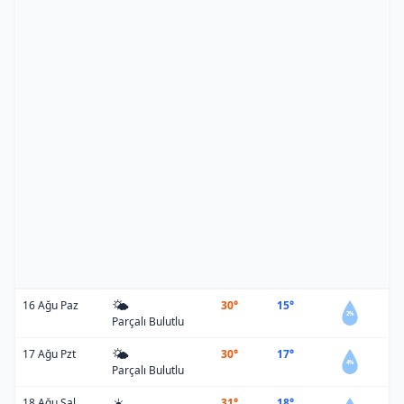
🌤️
16 Ağu Paz
30°
15°
2%
Parçalı Bulutlu
🌤️
17 Ağu Pzt
30°
17°
4%
Parçalı Bulutlu
☀️
18 Ağu Sal
31°
18°