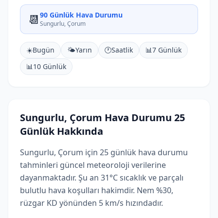
90 Günlük Hava Durumu
📆
Sungurlu, Çorum
☀️
Bugün
🌤️
Yarın
🕐
Saatlik
📊
7 Günlük
📊
10 Günlük
Sungurlu, Çorum Hava Durumu 25
Günlük Hakkında
Sungurlu, Çorum için 25 günlük hava durumu
tahminleri güncel meteoroloji verilerine
dayanmaktadır. Şu an 31°C sıcaklık ve parçalı
bulutlu hava koşulları hakimdir. Nem %30,
rüzgar KD yönünden 5 km/s hızındadır.