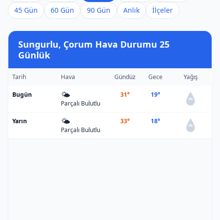
45 Gün
60 Gün
90 Gün
Anlık
İlçeler
Sungurlu, Çorum Hava Durumu 25
Günlük
Tarih
Hava
Gündüz
Gece
Yağış
🌤️
Bugün
31°
19°
0%
Parçalı Bulutlu
🌤️
Yarın
33°
18°
0%
Parçalı Bulutlu