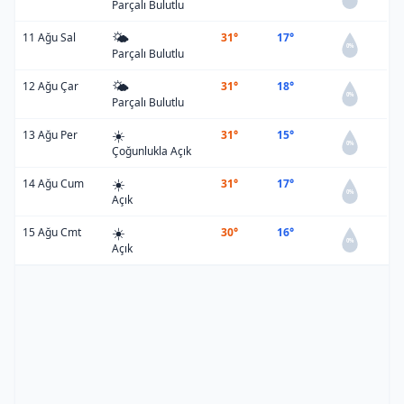
Parçalı Bulutlu
🌤️
11 Ağu Sal
31°
17°
0%
Parçalı Bulutlu
🌤️
12 Ağu Çar
31°
18°
0%
Parçalı Bulutlu
☀️
13 Ağu Per
31°
15°
0%
Çoğunlukla Açık
☀️
14 Ağu Cum
31°
17°
0%
Açık
☀️
15 Ağu Cmt
30°
16°
0%
Açık