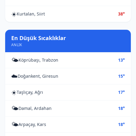
☀️
Kurtalan, Siirt
38°
En Düşük Sıcaklıklar
ANLIK
🌤️
Köprübaşı, Trabzon
13°
☁️
Doğankent, Giresun
15°
☀️
Taşlıçay, Ağrı
17°
🌤️
Damal, Ardahan
18°
🌤️
Arpaçay, Kars
18°