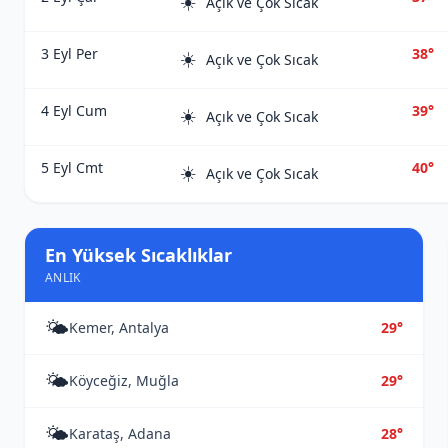
☀️
Açık ve Çok Sıcak
3 Eyl Per
38°
☀️
Açık ve Çok Sıcak
4 Eyl Cum
39°
☀️
Açık ve Çok Sıcak
5 Eyl Cmt
40°
☀️
Açık ve Çok Sıcak
En Yüksek Sıcaklıklar
ANLIK
🌤️
Kemer, Antalya
29°
🌤️
Köyceğiz, Muğla
29°
🌤️
Karataş, Adana
28°