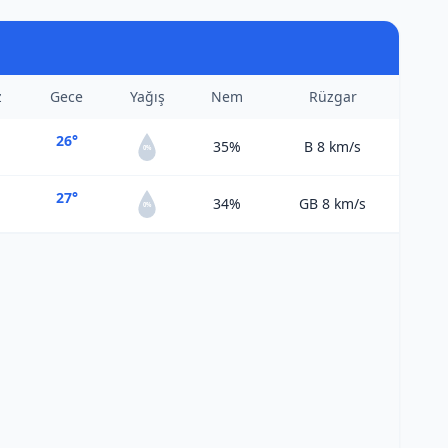
z
Gece
Yağış
Nem
Rüzgar
26°
35%
B 8
km/s
0%
27°
34%
GB 8
km/s
0%