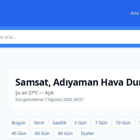
Ana 
 ara
Samsat, Adıyaman Hava Du
Şu an 27°C — Açık
Son güncelleme:
7 Ağustos 2026, 06:57
Bugün
Yarın
Saatlik
5 Gün
7 Gün
10 Gün
45 Gün
60 Gün
90 Gün
İlçeler