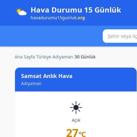
Hava Durumu 15 Günlük
havadurumu15gunluk
.org
Şehir veya ilçe
Ana Sayfa
/
Türkiye
/
Adıyaman
/
30 Günlük
Samsat Anlık Hava
Adıyaman
☀️
Açık
27
°C