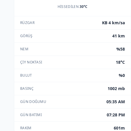
HISSEDILEN
30°C
KB 4 km/sa
RÜZGAR
41 km
GÖRÜŞ
%58
NEM
18°C
ÇIY NOKTASI
%0
BULUT
1002 mb
BASINÇ
05:35 AM
GÜN DOĞUMU
07:28 PM
GÜN BATIMI
601m
RAKIM