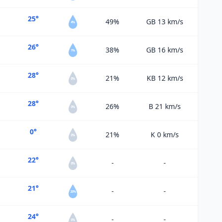
25°
49%
GB 13
km/s
4%
26°
38%
GB 16
km/s
1%
28°
21%
KB 12
km/s
0%
28°
26%
B 21
km/s
0%
0°
21%
K 0
km/s
0%
22°
-
-
0%
21°
-
-
20%
24°
-
-
0%