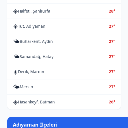
☀️
Halfeti, Şanlıurfa
28°
☀️
Tut, Adıyaman
27°
🌤️
Buharkent, Aydın
27°
🌤️
Samandağ, Hatay
27°
☀️
Derik, Mardin
27°
🌤️
Mersin
27°
☀️
Hasankeyf, Batman
26°
Adıyaman İlçeleri