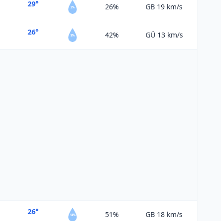
29°
26%
GB 19
km/s
2%
26°
42%
GÜ 13
km/s
9%
26°
51%
GB 18
km/s
14%