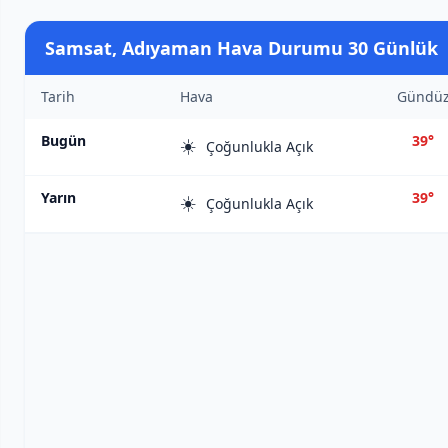
Samsat, Adıyaman Hava Durumu 30 Günlük
Tarih
Hava
Gündü
Bugün
39°
☀️
Çoğunlukla Açık
Yarın
39°
☀️
Çoğunlukla Açık