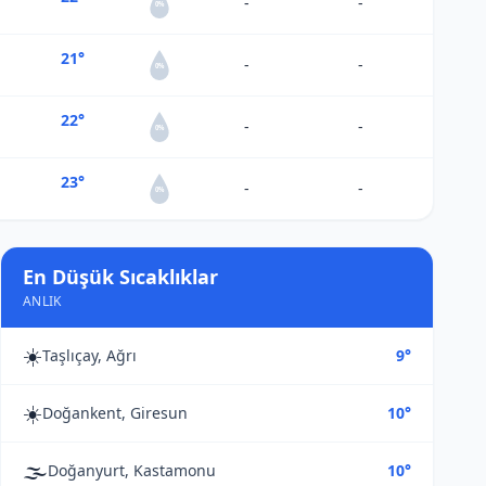
-
-
0%
21°
-
-
0%
22°
-
-
0%
23°
-
-
0%
En Düşük Sıcaklıklar
ANLIK
☀️
Taşlıçay, Ağrı
9°
☀️
Doğankent, Giresun
10°
🌫️
Doğanyurt, Kastamonu
10°