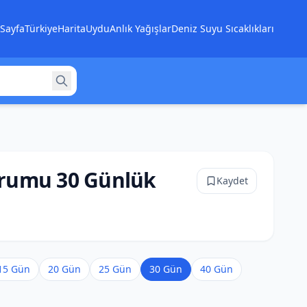
Sayfa
Türkiye
Harita
Uydu
Anlık Yağışlar
Deniz Suyu Sıcaklıkları
rumu 30 Günlük
Kaydet
15 Gün
20 Gün
25 Gün
30 Gün
40 Gün