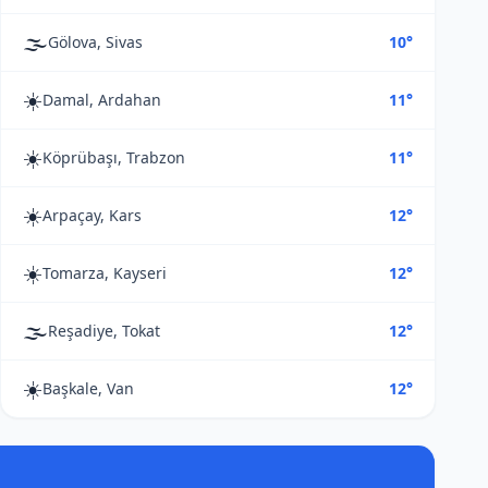
🌫️
Gölova, Sivas
10°
☀️
Damal, Ardahan
11°
☀️
Köprübaşı, Trabzon
11°
☀️
Arpaçay, Kars
12°
☀️
Tomarza, Kayseri
12°
🌫️
Reşadiye, Tokat
12°
☀️
Başkale, Van
12°