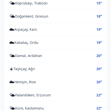
🌤️
Köprübaşı, Trabzon
15°
🌤️
Doğankent, Giresun
18°
☁️
Arpaçay, Kars
19°
☁️
Kabataş, Ordu
19°
🌤️
Damal, Ardahan
20°
☀️
Taşlıçay, Ağrı
20°
☁️
Hemşin, Rize
20°
🌤️
Palandöken, Erzurum
22°
🌤️
Küre, Kastamonu
22°