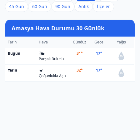
45 Gün
60 Gün
90 Gün
Anlık
İlçeler
Amasya Hava Durumu 30 Günlük
Tarih
Hava
Gündüz
Gece
Yağış
🌤️
Bugün
31°
17°
0%
Parçalı Bulutlu
☀️
Yarın
32°
17°
0%
Çoğunlukla Açık