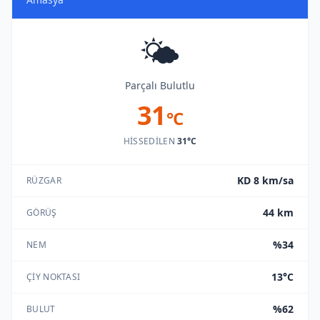
🌤️
Parçalı Bulutlu
31
°C
HISSEDILEN
31°C
KD 8 km/sa
RÜZGAR
44 km
GÖRÜŞ
%34
NEM
13°C
ÇIY NOKTASI
%62
BULUT