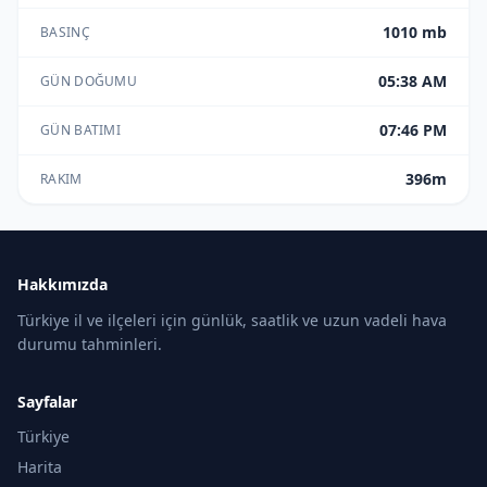
1010 mb
BASINÇ
05:38 AM
GÜN DOĞUMU
07:46 PM
GÜN BATIMI
396m
RAKIM
Hakkımızda
Türkiye il ve ilçeleri için günlük, saatlik ve uzun vadeli hava
durumu tahminleri.
Sayfalar
Türkiye
Harita