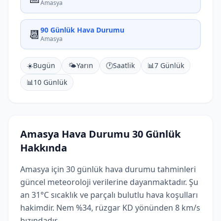
Amasya
90 Günlük Hava Durumu
📆
Amasya
☀️
Bugün
🌤️
Yarın
🕐
Saatlik
📊
7 Günlük
📊
10 Günlük
Amasya Hava Durumu 30 Günlük
Hakkında
Amasya için 30 günlük hava durumu tahminleri
güncel meteoroloji verilerine dayanmaktadır. Şu
an 31°C sıcaklık ve parçalı bulutlu hava koşulları
hakimdir. Nem %34, rüzgar KD yönünden 8 km/s
hızındadır.