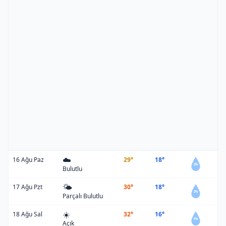
☁️
16 Ağu Paz
29°
18°
2%
Bulutlu
🌤️
17 Ağu Pzt
30°
18°
2%
Parçalı Bulutlu
☀️
18 Ağu Sal
32°
16°
5%
Açık