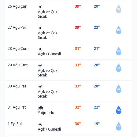
☀️
26 Ağu Çar
39°
20°
0%
Açık ve Çok
Sıcak
☀️
27 Ağu Per
39°
22°
20%
Açık ve Çok
Sıcak
☀️
28 Ağu Cum
31°
21°
20%
Açık / Güneşli
☀️
29 Ağu Cmt
33°
20°
20%
Açık ve Çok
Sıcak
☀️
30 Ağu Paz
33°
20°
20%
Açık ve Çok
Sıcak
🌧️
31 Ağu Pzt
32°
22°
40%
Yağmurlu
☀️
1 Eyl Sal
30°
19°
20%
Açık / Güneşli