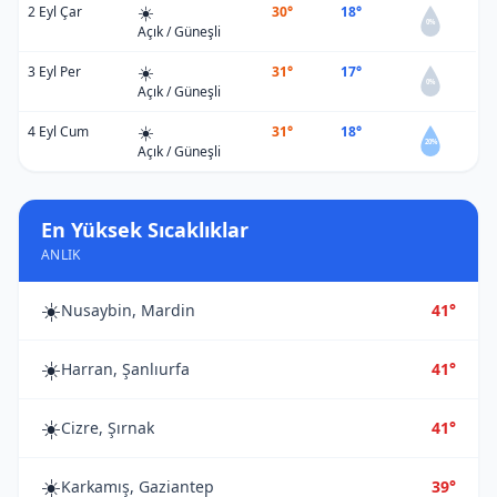
☀️
2 Eyl Çar
30°
18°
0%
Açık / Güneşli
☀️
3 Eyl Per
31°
17°
0%
Açık / Güneşli
☀️
4 Eyl Cum
31°
18°
20%
Açık / Güneşli
En Yüksek Sıcaklıklar
ANLIK
☀️
Nusaybin, Mardin
41°
☀️
Harran, Şanlıurfa
41°
☀️
Cizre, Şırnak
41°
☀️
Karkamış, Gaziantep
39°