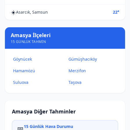
☀️
Asarcık, Samsun
22°
Amasya İlçeleri
15 GÜNLÜK TAHMIN
Göynücek
Gümüşhacıköy
Hamamözü
Merzifon
Suluova
Taşova
Amasya Diğer Tahminler
15 Günlük Hava Durumu
📅