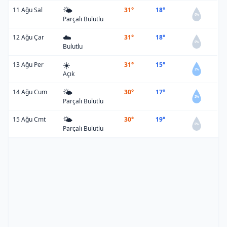
🌤️
11 Ağu Sal
31°
18°
0%
Parçalı Bulutlu
☁️
12 Ağu Çar
31°
18°
0%
Bulutlu
☀️
13 Ağu Per
31°
15°
2%
Açık
🌤️
14 Ağu Cum
30°
17°
2%
Parçalı Bulutlu
🌤️
15 Ağu Cmt
30°
19°
0%
Parçalı Bulutlu