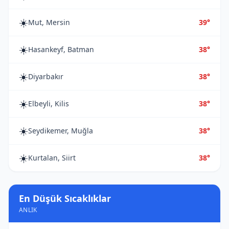
☀️
Mut, Mersin
39°
☀️
Hasankeyf, Batman
38°
☀️
Diyarbakır
38°
☀️
Elbeyli, Kilis
38°
☀️
Seydikemer, Muğla
38°
☀️
Kurtalan, Siirt
38°
En Düşük Sıcaklıklar
ANLIK