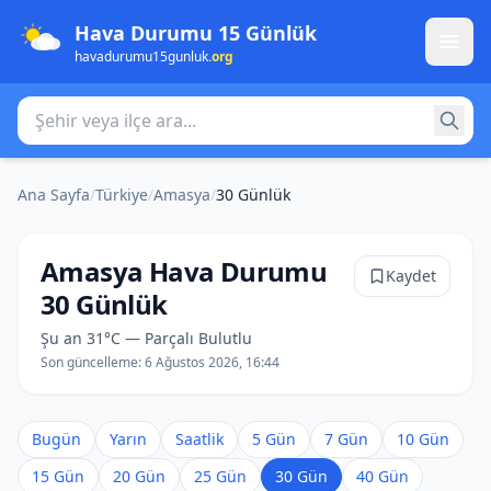
Hava Durumu 15 Günlük
havadurumu15gunluk
.org
Şehir veya ilçe ara
Ana Sayfa
/
Türkiye
/
Amasya
/
30 Günlük
Amasya Hava Durumu
Kaydet
30 Günlük
Şu an 31°C — Parçalı Bulutlu
Son güncelleme:
6 Ağustos 2026, 16:44
Bugün
Yarın
Saatlik
5 Gün
7 Gün
10 Gün
15 Gün
20 Gün
25 Gün
30 Gün
40 Gün