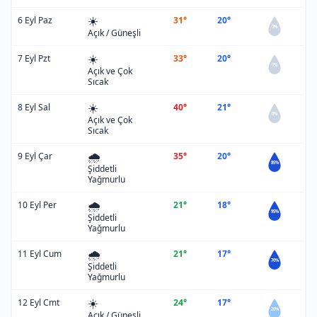
☀️
6 Eyl Paz
31°
20°
0%
Açık / Güneşli
☀️
7 Eyl Pzt
33°
20°
0%
Açık ve Çok
Sıcak
☀️
8 Eyl Sal
40°
21°
0%
Açık ve Çok
Sıcak
🌧️
9 Eyl Çar
35°
20°
85%
Şiddetli
Yağmurlu
🌧️
10 Eyl Per
21°
18°
95%
Şiddetli
Yağmurlu
🌧️
11 Eyl Cum
21°
17°
70%
Şiddetli
Yağmurlu
☀️
12 Eyl Cmt
24°
17°
20%
Açık / Güneşli