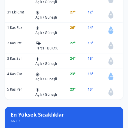
Açık / Güneşli
☀️
31 Eki Cmt
27°
12°
0%
Açık / Güneşli
☀️
1 Kas Paz
26°
14°
20%
Açık / Güneşli
🌤️
2 Kas Pzt
22°
13°
0%
Parçalı Bulutlu
☀️
3 Kas Sal
24°
13°
0%
Açık / Güneşli
☀️
4 Kas Çar
23°
13°
20%
Açık / Güneşli
☀️
5 Kas Per
23°
13°
0%
Açık / Güneşli
En Yüksek Sıcaklıklar
ANLIK