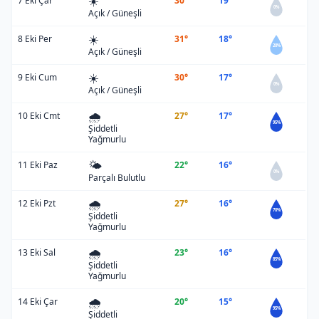
☀️
7 Eki Çar
30°
19°
0%
Açık / Güneşli
☀️
8 Eki Per
31°
18°
20%
Açık / Güneşli
☀️
9 Eki Cum
30°
17°
0%
Açık / Güneşli
🌧️
10 Eki Cmt
27°
17°
95%
Şiddetli
Yağmurlu
🌤️
11 Eki Paz
22°
16°
0%
Parçalı Bulutlu
🌧️
12 Eki Pzt
27°
16°
70%
Şiddetli
Yağmurlu
🌧️
13 Eki Sal
23°
16°
85%
Şiddetli
Yağmurlu
🌧️
14 Eki Çar
20°
15°
95%
Şiddetli