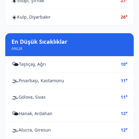
☀️
Silopi, Şırnak
27°
☀️
Kulp, Diyarbakır
26°
En Düşük Sıcaklıklar
ANLIK
🌤️
Taşlıçay, Ağrı
10°
🌫️
Pınarbaşı, Kastamonu
11°
🌫️
Gölova, Sivas
11°
🌤️
Hanak, Ardahan
12°
🌫️
Alucra, Giresun
12°