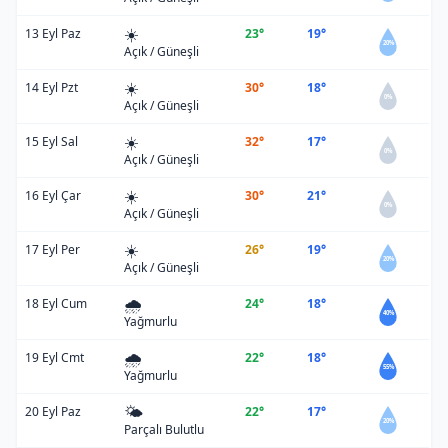
☀️
13 Eyl Paz
23°
19°
20%
Açık / Güneşli
☀️
14 Eyl Pzt
30°
18°
0%
Açık / Güneşli
☀️
15 Eyl Sal
32°
17°
0%
Açık / Güneşli
☀️
16 Eyl Çar
30°
21°
0%
Açık / Güneşli
☀️
17 Eyl Per
26°
19°
20%
Açık / Güneşli
🌧️
18 Eyl Cum
24°
18°
40%
Yağmurlu
🌧️
19 Eyl Cmt
22°
18°
55%
Yağmurlu
🌤️
20 Eyl Paz
22°
17°
20%
Parçalı Bulutlu