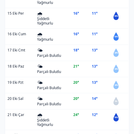
Yağmurlu
🌧️
15 Eki Per
16°
11°
85%
Şiddetli
Yağmurlu
🌧️
16 Eki Cum
16°
11°
55%
Yağmurlu
🌤️
17 Eki Cmt
18°
13°
20%
Parçalı Bulutlu
🌤️
18 Eki Paz
21°
13°
20%
Parçalı Bulutlu
🌤️
19 Eki Pzt
20°
13°
20%
Parçalı Bulutlu
🌤️
20 Eki Sal
20°
14°
0%
Parçalı Bulutlu
🌧️
21 Eki Çar
24°
12°
95%
Şiddetli
Yağmurlu