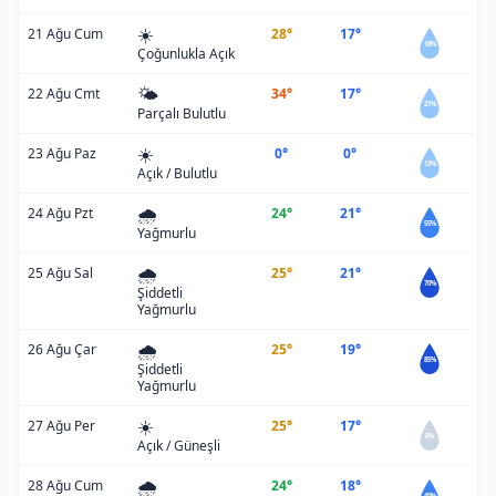
☀️
21 Ağu Cum
28°
17°
18%
Çoğunlukla Açık
🌤️
22 Ağu Cmt
34°
17°
21%
Parçalı Bulutlu
☀️
23 Ağu Paz
0°
0°
13%
Açık / Bulutlu
🌧️
24 Ağu Pzt
24°
21°
55%
Yağmurlu
🌧️
25 Ağu Sal
25°
21°
70%
Şiddetli
Yağmurlu
🌧️
26 Ağu Çar
25°
19°
85%
Şiddetli
Yağmurlu
☀️
27 Ağu Per
25°
17°
0%
Açık / Güneşli
🌧️
28 Ağu Cum
24°
18°
40%