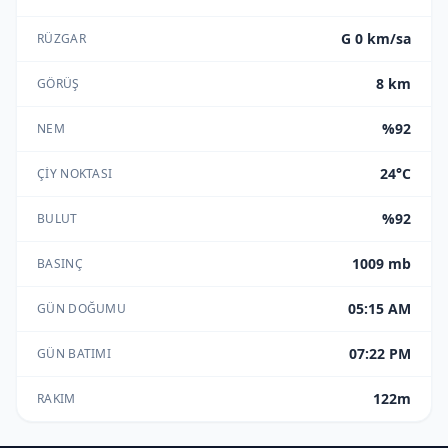
G 0 km/sa
RÜZGAR
8 km
GÖRÜŞ
%92
NEM
24°C
ÇIY NOKTASI
%92
BULUT
1009 mb
BASINÇ
05:15 AM
GÜN DOĞUMU
07:22 PM
GÜN BATIMI
122m
RAKIM