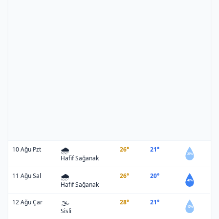
🌧️
10 Ağu Pzt
26°
21°
23%
Hafif Sağanak
🌧️
11 Ağu Sal
26°
20°
48%
Hafif Sağanak
🌫️
12 Ağu Çar
28°
21°
10%
Sisli