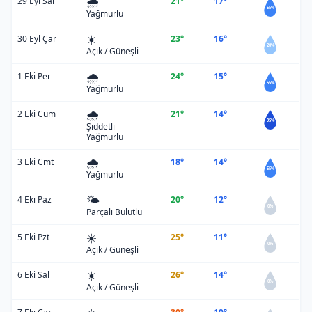
🌧️
29 Eyl Sal
21°
17°
55%
Yağmurlu
☀️
30 Eyl Çar
23°
16°
20%
Açık / Güneşli
🌧️
1 Eki Per
24°
15°
55%
Yağmurlu
🌧️
2 Eki Cum
21°
14°
95%
Şiddetli
Yağmurlu
🌧️
3 Eki Cmt
18°
14°
55%
Yağmurlu
🌤️
4 Eki Paz
20°
12°
0%
Parçalı Bulutlu
☀️
5 Eki Pzt
25°
11°
0%
Açık / Güneşli
☀️
6 Eki Sal
26°
14°
0%
Açık / Güneşli