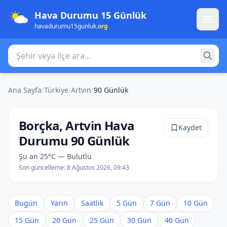
Hava Durumu 15 Günlük
havadurumu15gunluk
.org
Şehir veya ilçe ara
Ana Sayfa
/
Türkiye
/
Artvin
/
90 Günlük
Borçka, Artvin Hava
Kaydet
Durumu 90 Günlük
Şu an 25°C — Bulutlu
Son güncelleme:
8 Ağustos 2026, 09:43
Bugün
Yarın
Saatlik
5 Gün
7 Gün
10 Gün
15 Gün
20 Gün
25 Gün
30 Gün
40 Gün