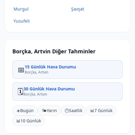
Murgul
Şavşat
Yusufeli
Borçka, Artvin Diğer Tahminler
15 Günlük Hava Durumu
📅
Borçka, Artvin
30 Günlük Hava Durumu
🗓️
Borçka, Artvin
☀️
Bugün
🌤️
Yarın
🕐
Saatlik
📊
7 Günlük
📊
10 Günlük