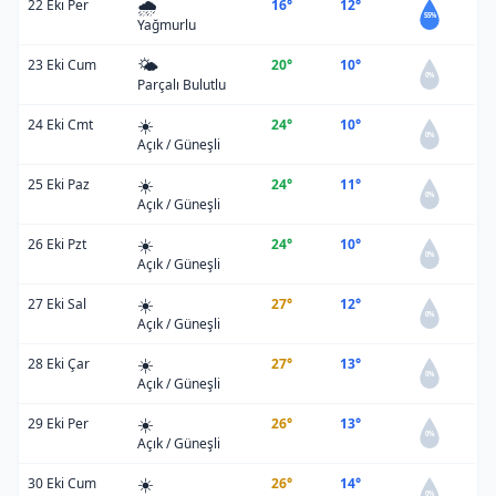
🌧️
22 Eki Per
16°
12°
55%
Yağmurlu
🌤️
23 Eki Cum
20°
10°
0%
Parçalı Bulutlu
☀️
24 Eki Cmt
24°
10°
0%
Açık / Güneşli
☀️
25 Eki Paz
24°
11°
0%
Açık / Güneşli
☀️
26 Eki Pzt
24°
10°
0%
Açık / Güneşli
☀️
27 Eki Sal
27°
12°
0%
Açık / Güneşli
☀️
28 Eki Çar
27°
13°
0%
Açık / Güneşli
☀️
29 Eki Per
26°
13°
0%
Açık / Güneşli
☀️
30 Eki Cum
26°
14°
0%