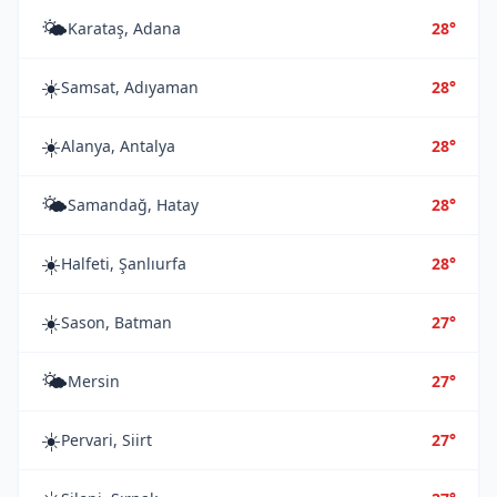
🌤️
Karataş, Adana
28°
☀️
Samsat, Adıyaman
28°
☀️
Alanya, Antalya
28°
🌤️
Samandağ, Hatay
28°
☀️
Halfeti, Şanlıurfa
28°
☀️
Sason, Batman
27°
🌤️
Mersin
27°
☀️
Pervari, Siirt
27°