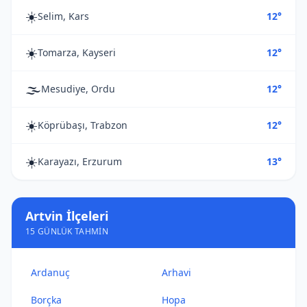
☀️
Selim, Kars
12°
☀️
Tomarza, Kayseri
12°
🌫️
Mesudiye, Ordu
12°
☀️
Köprübaşı, Trabzon
12°
☀️
Karayazı, Erzurum
13°
Artvin İlçeleri
15 GÜNLÜK TAHMIN
Ardanuç
Arhavi
Borçka
Hopa