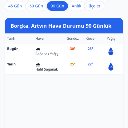
45 Gün
60 Gün
90 Gün
Anlık
İlçeler
Borçka, Artvin Hava Durumu 90 Günlük
Tarih
Hava
Gündüz
Gece
Yağış
🌧️
Bugün
30°
23°
65%
Sağanak Yağış
🌧️
Yarın
25°
22°
73%
Hafif Sağanak