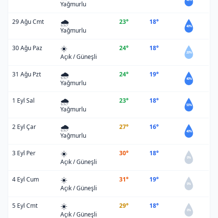
Yağmurlu
🌧️
29 Ağu Cmt
23°
18°
40%
Yağmurlu
☀️
30 Ağu Paz
24°
18°
20%
Açık / Güneşli
🌧️
31 Ağu Pzt
24°
19°
40%
Yağmurlu
🌧️
1 Eyl Sal
23°
18°
55%
Yağmurlu
🌧️
2 Eyl Çar
27°
16°
40%
Yağmurlu
☀️
3 Eyl Per
30°
18°
0%
Açık / Güneşli
☀️
4 Eyl Cum
31°
19°
0%
Açık / Güneşli
☀️
5 Eyl Cmt
29°
18°
0%
Açık / Güneşli