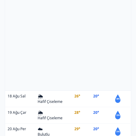
🌦️
18 Ağu Sal
26°
20°
48%
Hafif Çiseleme
🌦️
19 Ağu Çar
28°
20°
33%
Hafif Çiseleme
☁️
20 Ağu Per
29°
20°
31%
Bulutlu