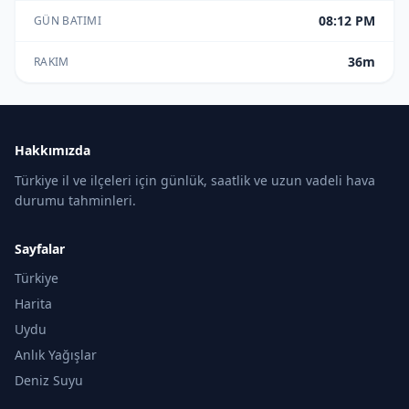
08:12 PM
GÜN BATIMI
36m
RAKIM
Hakkımızda
Türkiye il ve ilçeleri için günlük, saatlik ve uzun vadeli hava
durumu tahminleri.
Sayfalar
Türkiye
Harita
Uydu
Anlık Yağışlar
Deniz Suyu