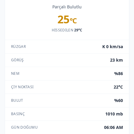
Parçalı Bulutlu
25
°C
HISSEDILEN
29°C
K 0 km/sa
RÜZGAR
23 km
GÖRÜŞ
%86
NEM
22°C
ÇIY NOKTASI
%60
BULUT
1010 mb
BASINÇ
06:06 AM
GÜN DOĞUMU