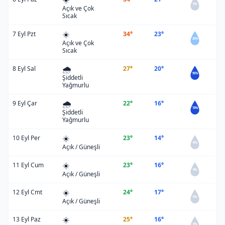
0%
Açık ve Çok
Sıcak
☀️
7 Eyl Pzt
34°
23°
20%
Açık ve Çok
Sıcak
🌧️
8 Eyl Sal
27°
20°
95%
Şiddetli
Yağmurlu
🌧️
9 Eyl Çar
22°
16°
70%
Şiddetli
Yağmurlu
☀️
10 Eyl Per
23°
14°
0%
Açık / Güneşli
☀️
11 Eyl Cum
23°
16°
0%
Açık / Güneşli
☀️
12 Eyl Cmt
24°
17°
0%
Açık / Güneşli
☀️
13 Eyl Paz
25°
16°
0%