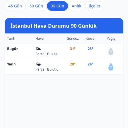
45 Gün
60 Gün
90 Gün
Anlık
İlçeler
İstanbul Hava Durumu 90 Günlük
Tarih
Hava
Gündüz
Gece
Yağış
🌤️
Bugün
31°
23°
0%
Parçalı Bulutlu
🌤️
Yarın
28°
24°
3%
Parçalı Bulutlu