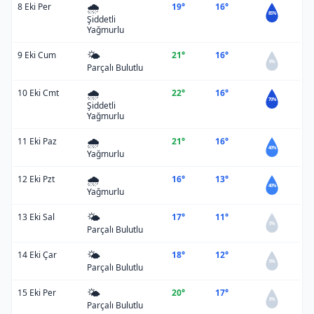
🌧️
8 Eki Per
19°
16°
85%
Şiddetli
Yağmurlu
🌤️
9 Eki Cum
21°
16°
0%
Parçalı Bulutlu
🌧️
10 Eki Cmt
22°
16°
70%
Şiddetli
Yağmurlu
🌧️
11 Eki Paz
21°
16°
40%
Yağmurlu
🌧️
12 Eki Pzt
16°
13°
40%
Yağmurlu
🌤️
13 Eki Sal
17°
11°
0%
Parçalı Bulutlu
🌤️
14 Eki Çar
18°
12°
0%
Parçalı Bulutlu
🌤️
15 Eki Per
20°
17°
0%
Parçalı Bulutlu