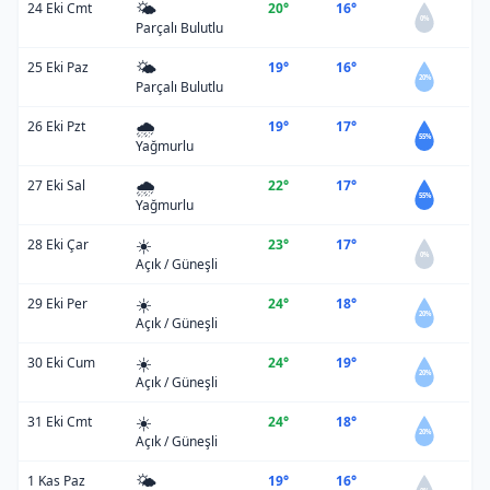
🌤️
24 Eki Cmt
20°
16°
0%
Parçalı Bulutlu
🌤️
25 Eki Paz
19°
16°
20%
Parçalı Bulutlu
🌧️
26 Eki Pzt
19°
17°
55%
Yağmurlu
🌧️
27 Eki Sal
22°
17°
55%
Yağmurlu
☀️
28 Eki Çar
23°
17°
0%
Açık / Güneşli
☀️
29 Eki Per
24°
18°
20%
Açık / Güneşli
☀️
30 Eki Cum
24°
19°
20%
Açık / Güneşli
☀️
31 Eki Cmt
24°
18°
20%
Açık / Güneşli
🌤️
1 Kas Paz
19°
16°