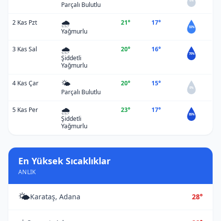
0%
Parçalı Bulutlu
🌧️
2 Kas Pzt
21°
17°
55%
Yağmurlu
🌧️
3 Kas Sal
20°
16°
70%
Şiddetli
Yağmurlu
🌤️
4 Kas Çar
20°
15°
0%
Parçalı Bulutlu
🌧️
5 Kas Per
23°
17°
85%
Şiddetli
Yağmurlu
En Yüksek Sıcaklıklar
ANLIK
🌤️
Karataş, Adana
28°