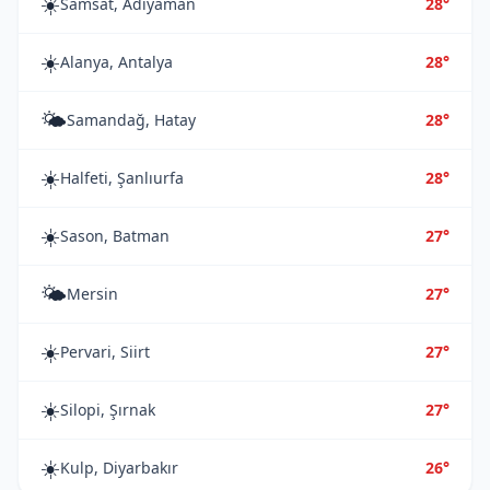
☀️
Samsat, Adıyaman
28°
☀️
Alanya, Antalya
28°
🌤️
Samandağ, Hatay
28°
☀️
Halfeti, Şanlıurfa
28°
☀️
Sason, Batman
27°
🌤️
Mersin
27°
☀️
Pervari, Siirt
27°
☀️
Silopi, Şırnak
27°
☀️
Kulp, Diyarbakır
26°