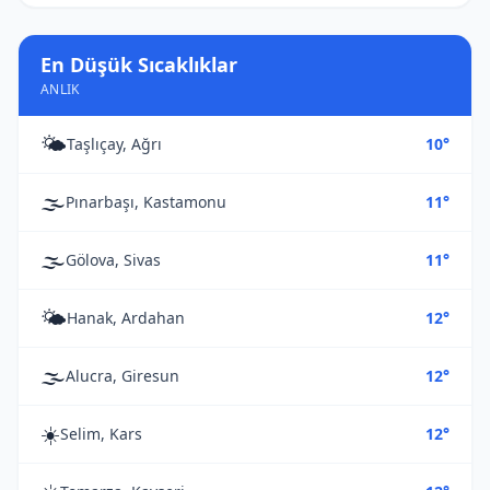
En Düşük Sıcaklıklar
ANLIK
🌤️
Taşlıçay, Ağrı
10°
🌫️
Pınarbaşı, Kastamonu
11°
🌫️
Gölova, Sivas
11°
🌤️
Hanak, Ardahan
12°
🌫️
Alucra, Giresun
12°
☀️
Selim, Kars
12°