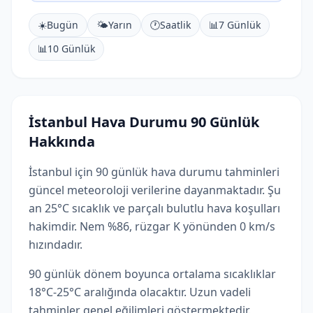
☀️
Bugün
🌤️
Yarın
🕐
Saatlik
📊
7 Günlük
📊
10 Günlük
İstanbul Hava Durumu 90 Günlük
Hakkında
İstanbul için 90 günlük hava durumu tahminleri
güncel meteoroloji verilerine dayanmaktadır. Şu
an 25°C sıcaklık ve parçalı bulutlu hava koşulları
hakimdir. Nem %86, rüzgar K yönünden 0 km/s
hızındadır.
90 günlük dönem boyunca ortalama sıcaklıklar
18°C-25°C aralığında olacaktır. Uzun vadeli
tahminler genel eğilimleri göstermektedir.