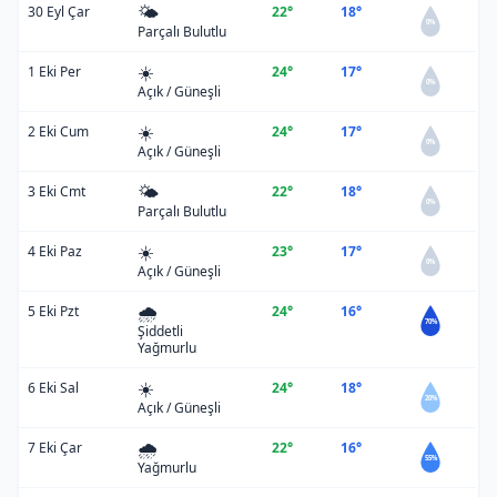
🌤️
30 Eyl Çar
22°
18°
0%
Parçalı Bulutlu
☀️
1 Eki Per
24°
17°
0%
Açık / Güneşli
☀️
2 Eki Cum
24°
17°
0%
Açık / Güneşli
🌤️
3 Eki Cmt
22°
18°
0%
Parçalı Bulutlu
☀️
4 Eki Paz
23°
17°
0%
Açık / Güneşli
🌧️
5 Eki Pzt
24°
16°
70%
Şiddetli
Yağmurlu
☀️
6 Eki Sal
24°
18°
20%
Açık / Güneşli
🌧️
7 Eki Çar
22°
16°
55%
Yağmurlu