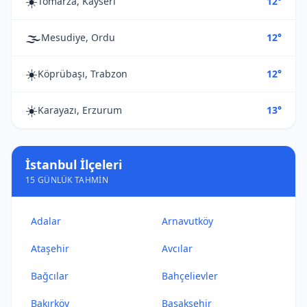
☀️
Tomarza, Kayseri
12°
🌫️
Mesudiye, Ordu
12°
☀️
Köprübaşı, Trabzon
12°
☀️
Karayazı, Erzurum
13°
İstanbul İlçeleri
15 GÜNLÜK TAHMIN
Adalar
Arnavutköy
Ataşehir
Avcılar
Bağcılar
Bahçelievler
Bakırköy
Başakşehir