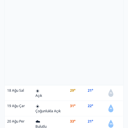
☀️
18 Ağu Sal
29°
21°
0%
Açık
☀️
19 Ağu Çar
31°
22°
4%
Çoğunlukla Açık
☁️
20 Ağu Per
33°
21°
10%
Bulutlu