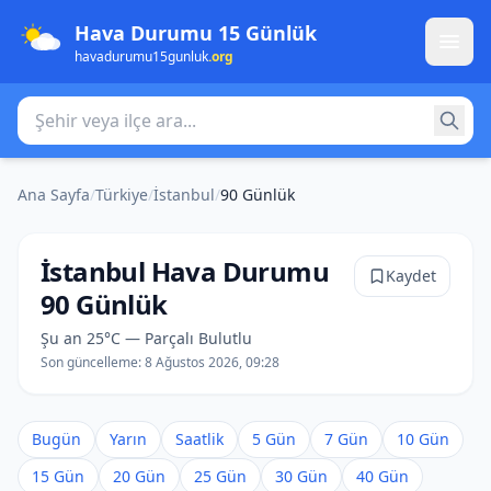
Hava Durumu 15 Günlük
havadurumu15gunluk
.org
Şehir veya ilçe ara
Ana Sayfa
/
Türkiye
/
İstanbul
/
90 Günlük
İstanbul Hava Durumu
Kaydet
90 Günlük
Şu an 25°C — Parçalı Bulutlu
Son güncelleme:
8 Ağustos 2026, 09:28
Bugün
Yarın
Saatlik
5 Gün
7 Gün
10 Gün
15 Gün
20 Gün
25 Gün
30 Gün
40 Gün