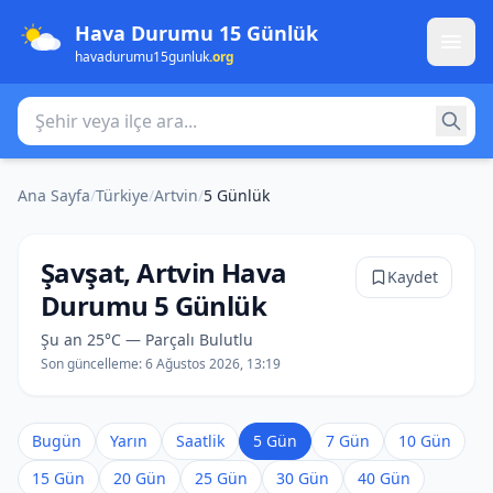
Hava Durumu 15 Günlük
havadurumu15gunluk
.org
Şehir veya ilçe ara
Ana Sayfa
/
Türkiye
/
Artvin
/
5 Günlük
Şavşat, Artvin Hava
Kaydet
Durumu 5 Günlük
Şu an 25°C — Parçalı Bulutlu
Son güncelleme:
6 Ağustos 2026, 13:19
Bugün
Yarın
Saatlik
5 Gün
7 Gün
10 Gün
15 Gün
20 Gün
25 Gün
30 Gün
40 Gün