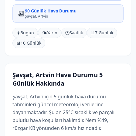
90 Günlük Hava Durumu
📆
Şavşat, Artvin
☀️
Bugün
🌤️
Yarın
🕐
Saatlik
📊
7 Günlük
📊
10 Günlük
Şavşat, Artvin Hava Durumu 5
Günlük Hakkında
Şavşat, Artvin için 5 günlük hava durumu
tahminleri güncel meteoroloji verilerine
dayanmaktadır. Şu an 25°C sıcaklık ve parçalı
bulutlu hava koşulları hakimdir. Nem %49,
rüzgar KB yönünden 6 km/s hızındadır.