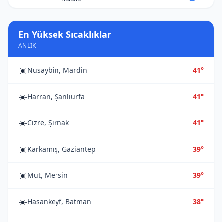
En Yüksek Sıcaklıklar
ANLIK
☀️
Nusaybin, Mardin
41°
☀️
Harran, Şanlıurfa
41°
☀️
Cizre, Şırnak
41°
☀️
Karkamış, Gaziantep
39°
☀️
Mut, Mersin
39°
☀️
Hasankeyf, Batman
38°