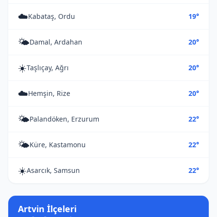
☁️
Kabataş, Ordu
19°
🌤️
Damal, Ardahan
20°
☀️
Taşlıçay, Ağrı
20°
☁️
Hemşin, Rize
20°
🌤️
Palandöken, Erzurum
22°
🌤️
Küre, Kastamonu
22°
☀️
Asarcık, Samsun
22°
Artvin İlçeleri