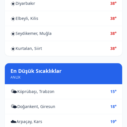
☀️
Diyarbakır
38°
☀️
Elbeyli, Kilis
38°
☀️
Seydikemer, Muğla
38°
☀️
Kurtalan, Siirt
38°
En Düşük Sıcaklıklar
ANLIK
🌤️
Köprübaşı, Trabzon
15°
🌤️
Doğankent, Giresun
18°
☁️
Arpaçay, Kars
19°