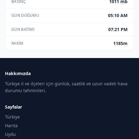
1011 mb
BASINÇ
05:10 AM
GÜN DOĞUMU
07:21 PM
GÜN BATIMI
1185m
RAKIM
Hakkımızda
Türkiye il ve ilçeleri için günlük, saatlik ve uzun vadeli hava
durumu tahminleri.
Sayfalar
Türkiye
Harita
Uydu