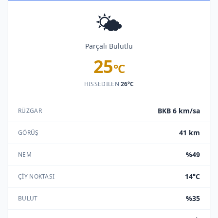
🌤️
Parçalı Bulutlu
25
°C
HISSEDILEN
26°C
BKB 6 km/sa
RÜZGAR
41 km
GÖRÜŞ
%49
NEM
14°C
ÇIY NOKTASI
%35
BULUT