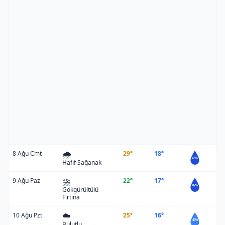
🌧️
8 Ağu Cmt
29°
18°
65%
Hafif Sağanak
⛈️
9 Ağu Paz
22°
17°
87%
Gökgürültülü
Fırtına
☁️
10 Ağu Pzt
25°
16°
40%
Bulutlu