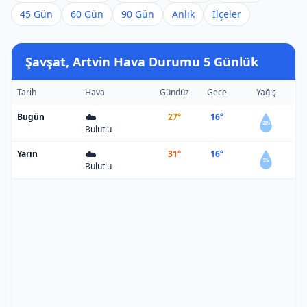
45 Gün
60 Gün
90 Gün
Anlık
İlçeler
Şavşat, Artvin Hava Durumu 5 Günlük
Tarih
Hava
Gündüz
Gece
Yağış
☁️
Bugün
27°
16°
28%
Bulutlu
☁️
Yarın
31°
16°
5%
Bulutlu