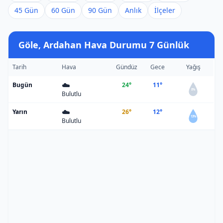
45 Gün
60 Gün
90 Gün
Anlık
İlçeler
Göle, Ardahan Hava Durumu 7 Günlük
Tarih
Hava
Gündüz
Gece
Yağış
☁️
Bugün
24°
11°
0%
Bulutlu
☁️
Yarın
26°
12°
13%
Bulutlu