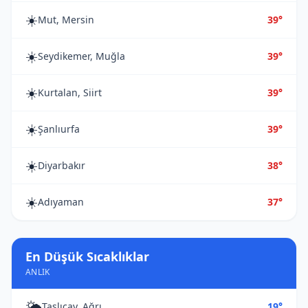
☀️
Mut, Mersin
39°
☀️
Seydikemer, Muğla
39°
☀️
Kurtalan, Siirt
39°
☀️
Şanlıurfa
39°
☀️
Diyarbakır
38°
☀️
Adıyaman
37°
En Düşük Sıcaklıklar
ANLIK
🌤️
Taşlıçay, Ağrı
19°