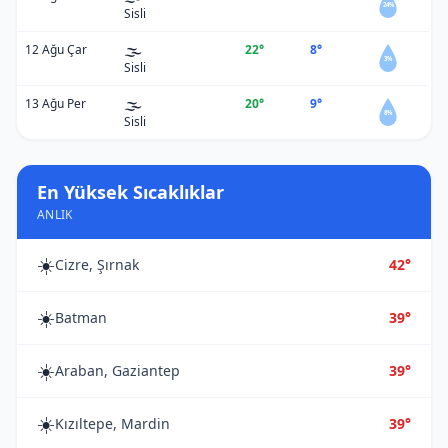
24%
Sisli
🌫️
12 Ağu Çar
22°
8°
3%
Sisli
🌫️
13 Ağu Per
20°
9°
8%
Sisli
En Yüksek Sıcaklıklar
ANLIK
☀️
Cizre, Şırnak
42°
☀️
Batman
39°
☀️
Araban, Gaziantep
39°
☀️
Kızıltepe, Mardin
39°