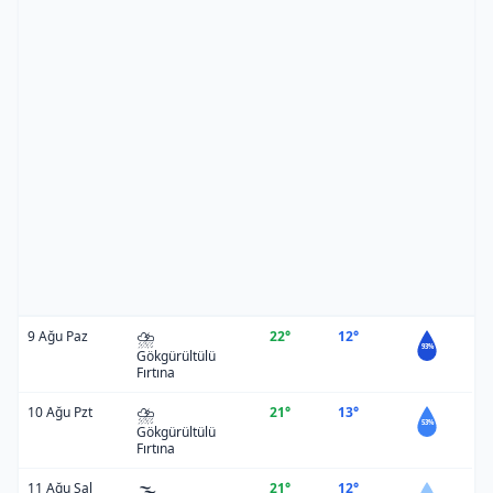
⛈️
9 Ağu Paz
22°
12°
93%
Gökgürültülü
Fırtına
⛈️
10 Ağu Pzt
21°
13°
53%
Gökgürültülü
Fırtına
🌫️
11 Ağu Sal
21°
12°