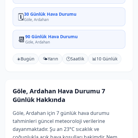
30 Günlük Hava Durumu
🗓️
Göle, Ardahan
90 Günlük Hava Durumu
📆
Göle, Ardahan
☀️
Bugün
🌤️
Yarın
🕐
Saatlik
📊
10 Günlük
Göle, Ardahan Hava Durumu 7
Günlük Hakkında
Göle, Ardahan için 7 günlük hava durumu
tahminleri güncel meteoroloji verilerine
dayanmaktadır. Şu an 23°C sıcaklık ve
çoğunlukla açık hava koşulları hakimdir. Nem