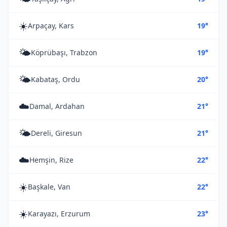
☀️
Arpaçay, Kars
19°
🌤️
Köprübaşı, Trabzon
19°
🌤️
Kabataş, Ordu
20°
☁️
Damal, Ardahan
21°
🌤️
Dereli, Giresun
21°
☁️
Hemşin, Rize
22°
☀️
Başkale, Van
22°
☀️
Karayazı, Erzurum
23°