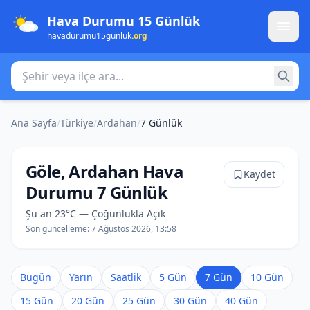
Hava Durumu 15 Günlük
havadurumu15gunluk
.org
Şehir veya ilçe ara
Ana Sayfa
/
Türkiye
/
Ardahan
/
7 Günlük
Göle, Ardahan Hava
Kaydet
Durumu 7 Günlük
Şu an 23°C — Çoğunlukla Açık
Son güncelleme:
7 Ağustos 2026, 13:58
Bugün
Yarın
Saatlik
5 Gün
7 Gün
10 Gün
15 Gün
20 Gün
25 Gün
30 Gün
40 Gün