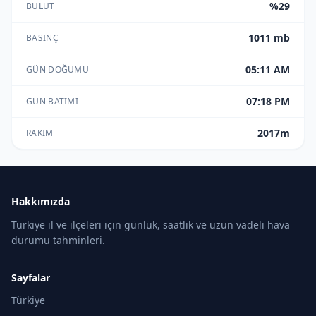
%29
BULUT
1011 mb
BASINÇ
05:11 AM
GÜN DOĞUMU
07:18 PM
GÜN BATIMI
2017m
RAKIM
Hakkımızda
Türkiye il ve ilçeleri için günlük, saatlik ve uzun vadeli hava
durumu tahminleri.
Sayfalar
Türkiye