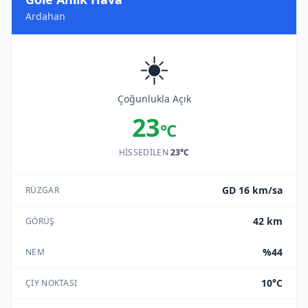
Ardahan
☀️
Çoğunlukla Açık
23
°C
HISSEDILEN
23°C
GD 16 km/sa
RÜZGAR
42 km
GÖRÜŞ
%44
NEM
10°C
ÇIY NOKTASI