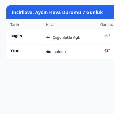
İncirliova, Aydın Hava Durumu 7 Günlük
Tarih
Hava
Gündüz
Bugün
39°
☀️
Çoğunlukla Açık
Yarın
42°
☁️
Bulutlu