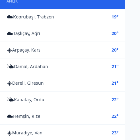
ANLIK
☁️
Köprübaşı, Trabzon
19°
☁️
Taşlıçay, Ağrı
20°
☀️
Arpaçay, Kars
20°
🌤️
Damal, Ardahan
21°
☀️
Dereli, Giresun
21°
🌤️
Kabataş, Ordu
22°
☁️
Hemşin, Rize
22°
☀️
Muradiye, Van
23°