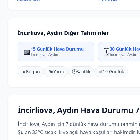
İncirliova, Aydın Diğer Tahminler
15 Günlük Hava Durumu
30 Günlük Ha
📅
🗓️
İncirliova, Aydın
İncirliova, Aydın
☀️
Bugün
🌤️
Yarın
🕐
Saatlik
📊
10 Günlük
İncirliova, Aydın Hava Durumu 
İncirliova, Aydın için 7 günlük hava durumu tahminl
Şu an 33°C sıcaklık ve açık hava koşulları hakimdir