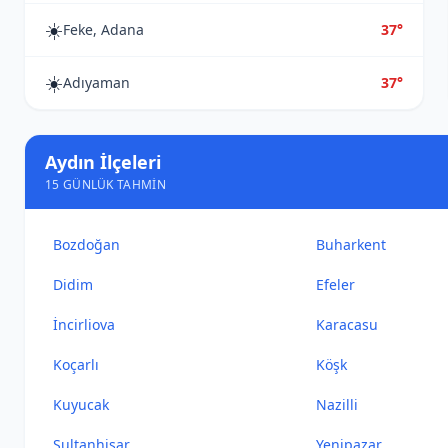
☀️
Feke, Adana
37°
☀️
Adıyaman
37°
Aydın İlçeleri
15 GÜNLÜK TAHMIN
Bozdoğan
Buharkent
Didim
Efeler
İncirliova
Karacasu
Koçarlı
Köşk
Kuyucak
Nazilli
Sultanhisar
Yenipazar