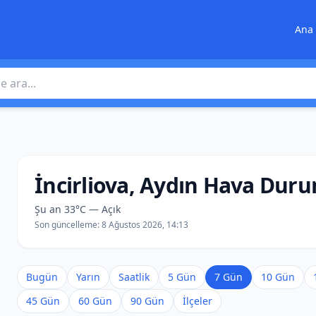
Ana 
 ara
İncirliova, Aydın Hava Dur
Şu an 33°C — Açık
Son güncelleme:
8 Ağustos 2026, 14:13
Bugün
Yarın
Saatlik
5 Gün
7 Gün
10 Gün
45 Gün
60 Gün
90 Gün
İlçeler