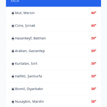
ANLIK
☀️
Mut, Mersin
40°
☀️
Cizre, Şırnak
40°
☀️
Hasankeyf, Batman
39°
☀️
Araban, Gaziantep
39°
☀️
Kurtalan, Siirt
39°
☀️
Halfeti, Şanlıurfa
39°
☀️
Bismil, Diyarbakır
38°
☀️
Nusaybin, Mardin
38°