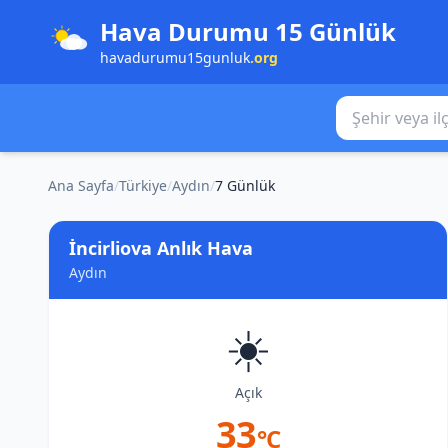
Hava Durumu 15 Günlük
havadurumu15gunluk
.org
Şehir veya ilçe
Ana Sayfa
/
Türkiye
/
Aydın
/
7 Günlük
İncirliova Anlık Hava
Aydın
☀️
Açık
33
°C