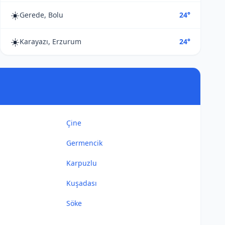
☀️
Gerede, Bolu
24°
☀️
Karayazı, Erzurum
24°
Çine
Germencik
Karpuzlu
Kuşadası
Söke