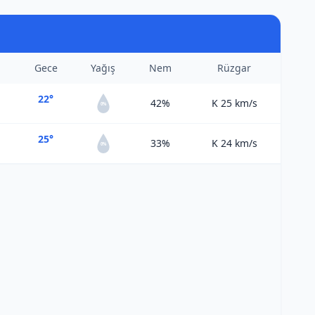
Gece
Yağış
Nem
Rüzgar
22°
42%
K 25
km/s
0%
25°
33%
K 24
km/s
0%