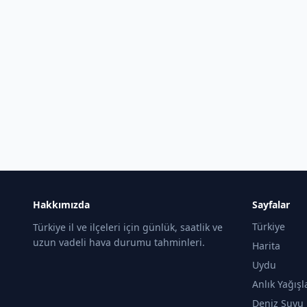
Hakkımızda
Sayfalar
Türkiye
Türkiye il ve ilçeleri için günlük, saatlik ve
uzun vadeli hava durumu tahminleri.
Harita
Uydu
Anlık Yağışl
Deniz Suyu