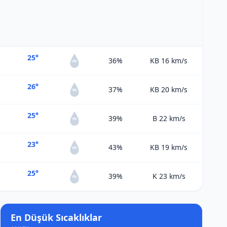
25°
36%
KB 16
km/s
0%
26°
37%
KB 20
km/s
0%
25°
39%
B 22
km/s
0%
23°
43%
KB 19
km/s
0%
25°
39%
K 23
km/s
0%
En Düşük Sıcaklıklar