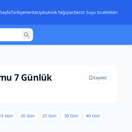
Sayfa
Türkiye
Harita
Uydu
Anlık Yağışlar
Deniz Suyu Sıcaklıkları
umu 7 Günlük
Kaydet
15 Gün
20 Gün
25 Gün
30 Gün
40 Gün