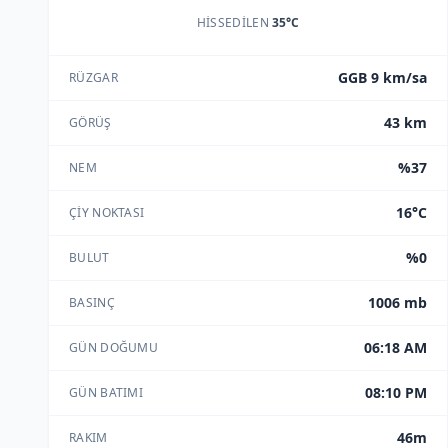
HISSEDILEN
35°C
GGB 9 km/sa
RÜZGAR
43 km
GÖRÜŞ
%37
NEM
16°C
ÇIY NOKTASI
%0
BULUT
1006 mb
BASINÇ
06:18 AM
GÜN DOĞUMU
08:10 PM
GÜN BATIMI
46m
RAKIM