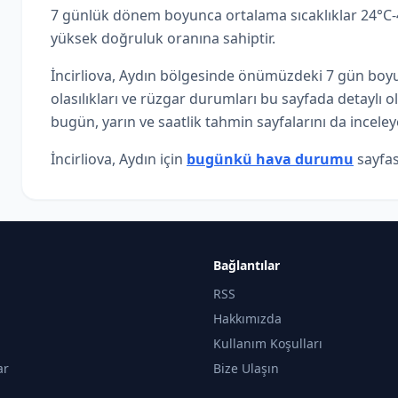
7 günlük dönem boyunca ortalama sıcaklıklar 24°C-40
yüksek doğruluk oranına sahiptir.
İncirliova, Aydın bölgesinde önümüzdeki 7 gün boyun
olasılıkları ve rüzgar durumları bu sayfada detaylı 
bugün, yarın ve saatlik tahmin sayfalarını da inceleye
İncirliova, Aydın için
bugünkü hava durumu
sayfas
Bağlantılar
RSS
Hakkımızda
Kullanım Koşulları
ar
Bize Ulaşın