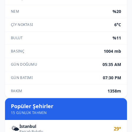
%20
NEM
6°C
ÇIY NOKTASI
%11
BULUT
1004 mb
BASINÇ
05:35 AM
GÜN DOĞUMU
07:30 PM
GÜN BATIMI
1358m
RAKIM
Popüler Şehirler
15 GÜNLÜK TAHMIN
İstanbul
🌤️
29°
Parçalı Bulutlu