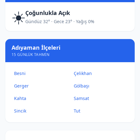
☀️
Çoğunlukla Açık
Gündüz 32° · Gece 23° · Yağış 0%
Adıyaman İlçeleri
15 GÜNLÜK TAHMIN
Besni
Çelikhan
Gerger
Gölbaşı
Kahta
Samsat
Sincik
Tut