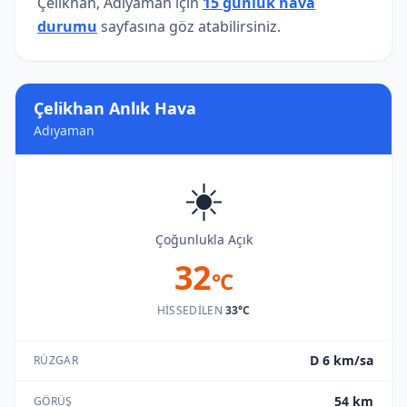
Çelikhan, Adıyaman için
15 günlük hava
durumu
sayfasına göz atabilirsiniz.
Çelikhan Anlık Hava
Adıyaman
☀️
Çoğunlukla Açık
32
°C
HISSEDILEN
33°C
D 6 km/sa
RÜZGAR
54 km
GÖRÜŞ