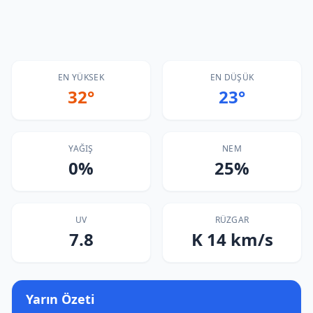
EN YÜKSEK
EN DÜŞÜK
32°
23°
YAĞIŞ
NEM
0%
25%
UV
RÜZGAR
7.8
K 14 km/s
Yarın Özeti