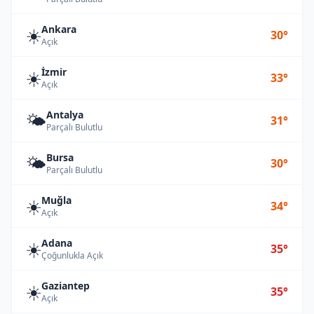
Ankara
☀️
30°
Açık
İzmir
☀️
33°
Açık
Antalya
🌤️
31°
Parçalı Bulutlu
Bursa
🌤️
30°
Parçalı Bulutlu
Muğla
☀️
34°
Açık
Adana
☀️
35°
Çoğunlukla Açık
Gaziantep
☀️
35°
Açık