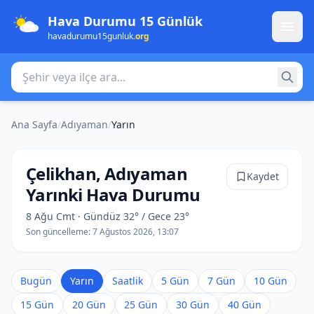
Hava Durumu 15 Günlük
havadurumu15gunluk
.org
Şehir veya ilçe ara
Ana Sayfa
/
Adıyaman
/
Yarın
Çelikhan, Adıyaman
Kaydet
Yarınki Hava Durumu
8 Ağu Cmt · Gündüz 32° / Gece 23°
Son güncelleme:
7 Ağustos 2026, 13:07
Bugün
Yarın
Saatlik
5 Gün
7 Gün
10 Gün
15 Gün
20 Gün
25 Gün
30 Gün
40 Gün