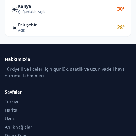
Konya
☀️
30°
Çoğunlukla Açık
Eskişehir
☀️
28°
Açık
Hakkımızda
Türkiye il ve ilçeleri için günlük, saatlik ve uzun vadeli hava
durumu tahminleri.
Sayfalar
Türkiye
Harita
Uydu
Anlık Yağışlar
Deniz Suyu