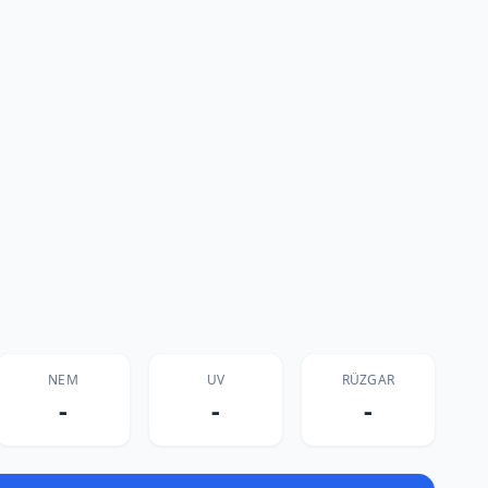
NEM
UV
RÜZGAR
-
-
-