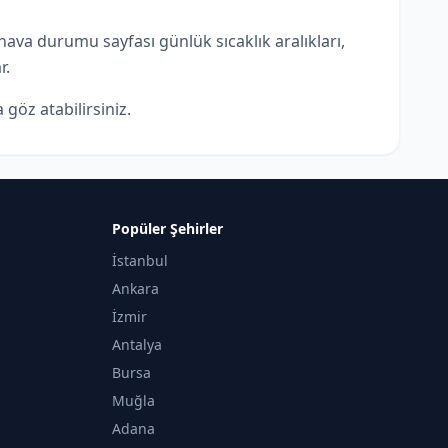
ava durumu sayfası günlük sıcaklık aralıkları,
r.
 göz atabilirsiniz.
Popüler Şehirler
İstanbul
Ankara
İzmir
Antalya
Bursa
Muğla
Adana