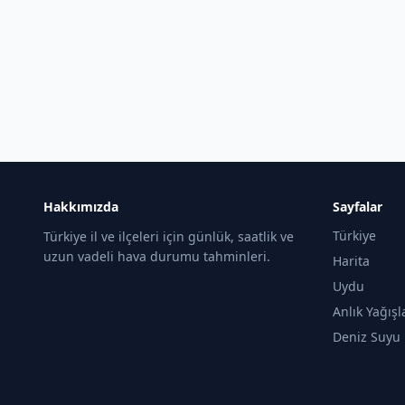
Hakkımızda
Sayfalar
Türkiye
Türkiye il ve ilçeleri için günlük, saatlik ve
uzun vadeli hava durumu tahminleri.
Harita
Uydu
Anlık Yağışl
Deniz Suyu