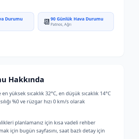
va Durumu
90 Günlük Hava Durumu
📆
Patnos, Ağrı
mu Hakkında
 en yüksek sıcaklık 32°C, en düşük sıcaklık 14°C
sılığı %0 ve rüzgar hızı 0 km/s olarak
nlikleri planlamanız için kısa vadeli rehber
ak için bugün sayfasını, saat bazlı detay için