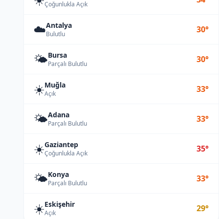
Çoğunlukla Açık
Antalya
☁️
30°
Bulutlu
Bursa
🌤️
30°
Parçalı Bulutlu
Muğla
☀️
33°
Açık
Adana
🌤️
33°
Parçalı Bulutlu
Gaziantep
☀️
35°
Çoğunlukla Açık
Konya
🌤️
33°
Parçalı Bulutlu
Eskişehir
☀️
29°
Açık