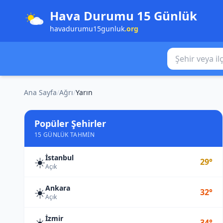
Hava Durumu 15 Günlük
havadurumu15gunluk
.org
Şehir veya ilçe
Ana Sayfa
/
Ağrı
/
Yarın
Popüler Şehirler
15 GÜNLÜK TAHMIN
İstanbul
☀️
29°
Açık
Ankara
☀️
32°
Açık
İzmir
☀️
34°