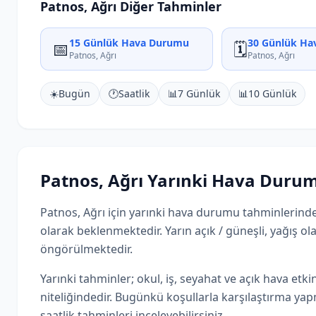
Patnos, Ağrı Diğer Tahminler
15 Günlük Hava Durumu
30 Günlük Ha
📅
🗓️
Patnos, Ağrı
Patnos, Ağrı
☀️
Bugün
🕐
Saatlik
📊
7 Günlük
📊
10 Günlük
Patnos, Ağrı Yarınki Hava Duru
Patnos, Ağrı için yarınki hava durumu tahminlerinde
olarak beklenmektedir. Yarın açık / güneşli, yağış ola
öngörülmektedir.
Yarınki tahminler; okul, iş, seyahat ve açık hava etki
niteliğindedir. Bugünkü koşullarla karşılaştırma yapm
saatlik tahminleri inceleyebilirsiniz.