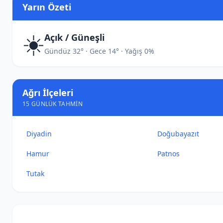
Yarın Özeti
☀️
Açık / Güneşli
Gündüz 32° · Gece 14° · Yağış 0%
Ağrı İlçeleri
15 GÜNLÜK TAHMIN
Diyadin
Doğubayazıt
Hamur
Patnos
Tutak