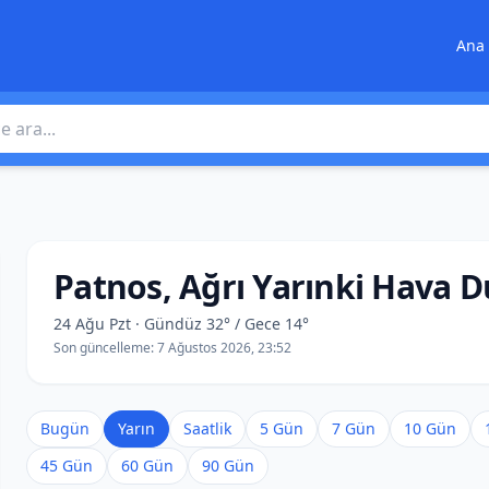
Ana 
 ara
Patnos, Ağrı Yarınki Hava
24 Ağu Pzt · Gündüz 32° / Gece 14°
Son güncelleme:
7 Ağustos 2026, 23:52
Bugün
Yarın
Saatlik
5 Gün
7 Gün
10 Gün
45 Gün
60 Gün
90 Gün