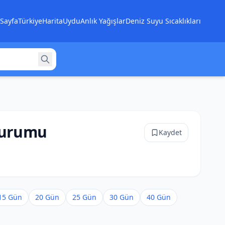
Sayfa
Türkiye
Harita
Uydu
Anlık Yağışlar
Deniz Suyu Sıcaklıkları
 Durumu
Kaydet
15 Gün
20 Gün
25 Gün
30 Gün
40 Gün