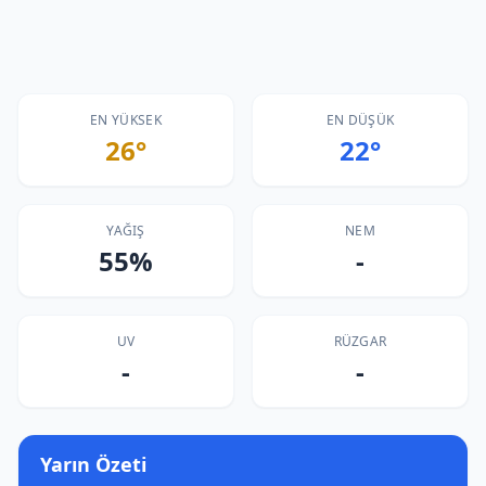
EN YÜKSEK
EN DÜŞÜK
26°
22°
YAĞIŞ
NEM
55%
-
UV
RÜZGAR
-
-
Yarın Özeti