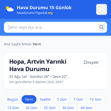
Hava Durumu 15 Günlük
havadurumu15gunluk
.org
Şehir veya ilçe ara
Ana Sayfa
/
Artvin
/
Yarın
Hopa, Artvin Yarınki
Kaydet
Hava Durumu
25 Ağu Sal · Gündüz 26° / Gece 22°
Son güncelleme:
8 Ağustos 2026, 00:47
Bugün
Yarın
Saatlik
5 Gün
7 Gün
10 Gün
15 Gün
20 Gün
25 Gün
30 Gün
40 Gün