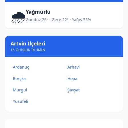
🌧️
Yağmurlu
Gündüz 26° · Gece 22° · Yağış 55%
Artvin İlçeleri
15 GÜNLÜK TAHMIN
Ardanuç
Arhavi
Borçka
Hopa
Murgul
Şavşat
Yusufeli