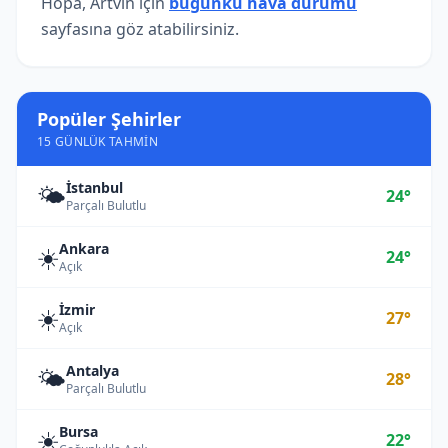
Hopa, Artvin için
bugünkü hava durumu
sayfasına göz atabilirsiniz.
Popüler Şehirler
15 GÜNLÜK TAHMIN
İstanbul
🌤️
24°
Parçalı Bulutlu
Ankara
☀️
24°
Açık
İzmir
☀️
27°
Açık
Antalya
🌤️
28°
Parçalı Bulutlu
Bursa
☀️
22°