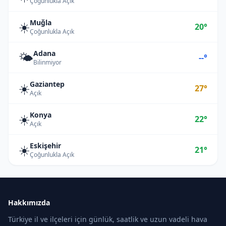
Çoğunlukla Açık
Muğla
☀️
20°
Çoğunlukla Açık
Adana
🌤️
--°
Bilinmiyor
Gaziantep
☀️
27°
Açık
Konya
☀️
22°
Açık
Eskişehir
☀️
21°
Çoğunlukla Açık
Hakkımızda
Türkiye il ve ilçeleri için günlük, saatlik ve uzun vadeli hava