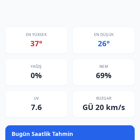
EN YÜKSEK
EN DÜŞÜK
37°
26°
YAĞIŞ
NEM
0%
69%
UV
RÜZGAR
7.6
GÜ 20 km/s
Bugün Saatlik Tahmin