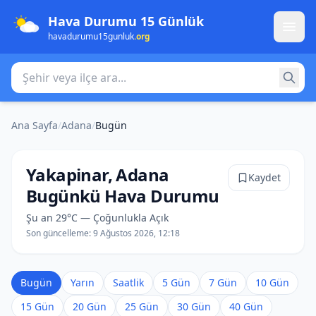
Hava Durumu 15 Günlük
havadurumu15gunluk
.org
Şehir veya ilçe ara
Ana Sayfa
/
Adana
/
Bugün
Yakapinar, Adana
Kaydet
Bugünkü Hava Durumu
Şu an 29°C — Çoğunlukla Açık
Son güncelleme:
9 Ağustos 2026, 12:18
Bugün
Yarın
Saatlik
5 Gün
7 Gün
10 Gün
15 Gün
20 Gün
25 Gün
30 Gün
40 Gün