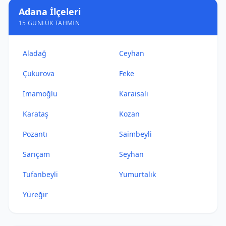
Adana İlçeleri
15 GÜNLÜK TAHMIN
Aladağ
Ceyhan
Çukurova
Feke
İmamoğlu
Karaisalı
Karataş
Kozan
Pozantı
Saimbeyli
Sarıçam
Seyhan
Tufanbeyli
Yumurtalık
Yüreğir