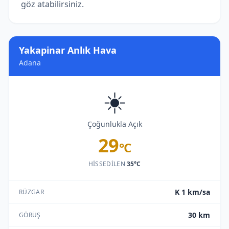
göz atabilirsiniz.
Yakapinar Anlık Hava
Adana
☀️
Çoğunlukla Açık
29
°C
HISSEDILEN
35°C
K 1 km/sa
RÜZGAR
30 km
GÖRÜŞ