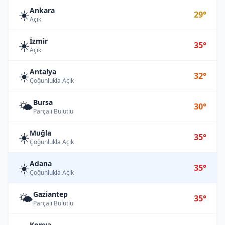
Ankara
☀️
29°
Açık
İzmir
☀️
35°
Açık
Antalya
☀️
32°
Çoğunlukla Açık
Bursa
🌤️
30°
Parçalı Bulutlu
Muğla
☀️
35°
Çoğunlukla Açık
Adana
☀️
35°
Çoğunlukla Açık
Gaziantep
🌤️
35°
Parçalı Bulutlu
Konya