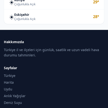
☀️
29°
Çoğunlukla Açık
Eskişehir
☀️
28°
Çoğunlukla Açık
Hakkımızda
Türkiye il ve ilçeleri için günlük, saatlik ve uzun vadeli hava
durumu tahminleri.
Sayfalar
Türkiye
Harita
Uydu
Anlık Yağışlar
Deniz Suyu