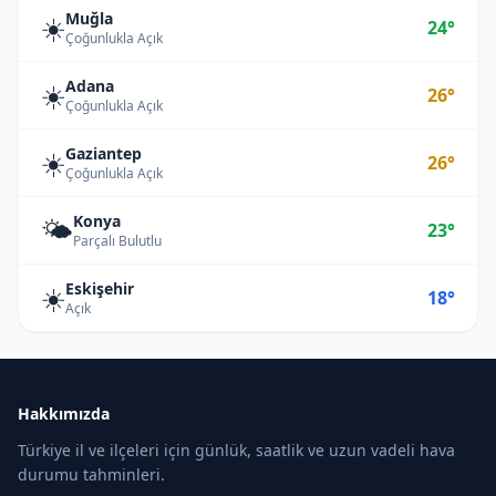
Muğla
☀️
24°
Çoğunlukla Açık
Adana
☀️
26°
Çoğunlukla Açık
Gaziantep
☀️
26°
Çoğunlukla Açık
Konya
🌤️
23°
Parçalı Bulutlu
Eskişehir
☀️
18°
Açık
Hakkımızda
Türkiye il ve ilçeleri için günlük, saatlik ve uzun vadeli hava
durumu tahminleri.