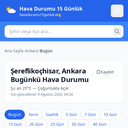
Hava Durumu 15 Günlük
havadurumu15gunluk
.org
Şehir veya ilçe ara
Ana Sayfa
/
Ankara
/
Bugün
Şereflikoçhisar, Ankara
Kaydet
Bugünkü Hava Durumu
Şu an 25°C — Çoğunlukla Açık
Son güncelleme:
9 Ağustos 2026, 09:54
Bugün
Yarın
Saatlik
5 Gün
7 Gün
10 Gün
15 Gün
20 Gün
25 Gün
30 Gün
40 Gün