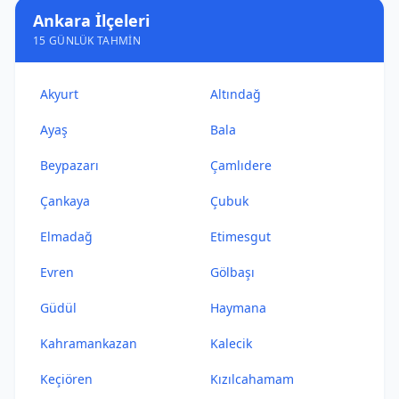
Ankara İlçeleri
15 GÜNLÜK TAHMIN
Akyurt
Altındağ
Ayaş
Bala
Beypazarı
Çamlıdere
Çankaya
Çubuk
Elmadağ
Etimesgut
Evren
Gölbaşı
Güdül
Haymana
Kahramankazan
Kalecik
Keçiören
Kızılcahamam