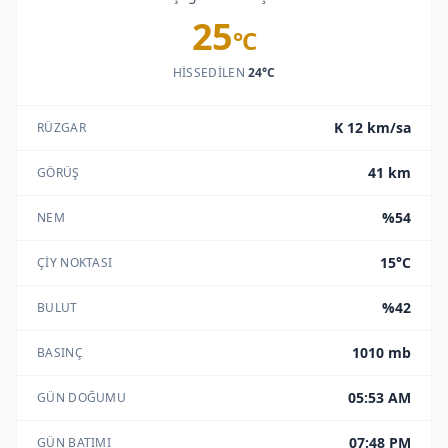
25
°C
HISSEDILEN
24°C
K 12 km/sa
RÜZGAR
41 km
GÖRÜŞ
%54
NEM
15°C
ÇIY NOKTASI
%42
BULUT
1010 mb
BASINÇ
05:53 AM
GÜN DOĞUMU
07:48 PM
GÜN BATIMI