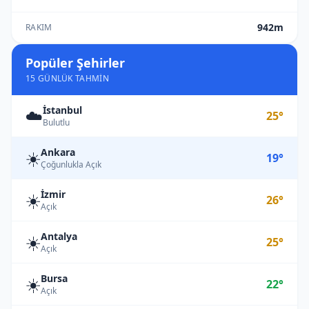
942m
RAKIM
Popüler Şehirler
15 GÜNLÜK TAHMIN
İstanbul
☁️
25°
Bulutlu
Ankara
☀️
19°
Çoğunlukla Açık
İzmir
☀️
26°
Açık
Antalya
☀️
25°
Açık
Bursa
☀️
22°
Açık