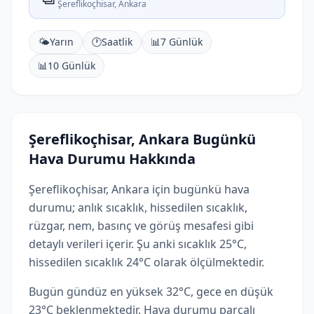
Şereflikoçhisar, Ankara
🌤️
Yarın
🕐
Saatlik
📊
7 Günlük
📊
10 Günlük
Şereflikoçhisar, Ankara Bugünkü
Hava Durumu Hakkında
Şereflikoçhisar, Ankara için bugünkü hava
durumu; anlık sıcaklık, hissedilen sıcaklık,
rüzgar, nem, basınç ve görüş mesafesi gibi
detaylı verileri içerir. Şu anki sıcaklık 25°C,
hissedilen sıcaklık 24°C olarak ölçülmektedir.
Bugün gündüz en yüksek 32°C, gece en düşük
23°C beklenmektedir. Hava durumu parçalı