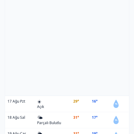
☀️
17 Ağu Pzt
29°
16°
7%
Açık
🌤️
18 Ağu Sal
31°
17°
3%
Parçalı Bulutlu
🌦️
19 Ağu Çar
31°
19°