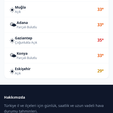
Muğla
☀️
33°
Açık
Adana
🌤️
33°
Parçalı Bulutlu
Gaziantep
☀️
35°
Çoğunlukla Açık
Konya
🌤️
33°
Parçalı Bulutlu
Eskişehir
☀️
29°
Açık
Hakkımızda
Türkiye il ve ilçeleri için günlük, saatlik ve uzun vadeli hava
durumu tahminleri.