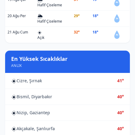
4%
Hafif Çiseleme
🌦️
20 Ağu Per
29°
18°
2%
Hafif Çiseleme
☀️
21 Ağu Cum
32°
18°
3%
Açık
En Yüksek Sıcaklıklar
ANLIK
☀️
Cizre, Şırnak
41°
☀️
Bismil, Diyarbakır
40°
☀️
Nizip, Gaziantep
40°
☀️
Akçakale, Şanlıurfa
40°