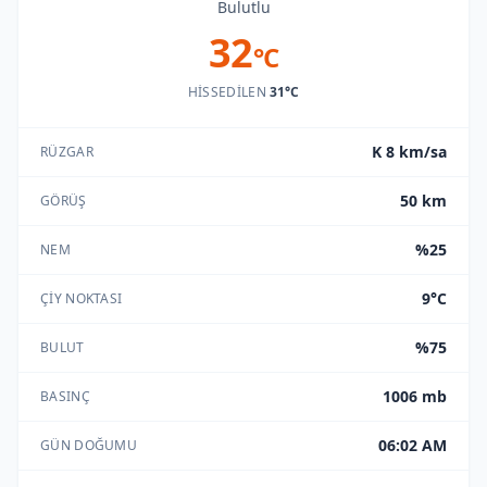
Bulutlu
32
°C
HISSEDILEN
31°C
K 8 km/sa
RÜZGAR
50 km
GÖRÜŞ
%25
NEM
9°C
ÇIY NOKTASI
%75
BULUT
1006 mb
BASINÇ
06:02 AM
GÜN DOĞUMU