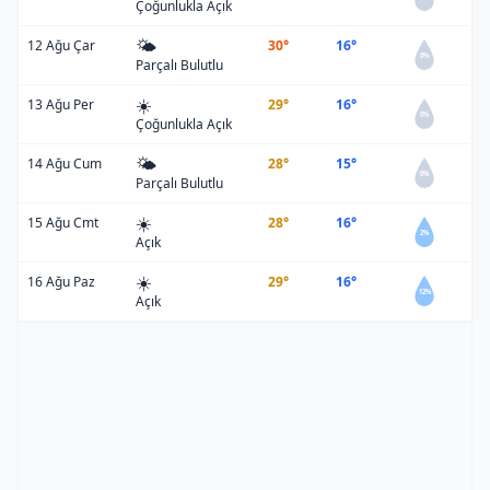
Çoğunlukla Açık
🌤️
12 Ağu Çar
30°
16°
0%
Parçalı Bulutlu
☀️
13 Ağu Per
29°
16°
0%
Çoğunlukla Açık
🌤️
14 Ağu Cum
28°
15°
0%
Parçalı Bulutlu
☀️
15 Ağu Cmt
28°
16°
2%
Açık
☀️
16 Ağu Paz
29°
16°
12%
Açık