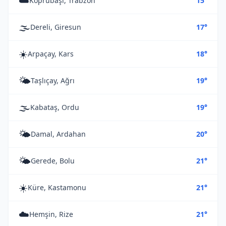
☁️
Köprübaşı, Trabzon
15°
🌫️
Dereli, Giresun
17°
☀️
Arpaçay, Kars
18°
🌤️
Taşlıçay, Ağrı
19°
🌫️
Kabataş, Ordu
19°
🌤️
Damal, Ardahan
20°
🌤️
Gerede, Bolu
21°
☀️
Küre, Kastamonu
21°
☁️
Hemşin, Rize
21°