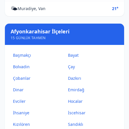
🌤️
Muradiye, Van
21°
Afyonkarahisar İlçeleri
15 GÜNLÜK TAHMIN
Başmakçı
Bayat
Bolvadin
Çay
Çobanlar
Dazkırı
Dinar
Emirdağ
Evciler
Hocalar
İhsaniye
İscehisar
Kızılören
Sandıklı