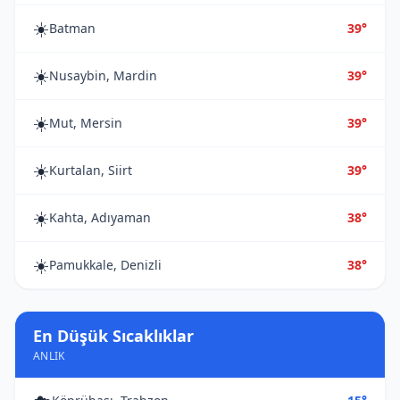
☀️
Batman
39°
☀️
Nusaybin, Mardin
39°
☀️
Mut, Mersin
39°
☀️
Kurtalan, Siirt
39°
☀️
Kahta, Adıyaman
38°
☀️
Pamukkale, Denizli
38°
En Düşük Sıcaklıklar
ANLIK