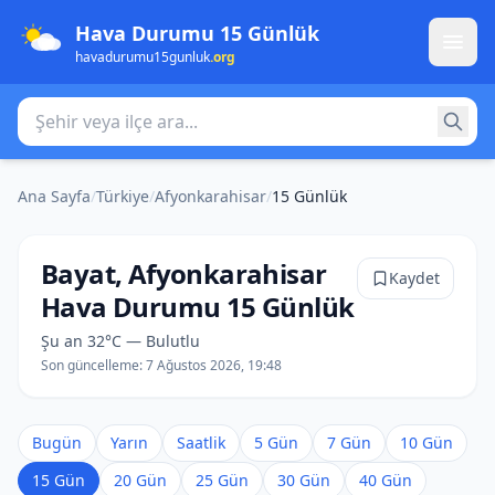
Hava Durumu 15 Günlük
havadurumu15gunluk
.org
Şehir veya ilçe ara
Ana Sayfa
/
Türkiye
/
Afyonkarahisar
/
15 Günlük
Bayat, Afyonkarahisar
Kaydet
Hava Durumu 15 Günlük
Şu an 32°C — Bulutlu
Son güncelleme:
7 Ağustos 2026, 19:48
Bugün
Yarın
Saatlik
5 Gün
7 Gün
10 Gün
15 Gün
20 Gün
25 Gün
30 Gün
40 Gün