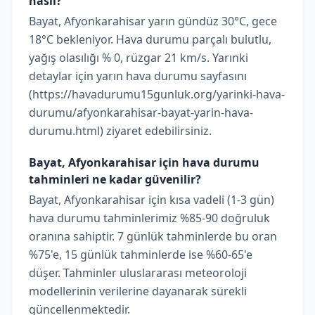
nasıl?
Bayat, Afyonkarahisar yarın gündüz 30°C, gece
18°C bekleniyor. Hava durumu parçalı bulutlu,
yağış olasılığı % 0, rüzgar 21 km/s. Yarınki
detaylar için yarın hava durumu sayfasını
(https://havadurumu15gunluk.org/yarinki-hava-
durumu/afyonkarahisar-bayat-yarin-hava-
durumu.html) ziyaret edebilirsiniz.
Bayat, Afyonkarahisar için hava durumu
tahminleri ne kadar güvenilir?
Bayat, Afyonkarahisar için kısa vadeli (1-3 gün)
hava durumu tahminlerimiz %85-90 doğruluk
oranına sahiptir. 7 günlük tahminlerde bu oran
%75'e, 15 günlük tahminlerde ise %60-65'e
düşer. Tahminler uluslararası meteoroloji
modellerinin verilerine dayanarak sürekli
güncellenmektedir.