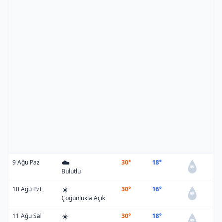
☁️
9 Ağu Paz
30°
18°
0%
Bulutlu
☀️
10 Ağu Pzt
30°
16°
0%
Çoğunlukla Açık
☀️
11 Ağu Sal
30°
18°
0%