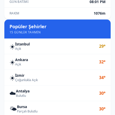
08:01 PM
GÜN BATIMI
1076m
RAKIM
Popüler Şehirler
15 GÜNLÜK TAHMIN
İstanbul
☀️
29°
Açık
Ankara
☀️
32°
Açık
İzmir
☀️
34°
Çoğunlukla Açık
Antalya
☁️
30°
Bulutlu
Bursa
🌤️
30°
Parçalı Bulutlu