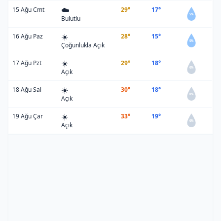
☁️
15 Ağu Cmt
29°
17°
5%
Bulutlu
☀️
16 Ağu Paz
28°
15°
5%
Çoğunlukla Açık
☀️
17 Ağu Pzt
29°
18°
0%
Açık
☀️
18 Ağu Sal
30°
18°
0%
Açık
☀️
19 Ağu Çar
33°
19°
0%
Açık