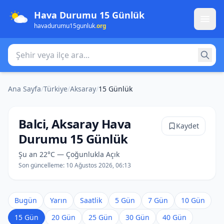
Hava Durumu 15 Günlük
havadurumu15gunluk
.org
Şehir veya ilçe ara
Ana Sayfa
/
Türkiye
/
Aksaray
/
15 Günlük
Balci, Aksaray Hava
Kaydet
Durumu 15 Günlük
Şu an 22°C — Çoğunlukla Açık
Son güncelleme:
10 Ağustos 2026, 06:13
Bugün
Yarın
Saatlik
5 Gün
7 Gün
10 Gün
15 Gün
20 Gün
25 Gün
30 Gün
40 Gün