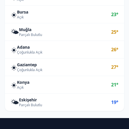
Bursa
☀️
23°
Açık
Muğla
🌤️
25°
Parçalı Bulutlu
Adana
☀️
26°
Çoğunlukla Açık
Gaziantep
☀️
27°
Çoğunlukla Açık
Konya
☀️
21°
Açık
Eskişehir
🌤️
19°
Parçalı Bulutlu