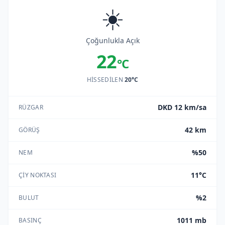
☀️
Çoğunlukla Açık
22
°C
HISSEDILEN
20°C
DKD 12 km/sa
RÜZGAR
42 km
GÖRÜŞ
%50
NEM
11°C
ÇIY NOKTASI
%2
BULUT
1011 mb
BASINÇ