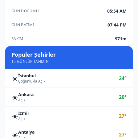
05:54 AM
GÜN DOĞUMU
07:44 PM
GÜN BATIMI
971m
RAKIM
Popüler Şehirler
15 GÜNLÜK TAHMIN
İstanbul
☀️
24°
Çoğunlukla Açık
Ankara
☀️
20°
Açık
İzmir
☀️
27°
Açık
Antalya
☀️
27°
Açık