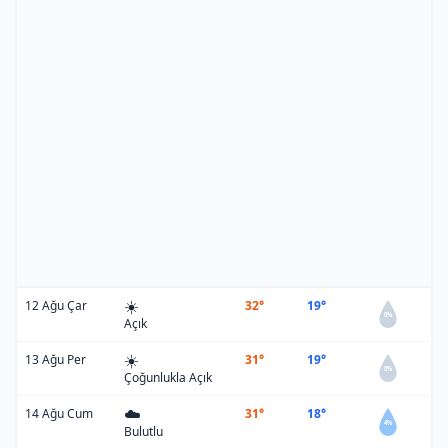
☀️
12 Ağu Çar
32°
19°
0%
Açık
☀️
13 Ağu Per
31°
19°
0%
Çoğunlukla Açık
☁️
14 Ağu Cum
31°
18°
4%
Bulutlu