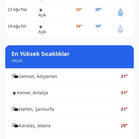
☀️
23 Ağu Paz
32°
20°
1%
Açık
☀️
24 Ağu Pzt
34°
19°
0%
Açık
En Yüksek Sıcaklıklar
ANLIK
🌤️
Samsat, Adıyaman
31°
☀️
Kemer, Antalya
31°
🌤️
Halfeti, Şanlıurfa
31°
🌤️
Karataş, Adana
29°