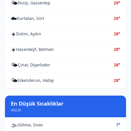
🌤️
Nizip, Gaziantep
29°
☁️
Kurtalan, Siirt
29°
☀️
Didim, Aydın
28°
☀️
Hasankeyf, Batman
28°
🌤️
Çınar, Diyarbakır
28°
🌤️
İskenderun, Hatay
28°
En Düşük Sıcaklıklar
ANLIK
🌫️
Gölova, Sivas
7°