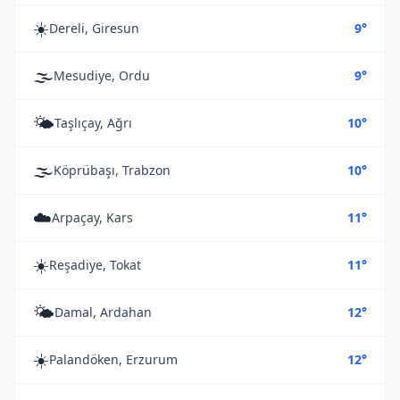
☀️
Dereli, Giresun
9°
🌫️
Mesudiye, Ordu
9°
🌤️
Taşlıçay, Ağrı
10°
🌫️
Köprübaşı, Trabzon
10°
☁️
Arpaçay, Kars
11°
☀️
Reşadiye, Tokat
11°
🌤️
Damal, Ardahan
12°
☀️
Palandöken, Erzurum
12°