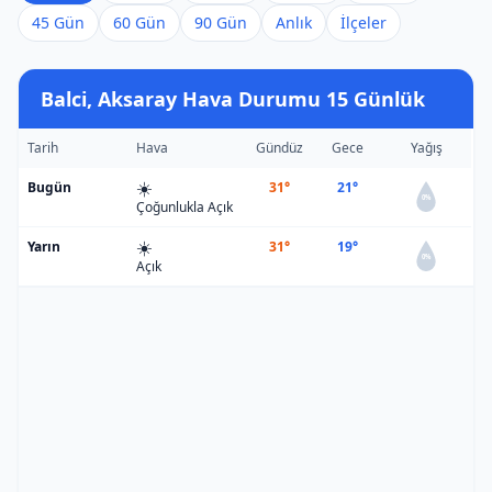
45 Gün
60 Gün
90 Gün
Anlık
İlçeler
Balci, Aksaray Hava Durumu 15 Günlük
Tarih
Hava
Gündüz
Gece
Yağış
☀️
Bugün
31°
21°
0%
Çoğunlukla Açık
☀️
Yarın
31°
19°
0%
Açık