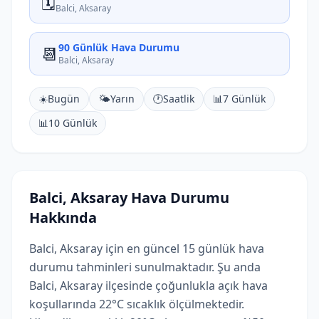
🗓️
Balci, Aksaray
90 Günlük Hava Durumu
📆
Balci, Aksaray
☀️
Bugün
🌤️
Yarın
🕐
Saatlik
📊
7 Günlük
📊
10 Günlük
Balci, Aksaray Hava Durumu
Hakkında
Balci, Aksaray için en güncel 15 günlük hava
durumu tahminleri sunulmaktadır. Şu anda
Balci, Aksaray ilçesinde çoğunlukla açık hava
koşullarında 22°C sıcaklık ölçülmektedir.