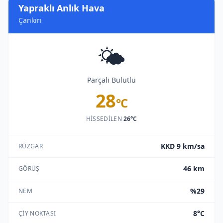
Yapraklı Anlık Hava
Çankırı
🌤️
Parçalı Bulutlu
28
°C
HISSEDILEN
26°C
KKD 9 km/sa
RÜZGAR
46 km
GÖRÜŞ
%29
NEM
8°C
ÇIY NOKTASI