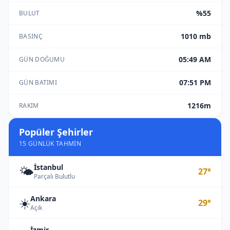
%55
BULUT
1010 mb
BASINÇ
05:49 AM
GÜN DOĞUMU
07:51 PM
GÜN BATIMI
1216m
RAKIM
Popüler Şehirler
15 GÜNLÜK TAHMIN
İstanbul
🌤️
27°
Parçalı Bulutlu
Ankara
☀️
29°
Açık
İzmir