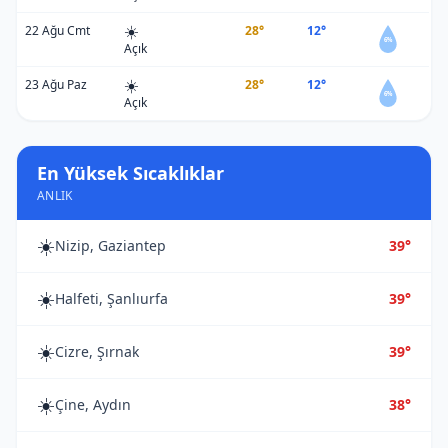
☀️
22 Ağu Cmt
28°
12°
6%
Açık
☀️
23 Ağu Paz
28°
12°
6%
Açık
En Yüksek Sıcaklıklar
ANLIK
☀️
Nizip, Gaziantep
39°
☀️
Halfeti, Şanlıurfa
39°
☀️
Cizre, Şırnak
39°
☀️
Çine, Aydın
38°