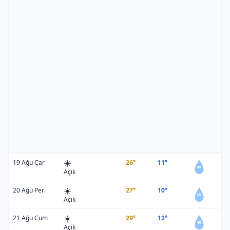
☀️
19 Ağu Çar
26°
11°
4%
Açık
☀️
20 Ağu Per
27°
10°
6%
Açık
☀️
21 Ağu Cum
29°
12°
4%
Açık