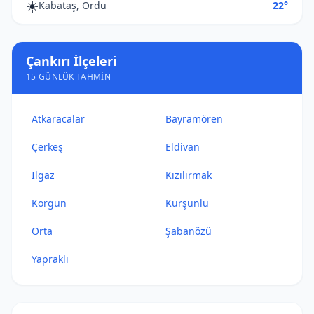
☀️
Kabataş, Ordu
22°
Çankırı İlçeleri
15 GÜNLÜK TAHMIN
Atkaracalar
Bayramören
Çerkeş
Eldivan
Ilgaz
Kızılırmak
Korgun
Kurşunlu
Orta
Şabanözü
Yapraklı