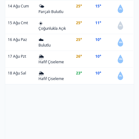
🌤️
14 Ağu Cum
25°
15°
2%
Parçalı Bulutlu
☀️
15 Ağu Cmt
25°
11°
0%
Çoğunlukla Açık
☁️
16 Ağu Paz
25°
10°
10%
Bulutlu
🌦️
17 Ağu Pzt
26°
10°
10%
Hafif Çiseleme
🌦️
18 Ağu Sal
23°
10°
8%
Hafif Çiseleme