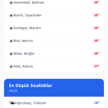
☀️
Hasankeyf, Batman
38°
☀️
Bismil, Diyarbakır
38°
☀️
Kızıltepe, Mardin
38°
☀️
Mut, Mersin
38°
☀️
Milas, Muğla
38°
☀️
Feke, Adana
37°
En Düşük Sıcaklıklar
ANLIK
🌤️
Köprübaşı, Trabzon
14°