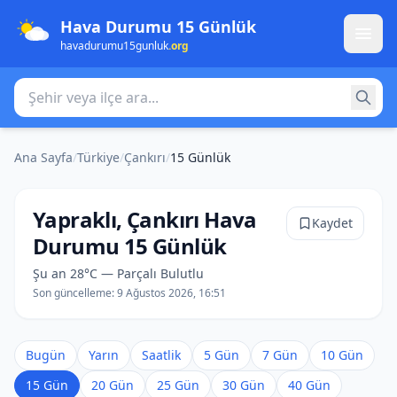
Hava Durumu 15 Günlük
havadurumu15gunluk
.org
Şehir veya ilçe ara
Ana Sayfa
/
Türkiye
/
Çankırı
/
15 Günlük
Yapraklı, Çankırı Hava
Kaydet
Durumu 15 Günlük
Şu an 28°C — Parçalı Bulutlu
Son güncelleme:
9 Ağustos 2026, 16:51
Bugün
Yarın
Saatlik
5 Gün
7 Gün
10 Gün
15 Gün
20 Gün
25 Gün
30 Gün
40 Gün