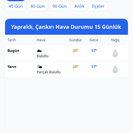
45 Gün
60 Gün
90 Gün
Anlık
İlçeler
Yapraklı, Çankırı Hava Durumu 15 Günlük
Tarih
Hava
Gündüz
Gece
Yağış
☁️
Bugün
28°
17°
0%
Bulutlu
🌤️
Yarın
28°
17°
0%
Parçalı Bulutlu