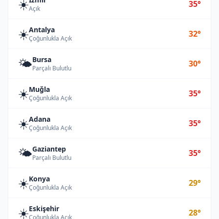
☀️
35°
Açık
Antalya
☀️
32°
Çoğunlukla Açık
Bursa
🌤️
30°
Parçalı Bulutlu
Muğla
☀️
35°
Çoğunlukla Açık
Adana
☀️
35°
Çoğunlukla Açık
Gaziantep
🌤️
35°
Parçalı Bulutlu
Konya
☀️
29°
Çoğunlukla Açık
Eskişehir
☀️
28°
Çoğunlukla Açık