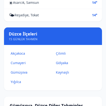
☀️
Asarcık, Samsun
14°
🌤️
Reşadiye, Tokat
14°
Düzce İlçeleri
15 GÜNLÜK TAHMIN
Akçakoca
Çilimli
Cumayeri
Gölyaka
Gümüşova
Kaynaşlı
Yığılca
Gümüşova, Düzce Diğer Tahminler