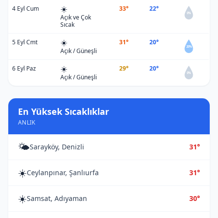
☀️
4 Eyl Cum
33°
22°
0%
Açık ve Çok
Sıcak
☀️
5 Eyl Cmt
31°
20°
20%
Açık / Güneşli
☀️
6 Eyl Paz
29°
20°
0%
Açık / Güneşli
En Yüksek Sıcaklıklar
ANLIK
🌤️
Sarayköy, Denizli
31°
☀️
Ceylanpınar, Şanlıurfa
31°
☀️
Samsat, Adıyaman
30°