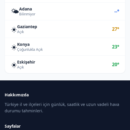
Adana
🌤️
--°
Bilinmiyor
Gaziantep
☀️
27°
Açık
Konya
☀️
23°
Çoğunlukla Açık
Eskişehir
☀️
20°
Açık
Hakkımızda
Türkiye il ve ilçeleri için günlük, saatlik ve uzun vadeli hava
durumu tahminleri.
Sayfalar