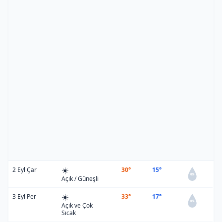
☀️
2 Eyl Çar
30°
15°
0%
Açık / Güneşli
☀️
3 Eyl Per
33°
17°
0%
Açık ve Çok
Sıcak