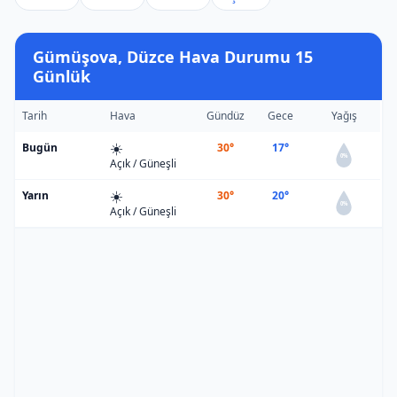
Gümüşova, Düzce Hava Durumu 15
Günlük
Tarih
Hava
Gündüz
Gece
Yağış
☀️
Bugün
30°
17°
0%
Açık / Güneşli
☀️
Yarın
30°
20°
0%
Açık / Güneşli