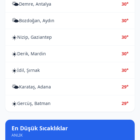
🌤️
Demre, Antalya
30°
🌤️
Bozdoğan, Aydın
30°
☀️
Nizip, Gaziantep
30°
☀️
Derik, Mardin
30°
☀️
İdil, Şırnak
30°
🌤️
Karataş, Adana
29°
☀️
Gercüş, Batman
29°
En Düşük Sıcaklıklar
ANLIK