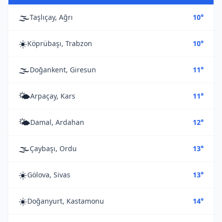
🌫️
Taşlıçay, Ağrı
10°
☀️
Köprübaşı, Trabzon
10°
🌫️
Doğankent, Giresun
11°
🌤️
Arpaçay, Kars
11°
🌤️
Damal, Ardahan
12°
🌫️
Çaybaşı, Ordu
13°
☀️
Gölova, Sivas
13°
☀️
Doğanyurt, Kastamonu
14°