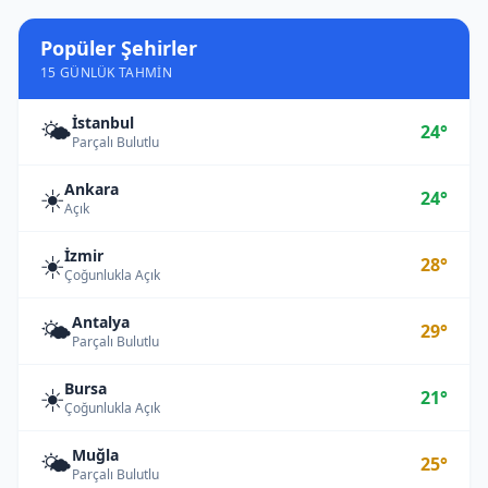
Popüler Şehirler
15 GÜNLÜK TAHMIN
İstanbul
🌤️
24°
Parçalı Bulutlu
Ankara
☀️
24°
Açık
İzmir
☀️
28°
Çoğunlukla Açık
Antalya
🌤️
29°
Parçalı Bulutlu
Bursa
☀️
21°
Çoğunlukla Açık
Muğla
🌤️
25°
Parçalı Bulutlu