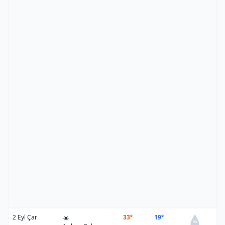
☀️
2 Eyl Çar
33°
19°
0%