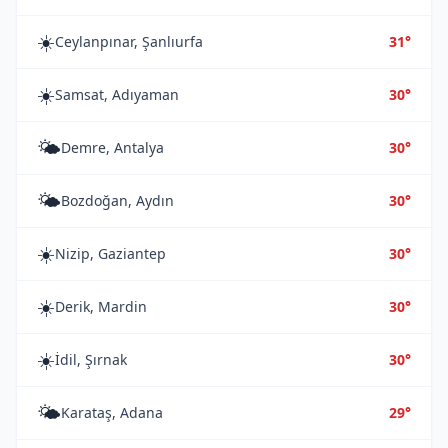
☀️
Ceylanpınar, Şanlıurfa
31°
☀️
Samsat, Adıyaman
30°
🌤️
Demre, Antalya
30°
🌤️
Bozdoğan, Aydın
30°
☀️
Nizip, Gaziantep
30°
☀️
Derik, Mardin
30°
☀️
İdil, Şırnak
30°
🌤️
Karataş, Adana
29°