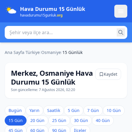
Hava Durumu 15 Günlük
havadurumu15gunluk
.org
Şehir veya ilçe ara
Ana Sayfa
/
Türkiye
/
Osmaniye
/
15 Günlük
Merkez, Osmaniye Hava
Kaydet
Durumu 15 Günlük
Son güncelleme:
7 Ağustos 2026, 02:20
Bugün
Yarın
Saatlik
5 Gün
7 Gün
10 Gün
15 Gün
20 Gün
25 Gün
30 Gün
40 Gün
45 Gün
60 Gün
90 Gün
İlçeler