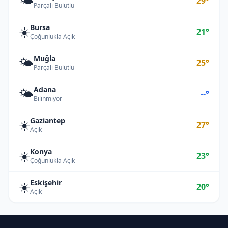
🌤️
29°
Parçalı Bulutlu
Bursa
☀️
21°
Çoğunlukla Açık
Muğla
🌤️
25°
Parçalı Bulutlu
Adana
🌤️
--°
Bilinmiyor
Gaziantep
☀️
27°
Açık
Konya
☀️
23°
Çoğunlukla Açık
Eskişehir
☀️
20°
Açık