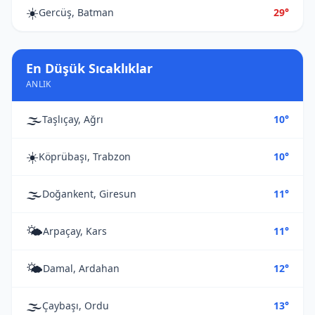
☀️
Gercüş, Batman
29°
En Düşük Sıcaklıklar
ANLIK
🌫️
Taşlıçay, Ağrı
10°
☀️
Köprübaşı, Trabzon
10°
🌫️
Doğankent, Giresun
11°
🌤️
Arpaçay, Kars
11°
🌤️
Damal, Ardahan
12°
🌫️
Çaybaşı, Ordu
13°