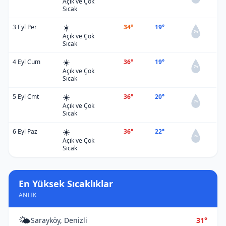
Açık ve Çok
Sıcak
☀️
3 Eyl Per
34°
19°
0%
Açık ve Çok
Sıcak
☀️
4 Eyl Cum
36°
19°
0%
Açık ve Çok
Sıcak
☀️
5 Eyl Cmt
36°
20°
0%
Açık ve Çok
Sıcak
☀️
6 Eyl Paz
36°
22°
0%
Açık ve Çok
Sıcak
En Yüksek Sıcaklıklar
ANLIK
🌤️
Sarayköy, Denizli
31°