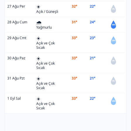
☀️
27 Ağu Per
32°
22°
0%
Açık / Güneşli
🌧️
28 Ağu Cum
31°
24°
40%
Yağmurlu
☀️
29 Ağu Cmt
33°
23°
20%
Açık ve Çok
Sıcak
☀️
30 Ağu Paz
33°
21°
0%
Açık ve Çok
Sıcak
☀️
31 Ağu Pzt
33°
21°
0%
Açık ve Çok
Sıcak
☀️
1 Eyl Sal
33°
22°
20%
Açık ve Çok
Sıcak