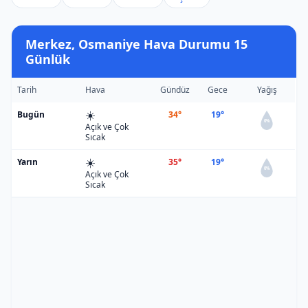
Merkez, Osmaniye Hava Durumu 15
Günlük
Tarih
Hava
Gündüz
Gece
Yağış
☀️
Bugün
34°
19°
0%
Açık ve Çok
Sıcak
☀️
Yarın
35°
19°
0%
Açık ve Çok
Sıcak