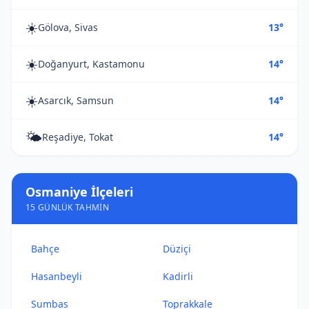
☀️
Gölova, Sivas
13°
☀️
Doğanyurt, Kastamonu
14°
☀️
Asarcık, Samsun
14°
🌤️
Reşadiye, Tokat
14°
Osmaniye İlçeleri
15 GÜNLÜK TAHMIN
Bahçe
Düziçi
Hasanbeyli
Kadirli
Sumbas
Toprakkale