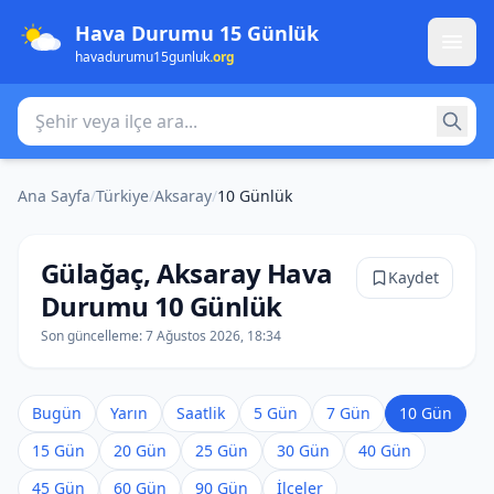
Hava Durumu 15 Günlük
havadurumu15gunluk
.org
Şehir veya ilçe ara
Ana Sayfa
/
Türkiye
/
Aksaray
/
10 Günlük
Gülağaç, Aksaray Hava
Kaydet
Durumu 10 Günlük
Son güncelleme:
7 Ağustos 2026, 18:34
Bugün
Yarın
Saatlik
5 Gün
7 Gün
10 Gün
15 Gün
20 Gün
25 Gün
30 Gün
40 Gün
45 Gün
60 Gün
90 Gün
İlçeler