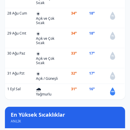
Sıcak
☀️
28 Ağu Cum
34°
18°
0%
Açık ve Çok
Sıcak
☀️
29 Ağu Cmt
34°
18°
0%
Açık ve Çok
Sıcak
☀️
30 Ağu Paz
33°
17°
0%
Açık ve Çok
Sıcak
☀️
31 Ağu Pzt
32°
17°
0%
Açık / Güneşli
🌧️
1 Eyl Sal
31°
16°
40%
Yağmurlu
En Yüksek Sıcaklıklar
ANLIK