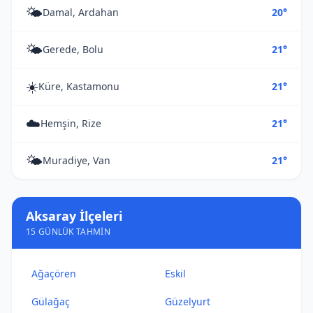
🌤️
Damal, Ardahan
20°
🌤️
Gerede, Bolu
21°
☀️
Küre, Kastamonu
21°
☁️
Hemşin, Rize
21°
🌤️
Muradiye, Van
21°
Aksaray İlçeleri
15 GÜNLÜK TAHMIN
Ağaçören
Eskil
Gülağaç
Güzelyurt