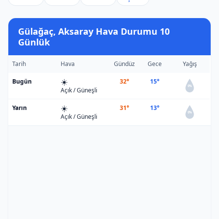
Gülağaç, Aksaray Hava Durumu 10
Günlük
Tarih
Hava
Gündüz
Gece
Yağış
☀️
Bugün
32°
15°
0%
Açık / Güneşli
☀️
Yarın
31°
13°
0%
Açık / Güneşli