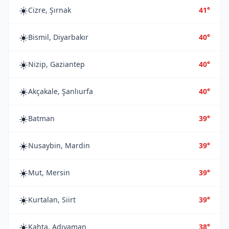
☀️
Cizre, Şırnak
41°
☀️
Bismil, Diyarbakır
40°
☀️
Nizip, Gaziantep
40°
☀️
Akçakale, Şanlıurfa
40°
☀️
Batman
39°
☀️
Nusaybin, Mardin
39°
☀️
Mut, Mersin
39°
☀️
Kurtalan, Siirt
39°
☀️
Kahta, Adıyaman
38°