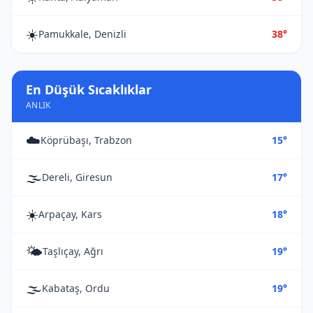
☀️
Pamukkale, Denizli
38°
En Düşük Sıcaklıklar
ANLIK
☁️
Köprübaşı, Trabzon
15°
🌫️
Dereli, Giresun
17°
☀️
Arpaçay, Kars
18°
🌤️
Taşlıçay, Ağrı
19°
🌫️
Kabataş, Ordu
19°