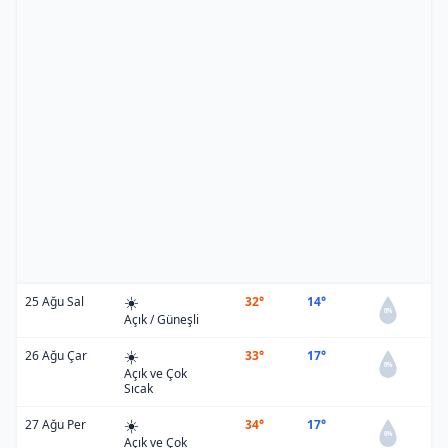
☀️
25 Ağu Sal
32°
14°
0%
Açık / Güneşli
☀️
26 Ağu Çar
33°
17°
0%
Açık ve Çok
Sıcak
☀️
27 Ağu Per
34°
17°
0%
Açık ve Çok