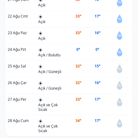
1%
Açık
☀️
22 Ağu Cmt
33°
17°
4%
Açık
☀️
23 Ağu Paz
33°
16°
10%
Açık
☀️
24 Ağu Pzt
0°
0°
6%
Açık / Bulutlu
☀️
25 Ağu Sal
32°
15°
0%
Açık / Güneşli
☀️
26 Ağu Çar
32°
16°
0%
Açık / Güneşli
☀️
27 Ağu Per
33°
17°
0%
Açık ve Çok
Sıcak
☀️
28 Ağu Cum
34°
17°
0%
Açık ve Çok
Sıcak