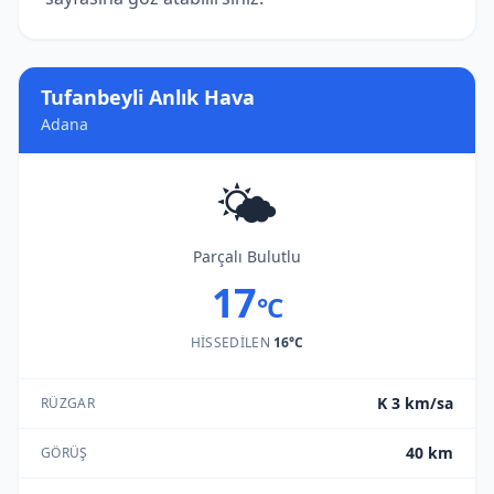
Tufanbeyli Anlık Hava
Adana
🌤️
Parçalı Bulutlu
17
°C
HISSEDILEN
16°C
K 3 km/sa
RÜZGAR
40 km
GÖRÜŞ