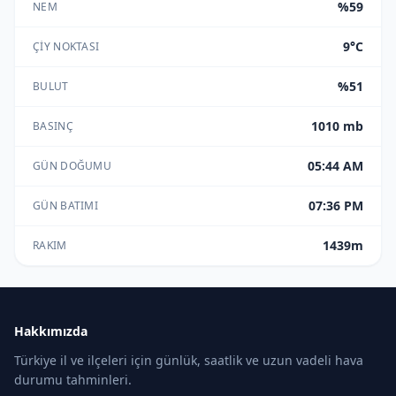
%59
NEM
9°C
ÇIY NOKTASI
%51
BULUT
1010 mb
BASINÇ
05:44 AM
GÜN DOĞUMU
07:36 PM
GÜN BATIMI
1439m
RAKIM
Hakkımızda
Türkiye il ve ilçeleri için günlük, saatlik ve uzun vadeli hava
durumu tahminleri.