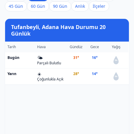
45 Gün
60 Gün
90 Gün
Anlık
İlçeler
Tufanbeyli, Adana Hava Durumu 20
Günlük
Tarih
Hava
Gündüz
Gece
Yağış
🌤️
Bugün
31°
16°
0%
Parçalı Bulutlu
☀️
Yarın
28°
14°
0%
Çoğunlukla Açık