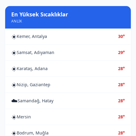
En Yüksek Sıcaklıklar
ANLIK
☀️
Kemer, Antalya
30°
☀️
Samsat, Adıyaman
29°
☀️
Karataş, Adana
28°
☀️
Nizip, Gaziantep
28°
☁️
Samandağ, Hatay
28°
☀️
Mersin
28°
☀️
Bodrum, Muğla
28°