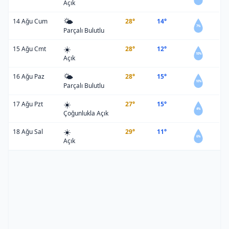
Açık
🌤️
14 Ağu Cum
28°
14°
7%
Parçalı Bulutlu
☀️
15 Ağu Cmt
28°
12°
10%
Açık
🌤️
16 Ağu Paz
28°
15°
10%
Parçalı Bulutlu
☀️
17 Ağu Pzt
27°
15°
4%
Çoğunlukla Açık
☀️
18 Ağu Sal
29°
11°
6%
Açık