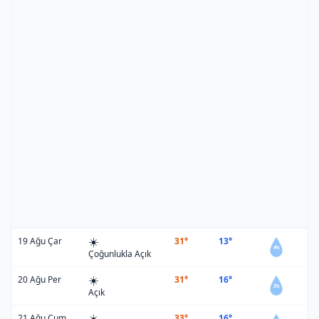
☀️
19 Ağu Çar
31°
13°
4%
Çoğunlukla Açık
☀️
20 Ağu Per
31°
16°
2%
Açık
☀️
21 Ağu Cum
33°
16°