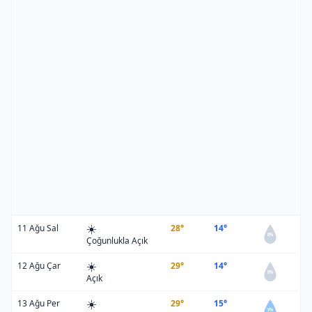
☀️
11 Ağu Sal
28°
14°
0%
Çoğunlukla Açık
☀️
12 Ağu Çar
29°
14°
0%
Açık
☀️
13 Ağu Per
29°
15°
5%