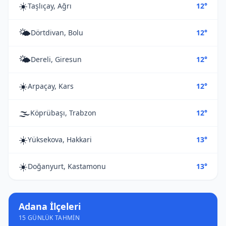
☀️
Taşlıçay, Ağrı
12°
🌤️
Dörtdivan, Bolu
12°
🌤️
Dereli, Giresun
12°
☀️
Arpaçay, Kars
12°
🌫️
Köprübaşı, Trabzon
12°
☀️
Yüksekova, Hakkari
13°
☀️
Doğanyurt, Kastamonu
13°
Adana İlçeleri
15 GÜNLÜK TAHMIN