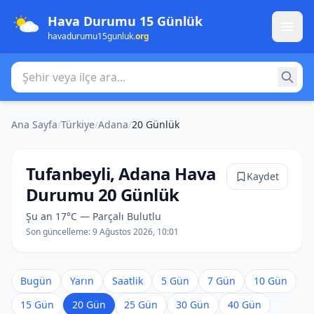
Hava Durumu 15 Günlük
havadurumu15gunluk
.org
Şehir veya ilçe ara
Ana Sayfa
/
Türkiye
/
Adana
/
20 Günlük
Tufanbeyli, Adana Hava
Kaydet
Durumu 20 Günlük
Şu an 17°C — Parçalı Bulutlu
Son güncelleme:
9 Ağustos 2026, 10:01
Bugün
Yarın
Saatlik
5 Gün
7 Gün
10 Gün
15 Gün
20 Gün
25 Gün
30 Gün
40 Gün