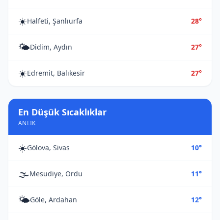
☀️
Halfeti, Şanlıurfa
28°
🌤️
Didim, Aydın
27°
☀️
Edremit, Balıkesir
27°
En Düşük Sıcaklıklar
ANLIK
☀️
Gölova, Sivas
10°
🌫️
Mesudiye, Ordu
11°
🌤️
Göle, Ardahan
12°