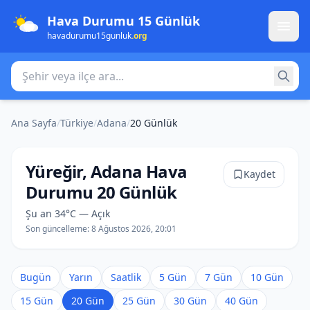
Hava Durumu 15 Günlük
havadurumu15gunluk
.org
Şehir veya ilçe ara
Ana Sayfa
/
Türkiye
/
Adana
/
20 Günlük
Yüreğir, Adana Hava
Kaydet
Durumu 20 Günlük
Şu an 34°C — Açık
Son güncelleme:
8 Ağustos 2026, 20:01
Bugün
Yarın
Saatlik
5 Gün
7 Gün
10 Gün
15 Gün
20 Gün
25 Gün
30 Gün
40 Gün