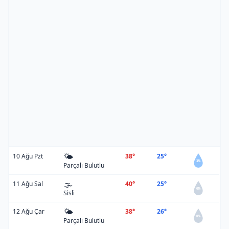
🌤️
10 Ağu Pzt
38°
25°
3%
Parçalı Bulutlu
🌫️
11 Ağu Sal
40°
25°
0%
Sisli
🌤️
12 Ağu Çar
38°
26°
0%
Parçalı Bulutlu