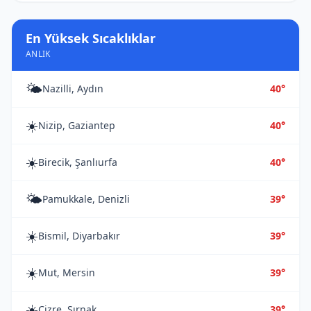
En Yüksek Sıcaklıklar
ANLIK
🌤️
Nazilli, Aydın
40°
☀️
Nizip, Gaziantep
40°
☀️
Birecik, Şanlıurfa
40°
🌤️
Pamukkale, Denizli
39°
☀️
Bismil, Diyarbakır
39°
☀️
Mut, Mersin
39°
☀️
Cizre, Şırnak
39°