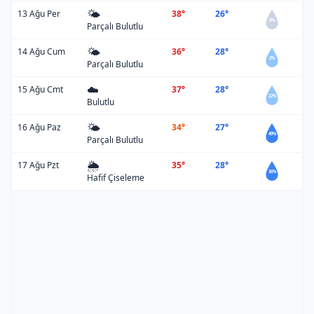
🌤️
13 Ağu Per
38°
26°
0%
Parçalı Bulutlu
🌤️
14 Ağu Cum
36°
28°
2%
Parçalı Bulutlu
☁️
15 Ağu Cmt
37°
28°
22%
Bulutlu
🌤️
16 Ağu Paz
34°
27°
49%
Parçalı Bulutlu
🌦️
17 Ağu Pzt
35°
28°
36%
Hafif Çiseleme