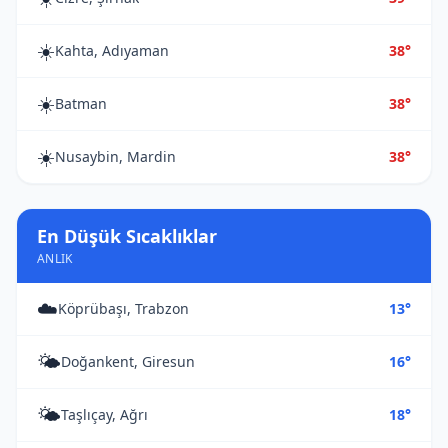
☀️
Kahta, Adıyaman
38°
☀️
Batman
38°
☀️
Nusaybin, Mardin
38°
En Düşük Sıcaklıklar
ANLIK
☁️
Köprübaşı, Trabzon
13°
🌤️
Doğankent, Giresun
16°
🌤️
Taşlıçay, Ağrı
18°