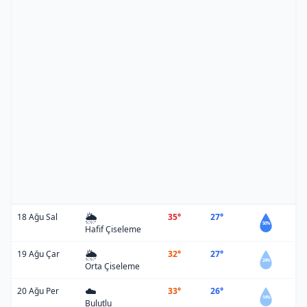
🌦️
18 Ağu Sal
35°
27°
50%
Hafif Çiseleme
🌦️
19 Ağu Çar
32°
27°
24%
Orta Çiseleme
☁️
20 Ağu Per
33°
26°
14%
Bulutlu