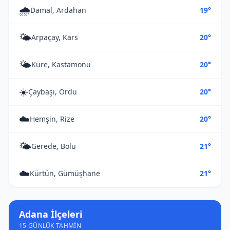
🌧️
Damal, Ardahan
19°
🌤️
Arpaçay, Kars
20°
🌤️
Küre, Kastamonu
20°
☀️
Çaybaşı, Ordu
20°
☁️
Hemşin, Rize
20°
🌤️
Gerede, Bolu
21°
☁️
Kürtün, Gümüşhane
21°
Adana İlçeleri
15 GÜNLÜK TAHMIN