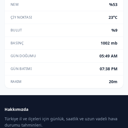
%53
NEM
23°C
ÇIY NOKTASI
%9
BULUT
1002 mb
BASINÇ
05:49 AM
GÜN DOĞUMU
07:38 PM
GÜN BATIMI
20m
RAKIM
Hakkımızda
Türkiye il ve ilçeleri için günlük, saatlik ve uzun vadeli hava
durumu tahminleri.