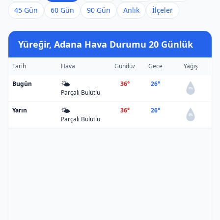
45 Gün
60 Gün
90 Gün
Anlık
İlçeler
Yüreğir, Adana Hava Durumu 20 Günlük
Tarih
Hava
Gündüz
Gece
Yağış
🌤️
Bugün
36°
26°
0%
Parçalı Bulutlu
🌤️
Yarın
36°
26°
0%
Parçalı Bulutlu