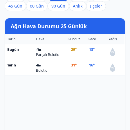
45 Gün
60 Gün
90 Gün
Anlık
İlçeler
Ağrı Hava Durumu 25 Günlük
Tarih
Hava
Gündüz
Gece
Yağış
🌤️
Bugün
29°
18°
0%
Parçalı Bulutlu
☁️
Yarın
31°
16°
0%
Bulutlu