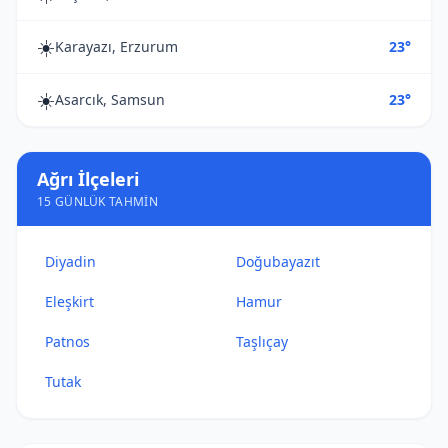
☀️
Karayazı, Erzurum
23°
☀️
Asarcık, Samsun
23°
Ağrı İlçeleri
15 GÜNLÜK TAHMIN
Diyadin
Doğubayazıt
Eleşkirt
Hamur
Patnos
Taşlıçay
Tutak