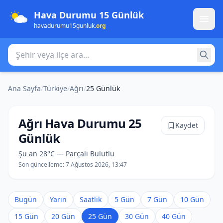
Hava Durumu 15 Günlük
havadurumu15gunluk
.org
Şehir veya ilçe ara
Ana Sayfa
/
Türkiye
/
Ağrı
/
25 Günlük
Ağrı Hava Durumu 25
Kaydet
Günlük
Şu an 28°C — Parçalı Bulutlu
Son güncelleme:
7 Ağustos 2026, 13:47
Bugün
Yarın
Saatlik
5 Gün
7 Gün
10 Gün
15 Gün
20 Gün
25 Gün
30 Gün
40 Gün