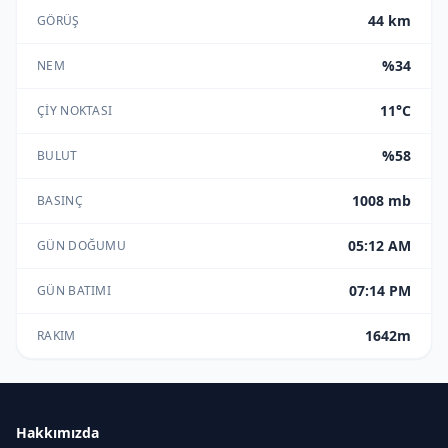
44 km
GÖRÜŞ
%34
NEM
11°C
ÇIY NOKTASI
%58
BULUT
1008 mb
BASINÇ
05:12 AM
GÜN DOĞUMU
07:14 PM
GÜN BATIMI
1642m
RAKIM
Hakkımızda