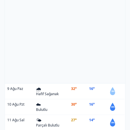
🌧️
9 Ağu Paz
32°
16°
18%
Hafif Sağanak
☁️
10 Ağu Pzt
30°
16°
50%
Bulutlu
🌤️
11 Ağu Sal
27°
14°
30%
Parçalı Bulutlu