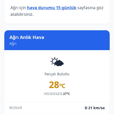
Ağrı için
hava durumu 15 günlük
sayfasına göz
atabilirsiniz.
Ağrı Anlık Hava
Ağrı
🌤️
Parçalı Bulutlu
28
°C
HISSEDILEN
27°C
D 21 km/sa
RÜZGAR