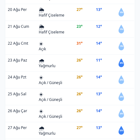
🌦️
20 Ağu Per
27°
13°
10%
Hafif Çiseleme
🌦️
21 Ağu Cum
23°
12°
10%
Hafif Çiseleme
☀️
22 Ağu Cmt
31°
14°
13%
Açık
🌧️
23 Ağu Paz
26°
11°
40%
Yağmurlu
☀️
24 Ağu Pzt
26°
14°
20%
Açık / Güneşli
☀️
25 Ağu Sal
26°
13°
20%
Açık / Güneşli
☀️
26 Ağu Çar
26°
14°
20%
Açık / Güneşli
🌧️
27 Ağu Per
27°
13°
55%
Yağmurlu