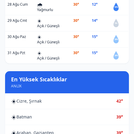
🌧️
28 Ağu Cum
30°
12°
55%
Yağmurlu
☀️
29 Ağu Cmt
30°
14°
0%
Açık / Güneşli
☀️
30 Ağu Paz
30°
15°
20%
Açık / Güneşli
☀️
31 Ağu Pzt
30°
15°
20%
Açık / Güneşli
En Yüksek Sıcaklıklar
ANLIK
☀️
Cizre, Şırnak
42°
☀️
Batman
39°
☀️
Araban, Gaziantep
39°