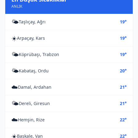
ANLIK
🌤️
Taşlıçay, Ağrı
19°
☀️
Arpaçay, Kars
19°
🌤️
Köprübaşı, Trabzon
19°
🌤️
Kabataş, Ordu
20°
☁️
Damal, Ardahan
21°
🌤️
Dereli, Giresun
21°
☁️
Hemşin, Rize
22°
☀️
Başkale, Van
22°