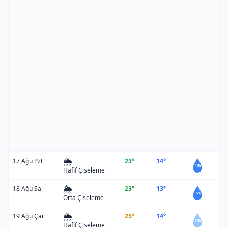
🌦️
17 Ağu Pzt
23°
14°
41%
Hafif Çiseleme
🌦️
18 Ağu Sal
23°
13°
35%
Orta Çiseleme
🌦️
19 Ağu Çar
25°
14°
21%
Hafif Çiseleme