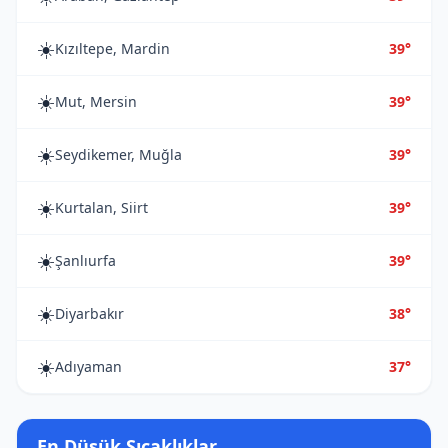
☀️
Kızıltepe, Mardin
39°
☀️
Mut, Mersin
39°
☀️
Seydikemer, Muğla
39°
☀️
Kurtalan, Siirt
39°
☀️
Şanlıurfa
39°
☀️
Diyarbakır
38°
☀️
Adıyaman
37°
En Düşük Sıcaklıklar