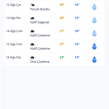
🌤️
12 Ağu Çar
29°
16°
7%
Parçalı Bulutlu
🌧️
13 Ağu Per
29°
15°
7%
Hafif Sağanak
🌦️
14 Ağu Cum
27°
16°
29%
Hafif Çiseleme
🌦️
15 Ağu Cmt
27°
16°
41%
Hafif Çiseleme
🌦️
16 Ağu Paz
23°
14°
51%
Orta Çiseleme