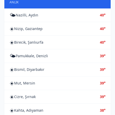
ANLIK
🌤️
Nazilli, Aydın
40°
☀️
Nizip, Gaziantep
40°
☀️
Birecik, Şanlıurfa
40°
🌤️
Pamukkale, Denizli
39°
☀️
Bismil, Diyarbakır
39°
☀️
Mut, Mersin
39°
☀️
Cizre, Şırnak
39°
☀️
Kahta, Adıyaman
38°