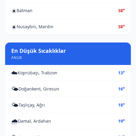
☀️
Batman
38°
☀️
Nusaybin, Mardin
38°
En Düşük Sıcaklıklar
ANLIK
☁️
Köprübaşı, Trabzon
13°
🌤️
Doğankent, Giresun
16°
🌤️
Taşlıçay, Ağrı
18°
🌧️
Damal, Ardahan
19°