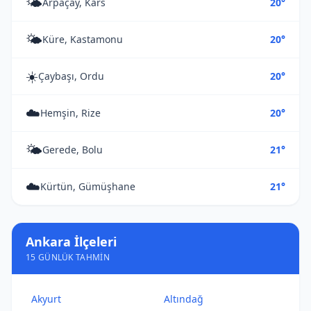
🌤️
Arpaçay, Kars
20°
🌤️
Küre, Kastamonu
20°
☀️
Çaybaşı, Ordu
20°
☁️
Hemşin, Rize
20°
🌤️
Gerede, Bolu
21°
☁️
Kürtün, Gümüşhane
21°
Ankara İlçeleri
15 GÜNLÜK TAHMIN
Akyurt
Altındağ