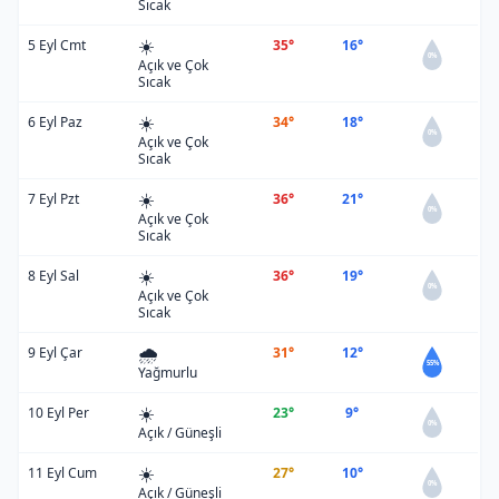
Sıcak
☀️
5 Eyl Cmt
35°
16°
0%
Açık ve Çok
Sıcak
☀️
6 Eyl Paz
34°
18°
0%
Açık ve Çok
Sıcak
☀️
7 Eyl Pzt
36°
21°
0%
Açık ve Çok
Sıcak
☀️
8 Eyl Sal
36°
19°
0%
Açık ve Çok
Sıcak
🌧️
9 Eyl Çar
31°
12°
55%
Yağmurlu
☀️
10 Eyl Per
23°
9°
0%
Açık / Güneşli
☀️
11 Eyl Cum
27°
10°
0%
Açık / Güneşli