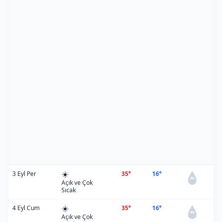
☀️
3 Eyl Per
35°
16°
0%
Açık ve Çok
Sıcak
☀️
4 Eyl Cum
35°
16°
0%
Açık ve Çok