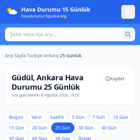
Hava Durumu 15 Günlük
havadurumu15gunluk
.org
Şehir veya ilçe ara
Ana Sayfa
/
Türkiye
/
Ankara
/
25 Günlük
Güdül, Ankara Hava
Kaydet
Durumu 25 Günlük
Son güncelleme:
8 Ağustos 2026, 19:57
Bugün
Yarın
Saatlik
5 Gün
7 Gün
10 Gün
15 Gün
20 Gün
25 Gün
30 Gün
40 Gün
45 Gün
60 Gün
90 Gün
İlçeler