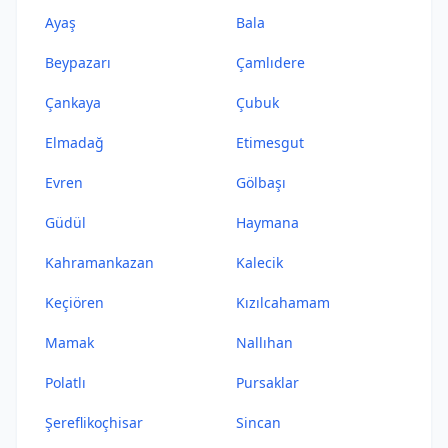
Ayaş
Bala
Beypazarı
Çamlıdere
Çankaya
Çubuk
Elmadağ
Etimesgut
Evren
Gölbaşı
Güdül
Haymana
Kahramankazan
Kalecik
Keçiören
Kızılcahamam
Mamak
Nallıhan
Polatlı
Pursaklar
Şereflikoçhisar
Sincan