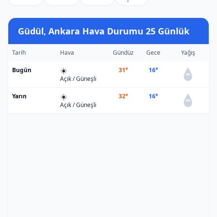
Güdül, Ankara Hava Durumu 25 Günlük
Tarih
Hava
Gündüz
Gece
Yağış
☀️
Bugün
31°
16°
0%
Açık / Güneşli
☀️
Yarın
32°
16°
0%
Açık / Güneşli