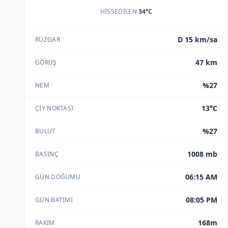
HISSEDILEN
34°C
D 15 km/sa
RÜZGAR
47 km
GÖRÜŞ
%27
NEM
13°C
ÇIY NOKTASI
%27
BULUT
1008 mb
BASINÇ
06:15 AM
GÜN DOĞUMU
08:05 PM
GÜN BATIMI
168m
RAKIM