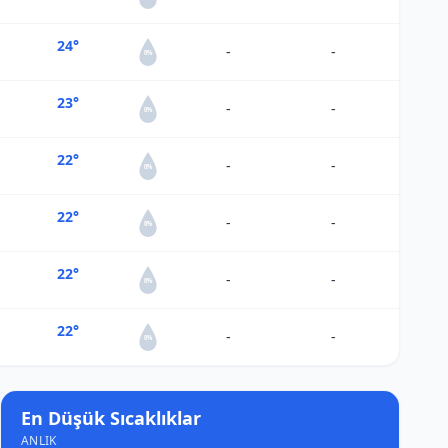
24°
-
-
0%
23°
-
-
0%
22°
-
-
0%
22°
-
-
0%
22°
-
-
0%
22°
-
-
0%
En Düşük Sıcaklıklar
ANLIK