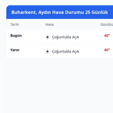
Buharkent, Aydın Hava Durumu 25 Günlük
Tarih
Hava
Gündü
Bugün
40°
☀️
Çoğunlukla Açık
Yarın
40°
☀️
Çoğunlukla Açık