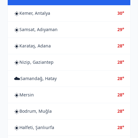
☀️
Kemer, Antalya
30°
☀️
Samsat, Adıyaman
29°
☀️
Karataş, Adana
28°
☀️
Nizip, Gaziantep
28°
☁️
Samandağ, Hatay
28°
☀️
Mersin
28°
☀️
Bodrum, Muğla
28°
☀️
Halfeti, Şanlıurfa
28°