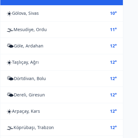
☀️
Gölova, Sivas
10°
🌫️
Mesudiye, Ordu
11°
🌤️
Göle, Ardahan
12°
☀️
Taşlıçay, Ağrı
12°
🌤️
Dörtdivan, Bolu
12°
🌤️
Dereli, Giresun
12°
☀️
Arpaçay, Kars
12°
🌫️
Köprübaşı, Trabzon
12°