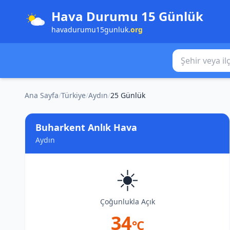
Hava Durumu 15 Günlük
havadurumu15gunluk
.org
Şehir veya ilçe
Ana Sayfa
/
Türkiye
/
Aydın
/
25 Günlük
Buharkent Anlık Hava
Aydın
☀️
Çoğunlukla Açık
34
°C