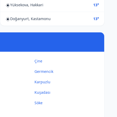
☀️
Yüksekova, Hakkari
13°
☀️
Doğanyurt, Kastamonu
13°
Çine
Germencik
Karpuzlu
Kuşadası
Söke