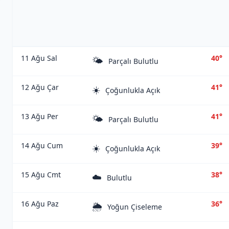
11 Ağu Sal
40°
🌤️
Parçalı Bulutlu
12 Ağu Çar
41°
☀️
Çoğunlukla Açık
13 Ağu Per
41°
🌤️
Parçalı Bulutlu
14 Ağu Cum
39°
☀️
Çoğunlukla Açık
15 Ağu Cmt
38°
☁️
Bulutlu
16 Ağu Paz
36°
🌦️
Yoğun Çiseleme