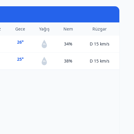
z
Gece
Yağış
Nem
Rüzgar
26°
34%
D 15
km/s
0%
25°
38%
D 15
km/s
0%