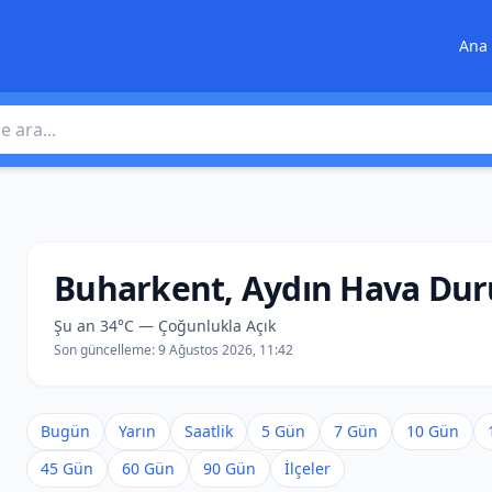
Ana 
 ara
Buharkent, Aydın Hava Du
Şu an 34°C — Çoğunlukla Açık
Son güncelleme:
9 Ağustos 2026, 11:42
Bugün
Yarın
Saatlik
5 Gün
7 Gün
10 Gün
45 Gün
60 Gün
90 Gün
İlçeler