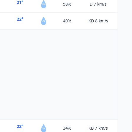
21°
58%
D 7
km/s
13%
22°
40%
KD 8
km/s
4%
22°
34%
KB 7
km/s
2%