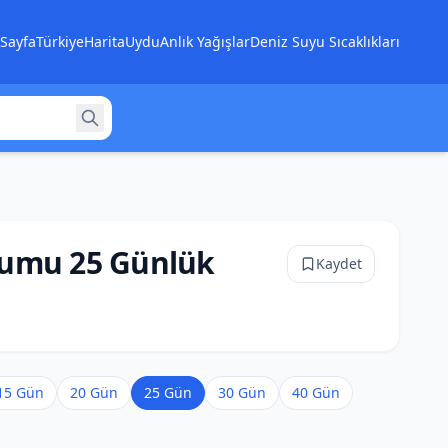
Sayfa
Türkiye
Harita
Uydu
Anlık Yağışlar
Deniz Suyu Sıcaklıkları
rumu 25 Günlük
Kaydet
15 Gün
20 Gün
25 Gün
30 Gün
40 Gün