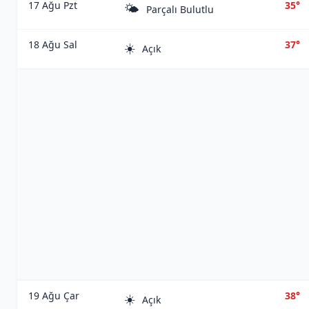
17 Ağu Pzt
35°
🌤️
Parçalı Bulutlu
18 Ağu Sal
37°
☀️
Açık
19 Ağu Çar
38°
☀️
Açık