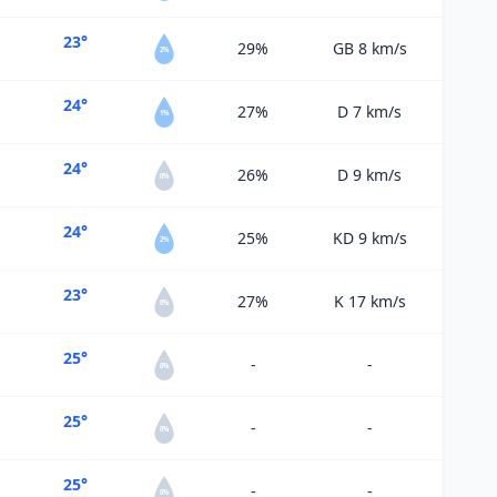
23°
29%
GB 8
km/s
2%
24°
27%
D 7
km/s
1%
24°
26%
D 9
km/s
0%
24°
25%
KD 9
km/s
2%
23°
27%
K 17
km/s
0%
25°
-
-
0%
25°
-
-
0%
25°
-
-
0%