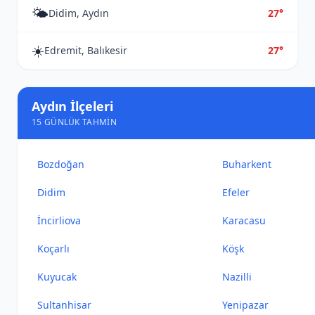
🌤️
Didim, Aydın
27°
☀️
Edremit, Balıkesir
27°
Aydın İlçeleri
15 GÜNLÜK TAHMIN
Bozdoğan
Buharkent
Didim
Efeler
İncirliova
Karacasu
Koçarlı
Köşk
Kuyucak
Nazilli
Sultanhisar
Yenipazar