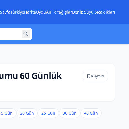
Sayfa
Türkiye
Harita
Uydu
Anlık Yağışlar
Deniz Suyu Sıcaklıkları
rumu 60 Günlük
Kaydet
15 Gün
20 Gün
25 Gün
30 Gün
40 Gün