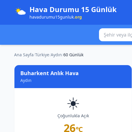
Hava Durumu 15 Günlük
havadurumu15gunluk
.org
Şehir veya ilçe
Ana Sayfa
/
Türkiye
/
Aydın
/
60 Günlük
Buharkent Anlık Hava
Aydın
☀️
Çoğunlukla Açık
26
°C