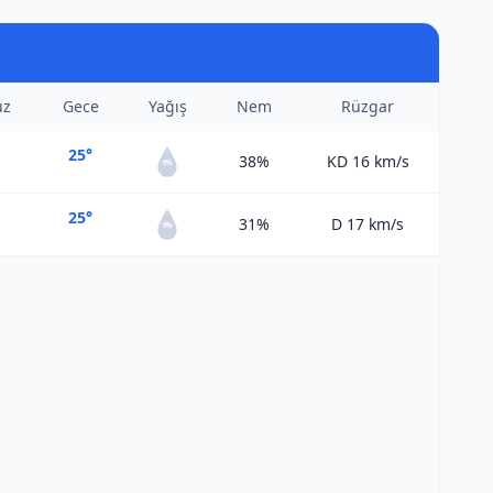
üz
Gece
Yağış
Nem
Rüzgar
25°
38%
KD 16
km/s
0%
25°
31%
D 17
km/s
0%