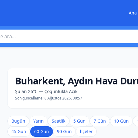
Ana 
 ara
Buharkent, Aydın Hava Du
Şu an 26°C — Çoğunlukla Açık
Son güncelleme:
8 Ağustos 2026, 00:57
Bugün
Yarın
Saatlik
5 Gün
7 Gün
10 Gün
45 Gün
60 Gün
90 Gün
İlçeler