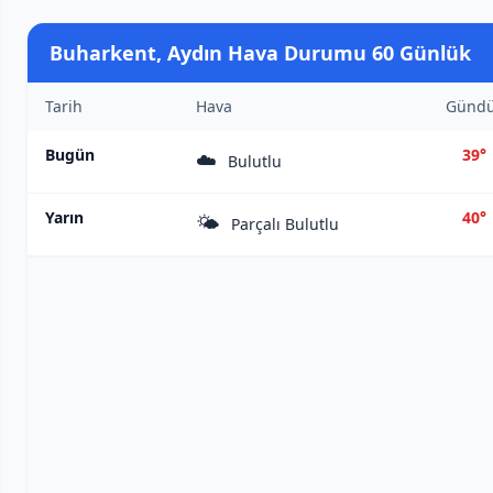
Buharkent, Aydın Hava Durumu 60 Günlük
Tarih
Hava
Günd
Bugün
39°
☁️
Bulutlu
Yarın
40°
🌤️
Parçalı Bulutlu