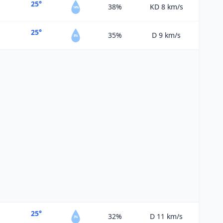
25°
38%
KD 8
km/s
14%
25°
35%
D 9
km/s
8%
25°
32%
D 11
km/s
3%