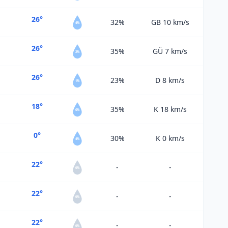
26°
32%
GB 10
km/s
4%
26°
35%
GÜ 7
km/s
2%
26°
23%
D 8
km/s
1%
18°
35%
K 18
km/s
6%
0°
30%
K 0
km/s
4%
22°
-
-
0%
22°
-
-
0%
22°
-
-
0%