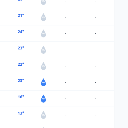
-
-
0%
21°
-
-
0%
24°
-
-
0%
23°
-
-
0%
22°
-
-
0%
23°
-
-
55%
16°
-
-
40%
13°
-
-
0%