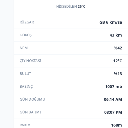
HISSEDILEN
26°C
GB 6 km/sa
RÜZGAR
43 km
GÖRÜŞ
%42
NEM
12°C
ÇIY NOKTASI
%13
BULUT
1007 mb
BASINÇ
06:14 AM
GÜN DOĞUMU
08:07 PM
GÜN BATIMI
168m
RAKIM