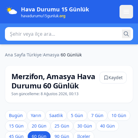
Hava Durumu 15 Günlük
havadurumu15gunluk
.org
Şehir veya ilçe ara
Ana Sayfa
/
Türkiye
/
Amasya
/
60 Günlük
Merzifon, Amasya Hava
Kaydet
Durumu 60 Günlük
Son güncelleme:
8 Ağustos 2026, 00:13
Bugün
Yarın
Saatlik
5 Gün
7 Gün
10 Gün
15 Gün
20 Gün
25 Gün
30 Gün
40 Gün
45 Gün
60 Gün
90 Gün
İlçeler