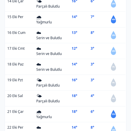
🌤️
14 Eki Çar
16°
6°
20%
Parçalı Bulutlu
🌧️
15 Eki Per
14°
7°
40%
Yağmurlu
☁️
16 Eki Cum
13°
8°
20%
Serin ve Bulutlu
☁️
17 Eki Cmt
12°
3°
20%
Serin ve Bulutlu
☁️
18 Eki Paz
14°
3°
0%
Serin ve Bulutlu
🌤️
19 Eki Pzt
16°
3°
0%
Parçalı Bulutlu
🌤️
20 Eki Sal
18°
4°
0%
Parçalı Bulutlu
🌧️
21 Eki Çar
18°
6°
55%
Yağmurlu
☁️
22 Eki Per
14°
8°
20%