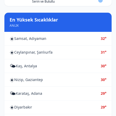
Serin ve Bulutlu
En Yüksek Sıcaklıklar
ANLIK
☀️
Samsat, Adıyaman
32°
☀️
Ceylanpınar, Şanlıurfa
31°
🌤️
Kaş, Antalya
30°
☀️
Nizip, Gaziantep
30°
🌤️
Karataş, Adana
29°
☀️
Diyarbakır
29°