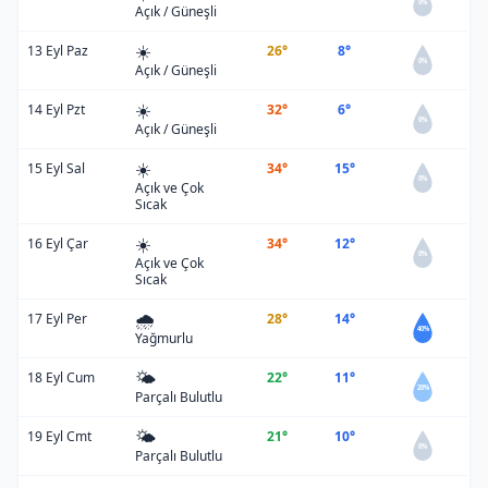
0%
Açık / Güneşli
☀️
13 Eyl Paz
26°
8°
0%
Açık / Güneşli
☀️
14 Eyl Pzt
32°
6°
0%
Açık / Güneşli
☀️
15 Eyl Sal
34°
15°
0%
Açık ve Çok
Sıcak
☀️
16 Eyl Çar
34°
12°
0%
Açık ve Çok
Sıcak
🌧️
17 Eyl Per
28°
14°
40%
Yağmurlu
🌤️
18 Eyl Cum
22°
11°
20%
Parçalı Bulutlu
🌤️
19 Eyl Cmt
21°
10°
0%
Parçalı Bulutlu