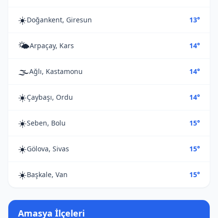
☀️
Doğankent, Giresun
13°
🌤️
Arpaçay, Kars
14°
🌫️
Ağlı, Kastamonu
14°
☀️
Çaybaşı, Ordu
14°
☀️
Seben, Bolu
15°
☀️
Gölova, Sivas
15°
☀️
Başkale, Van
15°
Amasya İlçeleri