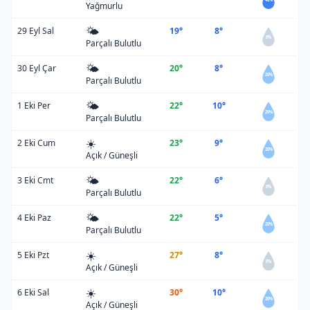
Yağmurlu
🌤️
29 Eyl Sal
19°
8°
0%
Parçalı Bulutlu
🌤️
30 Eyl Çar
20°
8°
20%
Parçalı Bulutlu
🌤️
1 Eki Per
22°
10°
20%
Parçalı Bulutlu
☀️
2 Eki Cum
23°
9°
20%
Açık / Güneşli
🌤️
3 Eki Cmt
22°
6°
0%
Parçalı Bulutlu
🌤️
4 Eki Paz
22°
5°
20%
Parçalı Bulutlu
☀️
5 Eki Pzt
27°
8°
0%
Açık / Güneşli
☀️
6 Eki Sal
30°
10°
20%
Açık / Güneşli