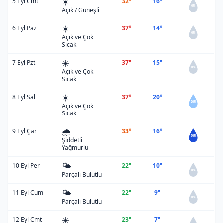
☀️
5 Eyl Cmt
32°
16°
0%
Açık / Güneşli
☀️
6 Eyl Paz
37°
14°
0%
Açık ve Çok
Sıcak
☀️
7 Eyl Pzt
37°
15°
0%
Açık ve Çok
Sıcak
☀️
8 Eyl Sal
37°
20°
20%
Açık ve Çok
Sıcak
🌧️
9 Eyl Çar
33°
16°
70%
Şiddetli
Yağmurlu
🌤️
10 Eyl Per
22°
10°
0%
Parçalı Bulutlu
🌤️
11 Eyl Cum
22°
9°
0%
Parçalı Bulutlu
☀️
12 Eyl Cmt
23°
7°