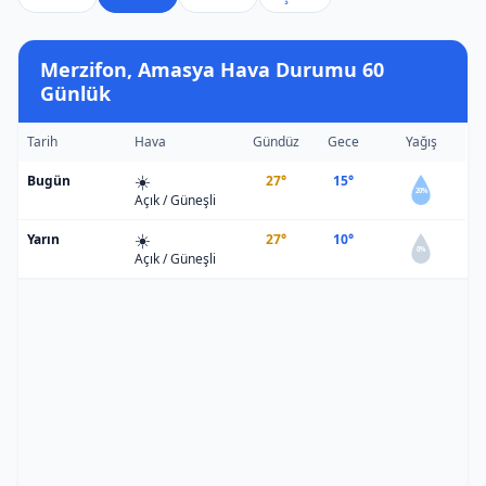
Merzifon, Amasya Hava Durumu 60
Günlük
Tarih
Hava
Gündüz
Gece
Yağış
☀️
Bugün
27°
15°
20%
Açık / Güneşli
☀️
Yarın
27°
10°
0%
Açık / Güneşli