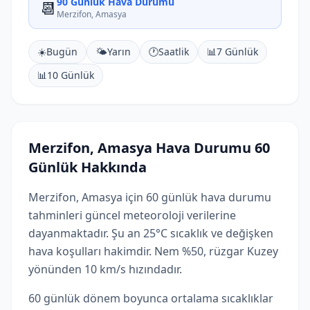
90 Günlük Hava Durumu
📆
Merzifon, Amasya
☀️
Bugün
🌤️
Yarın
🕐
Saatlik
📊
7 Günlük
📊
10 Günlük
Merzifon, Amasya Hava Durumu 60
Günlük Hakkında
Merzifon, Amasya için 60 günlük hava durumu
tahminleri güncel meteoroloji verilerine
dayanmaktadır. Şu an 25°C sıcaklık ve değişken
hava koşulları hakimdir. Nem %50, rüzgar Kuzey
yönünden 10 km/s hızındadır.
60 günlük dönem boyunca ortalama sıcaklıklar