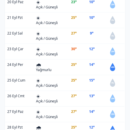
☀️
20 Eyl Paz
23°
10°
20%
Açık / Güneşli
☀️
21 Eyl Pzt
25°
10°
0%
Açık / Güneşli
☀️
22 Eyl Sal
27°
9°
0%
Açık / Güneşli
☀️
23 Eyl Çar
30°
12°
20%
Açık / Güneşli
🌧️
24 Eyl Per
25°
14°
40%
Yağmurlu
☀️
25 Eyl Cum
25°
15°
0%
Açık / Güneşli
☀️
26 Eyl Cmt
27°
13°
20%
Açık / Güneşli
☀️
27 Eyl Paz
27°
14°
20%
Açık / Güneşli
🌧️
28 Eyl Pzt
25°
12°
40%