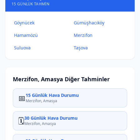
15 GÜNLÜK TAHMIN
Göynücek
Gümüşhacıköy
Hamamözü
Merzifon
Suluova
Taşova
Merzifon, Amasya Diğer Tahminler
15 Günlük Hava Durumu
📅
Merzifon, Amasya
30 Günlük Hava Durumu
🗓️
Merzifon, Amasya