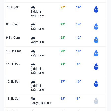
🌧️
7 Eki Çar
27°
14°
85%
Şiddetli
Yağmurlu
🌧️
8 Eki Per
22°
14°
55%
Yağmurlu
🌧️
9 Eki Cum
23°
12°
55%
Yağmurlu
🌧️
10 Eki Cmt
20°
10°
55%
Yağmurlu
🌧️
11 Eki Paz
21°
8°
70%
Şiddetli
Yağmurlu
🌧️
12 Eki Pzt
17°
10°
95%
Şiddetli
Yağmurlu
🌤️
13 Eki Sal
15°
8°
0%
Parçalı Bulutlu