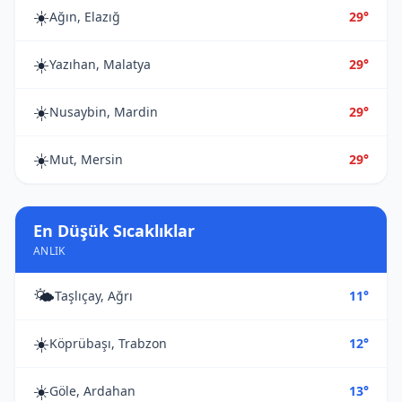
☀️
Ağın, Elazığ
29°
☀️
Yazıhan, Malatya
29°
☀️
Nusaybin, Mardin
29°
☀️
Mut, Mersin
29°
En Düşük Sıcaklıklar
ANLIK
🌤️
Taşlıçay, Ağrı
11°
☀️
Köprübaşı, Trabzon
12°
☀️
Göle, Ardahan
13°