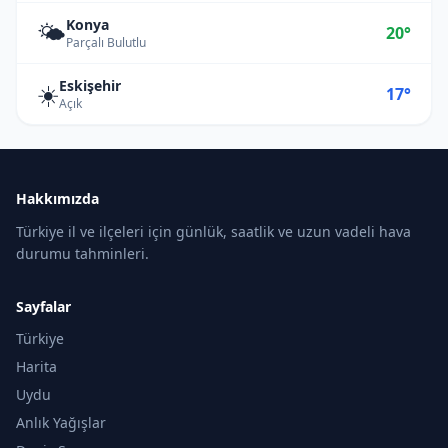
Konya
🌤️
20°
Parçalı Bulutlu
Eskişehir
☀️
17°
Açık
Hakkımızda
Türkiye il ve ilçeleri için günlük, saatlik ve uzun vadeli hava
durumu tahminleri.
Sayfalar
Türkiye
Harita
Uydu
Anlık Yağışlar