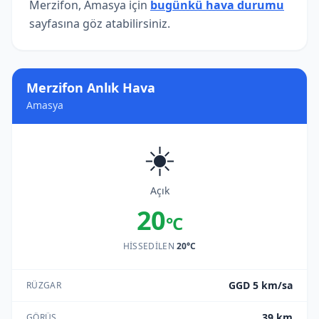
Merzifon, Amasya için
bugünkü hava durumu
sayfasına göz atabilirsiniz.
Merzifon Anlık Hava
Amasya
☀️
Açık
20
°C
HISSEDILEN
20°C
GGD 5 km/sa
RÜZGAR
39 km
GÖRÜŞ