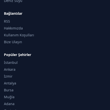
Deniz Suyu
Bağlantılar
RSS
Hakkımızda
Kullanım Koşulları
Bize Ulaşın
Popüler Şehirler
İstanbul
Ankara
İzmir
Antalya
Bursa
Muğla
Adana