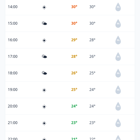
☀️
14:00
30°
30°
0%
🌤️
15:00
30°
30°
0%
☀️
16:00
29°
28°
0%
🌤️
17:00
28°
26°
0%
🌤️
18:00
26°
25°
0%
☀️
19:00
25°
24°
0%
☀️
20:00
24°
24°
0%
☀️
21:00
23°
23°
0%
☀️
22:00
21°
22°
0%