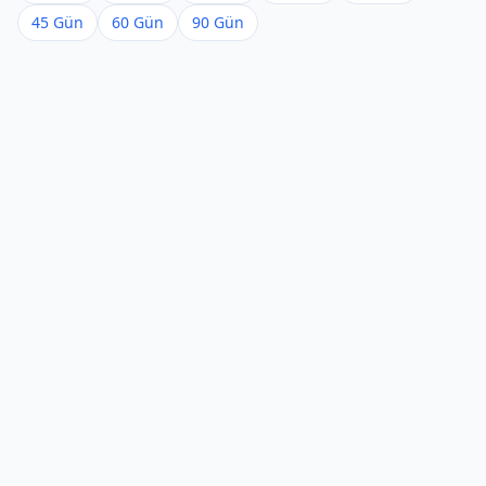
45 Gün
60 Gün
90 Gün