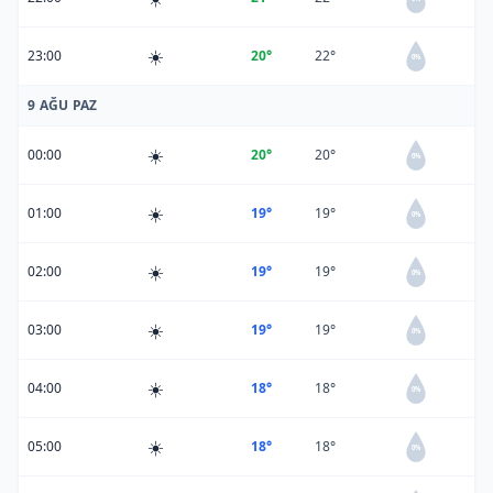
☀️
23:00
20°
22°
0%
9 AĞU PAZ
☀️
00:00
20°
20°
0%
☀️
01:00
19°
19°
0%
☀️
02:00
19°
19°
0%
☀️
03:00
19°
19°
0%
☀️
04:00
18°
18°
0%
☀️
05:00
18°
18°
0%