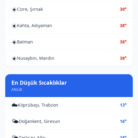
☀️
Cizre, Şırnak
39°
☀️
Kahta, Adıyaman
38°
☀️
Batman
38°
☀️
Nusaybin, Mardin
38°
En Düşük Sıcaklıklar
ANLIK
☁️
Köprübaşı, Trabzon
13°
🌤️
Doğankent, Giresun
16°
🌤️
Taşlıçay, Ağrı
18°