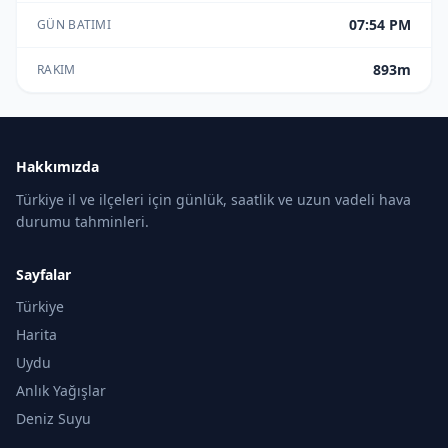
07:54 PM
GÜN BATIMI
893m
RAKIM
Hakkımızda
Türkiye il ve ilçeleri için günlük, saatlik ve uzun vadeli hava
durumu tahminleri.
Sayfalar
Türkiye
Harita
Uydu
Anlık Yağışlar
Deniz Suyu