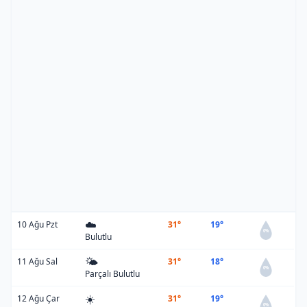
☁️
10 Ağu Pzt
31°
19°
0%
Bulutlu
🌤️
11 Ağu Sal
31°
18°
0%
Parçalı Bulutlu
☀️
12 Ağu Çar
31°
19°
0%