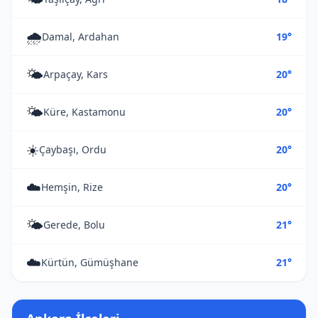
🌧️
Damal, Ardahan
19°
🌤️
Arpaçay, Kars
20°
🌤️
Küre, Kastamonu
20°
☀️
Çaybaşı, Ordu
20°
☁️
Hemşin, Rize
20°
🌤️
Gerede, Bolu
21°
☁️
Kürtün, Gümüşhane
21°