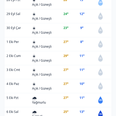
☀️
20%
Açık / Güneşli
☀️
29 Eyl Sal
24°
12°
0%
Açık / Güneşli
☀️
30 Eyl Çar
23°
9°
0%
Açık / Güneşli
☀️
1 Eki Per
27°
8°
0%
Açık / Güneşli
☀️
2 Eki Cum
29°
11°
0%
Açık / Güneşli
☀️
3 Eki Cmt
27°
11°
0%
Açık / Güneşli
☀️
4 Eki Paz
27°
10°
0%
Açık / Güneşli
🌧️
5 Eki Pzt
27°
11°
40%
Yağmurlu
🌧️
6 Eki Sal
25°
13°
70%