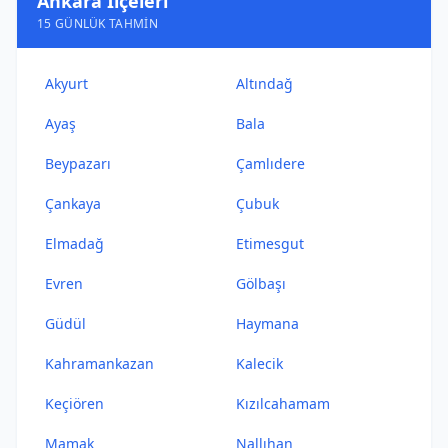
Ankara İlçeleri
15 GÜNLÜK TAHMIN
Akyurt
Altındağ
Ayaş
Bala
Beypazarı
Çamlıdere
Çankaya
Çubuk
Elmadağ
Etimesgut
Evren
Gölbaşı
Güdül
Haymana
Kahramankazan
Kalecik
Keçiören
Kızılcahamam
Mamak
Nallıhan