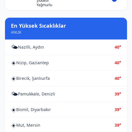
Şiddetli
Yağmurlu
En Yüksek Sıcaklıklar
ANLIK
🌤️
Nazilli, Aydın
40°
☀️
Nizip, Gaziantep
40°
☀️
Birecik, Şanlıurfa
40°
🌤️
Pamukkale, Denizli
39°
☀️
Bismil, Diyarbakır
39°
☀️
Mut, Mersin
39°