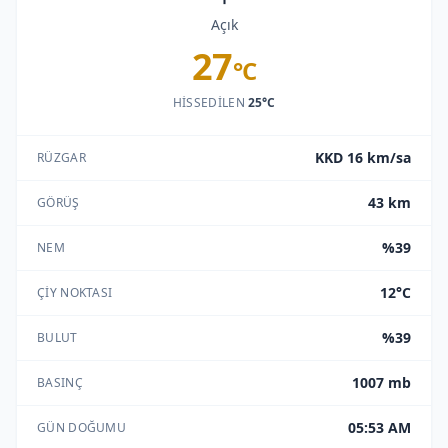
Açık
27
°C
HISSEDILEN
25°C
KKD 16 km/sa
RÜZGAR
43 km
GÖRÜŞ
%39
NEM
12°C
ÇIY NOKTASI
%39
BULUT
1007 mb
BASINÇ
05:53 AM
GÜN DOĞUMU