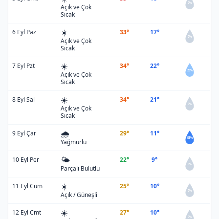
0%
Açık ve Çok
Sıcak
☀️
6 Eyl Paz
33°
17°
0%
Açık ve Çok
Sıcak
☀️
7 Eyl Pzt
34°
22°
20%
Açık ve Çok
Sıcak
☀️
8 Eyl Sal
34°
21°
0%
Açık ve Çok
Sıcak
🌧️
9 Eyl Çar
29°
11°
55%
Yağmurlu
🌤️
10 Eyl Per
22°
9°
0%
Parçalı Bulutlu
☀️
11 Eyl Cum
25°
10°
0%
Açık / Güneşli
☀️
12 Eyl Cmt
27°
10°
0%