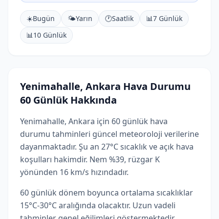
☀️
Bugün
🌤️
Yarın
🕐
Saatlik
📊
7 Günlük
📊
10 Günlük
Yenimahalle, Ankara Hava Durumu
60 Günlük Hakkında
Yenimahalle, Ankara için 60 günlük hava
durumu tahminleri güncel meteoroloji verilerine
dayanmaktadır. Şu an 27°C sıcaklık ve açık hava
koşulları hakimdir. Nem %39, rüzgar K
yönünden 16 km/s hızındadır.
60 günlük dönem boyunca ortalama sıcaklıklar
15°C-30°C aralığında olacaktır. Uzun vadeli
tahminler genel eğilimleri göstermektedir.