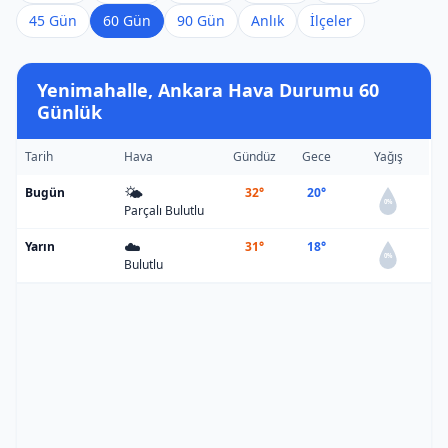
45 Gün
60 Gün
90 Gün
Anlık
İlçeler
Yenimahalle, Ankara Hava Durumu 60
Günlük
Tarih
Hava
Gündüz
Gece
Yağış
🌤️
Bugün
32°
20°
0%
Parçalı Bulutlu
☁️
Yarın
31°
18°
0%
Bulutlu