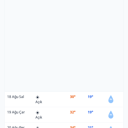
☀️
18 Ağu Sal
30°
19°
8%
Açık
☀️
19 Ağu Çar
32°
19°
6%
Açık
☀️
20 Ağu Per
34°
21°