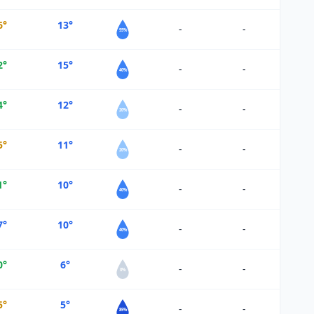
6°
13°
-
-
55%
2°
15°
-
-
40%
4°
12°
-
-
20%
5°
11°
-
-
20%
1°
10°
-
-
40%
7°
10°
-
-
40%
0°
6°
-
-
0%
5°
5°
-
-
85%