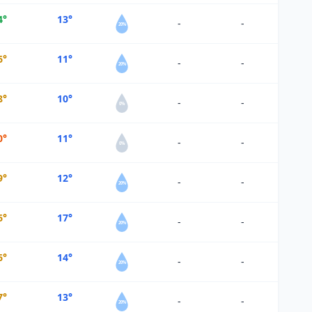
4°
13°
-
-
20%
6°
11°
-
-
20%
8°
10°
-
-
0%
0°
11°
-
-
0%
9°
12°
-
-
20%
6°
17°
-
-
20%
6°
14°
-
-
20%
7°
13°
-
-
20%