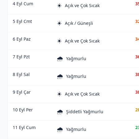
4 Eyl Cum
3
☀️
Açık ve Çok Sıcak
5 Eyl Cmt
3
☀️
Açık / Güneşli
6 Eyl Paz
3
☀️
Açık ve Çok Sıcak
7 Eyl Pzt
3
🌧️
Yağmurlu
8 Eyl Sal
3
🌧️
Yağmurlu
9 Eyl Çar
3
☀️
Açık ve Çok Sıcak
10 Eyl Per
2
🌧️
Şiddetli Yağmurlu
11 Eyl Cum
2
🌧️
Yağmurlu