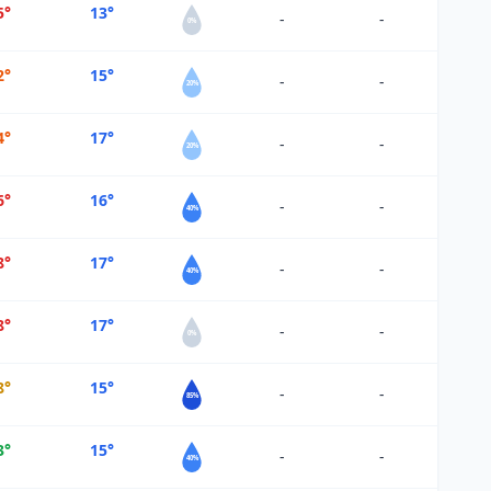
5°
13°
-
-
0%
2°
15°
-
-
20%
4°
17°
-
-
20%
6°
16°
-
-
40%
8°
17°
-
-
40%
8°
17°
-
-
0%
8°
15°
-
-
85%
3°
15°
-
-
40%