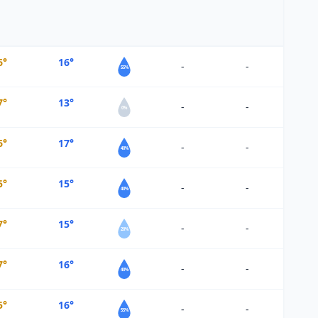
6°
16°
-
-
55%
7°
13°
-
-
0%
6°
17°
-
-
40%
5°
15°
-
-
40%
7°
15°
-
-
20%
7°
16°
-
-
40%
5°
16°
-
-
55%