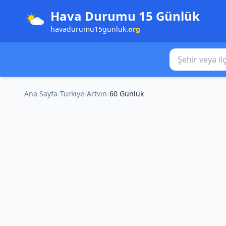
Hava Durumu 15 Günlük
havadurumu15gunluk
.org
Şehir veya ilçe
Ana Sayfa
/
Türkiye
/
Artvin
/
60 Günlük