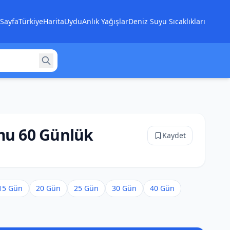
Sayfa
Türkiye
Harita
Uydu
Anlık Yağışlar
Deniz Suyu Sıcaklıkları
mu 60 Günlük
Kaydet
15 Gün
20 Gün
25 Gün
30 Gün
40 Gün