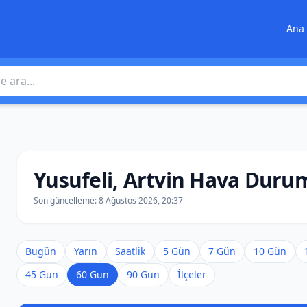
Ana 
 ara
Yusufeli, Artvin Hava Duru
Son güncelleme:
8 Ağustos 2026, 20:37
Bugün
Yarın
Saatlik
5 Gün
7 Gün
10 Gün
45 Gün
60 Gün
90 Gün
İlçeler