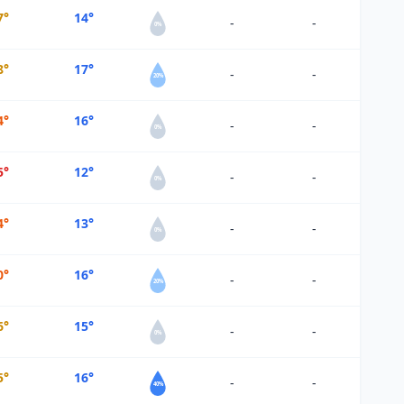
7°
14°
-
-
0%
8°
17°
-
-
20%
4°
16°
-
-
0%
5°
12°
-
-
0%
4°
13°
-
-
0%
0°
16°
-
-
20%
6°
15°
-
-
0%
5°
16°
-
-
40%