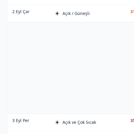
2 Eyl Çar
3
☀️
Açık / Güneşli
3 Eyl Per
3
☀️
Açık ve Çok Sıcak