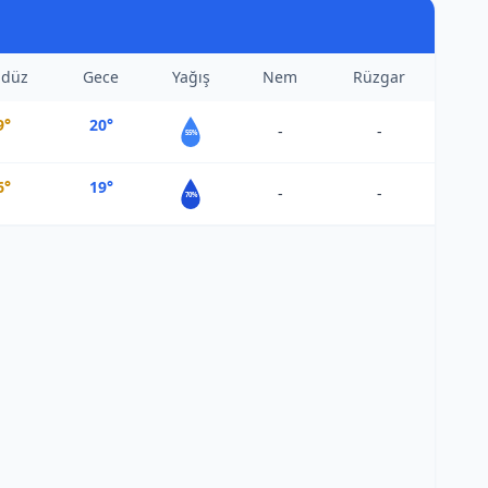
düz
Gece
Yağış
Nem
Rüzgar
9°
20°
-
-
55%
6°
19°
-
-
70%