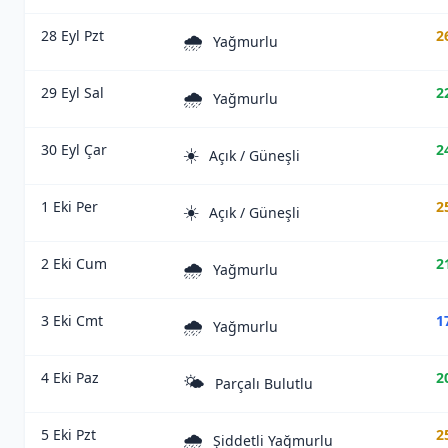
28 Eyl Pzt
2
🌧️
Yağmurlu
29 Eyl Sal
2
🌧️
Yağmurlu
30 Eyl Çar
2
☀️
Açık / Güneşli
1 Eki Per
2
☀️
Açık / Güneşli
2 Eki Cum
2
🌧️
Yağmurlu
3 Eki Cmt
1
🌧️
Yağmurlu
4 Eki Paz
2
🌤️
Parçalı Bulutlu
5 Eki Pzt
2
🌧️
Şiddetli Yağmurlu