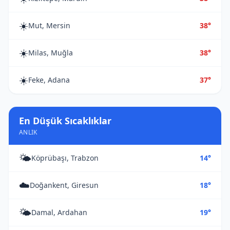
☀️
Mut, Mersin
38°
☀️
Milas, Muğla
38°
☀️
Feke, Adana
37°
En Düşük Sıcaklıklar
ANLIK
🌤️
Köprübaşı, Trabzon
14°
☁️
Doğankent, Giresun
18°
🌤️
Damal, Ardahan
19°