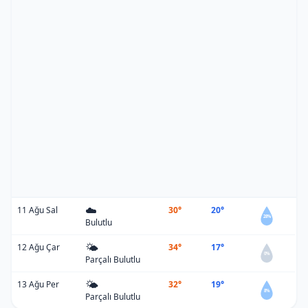
☁️
11 Ağu Sal
30°
20°
28%
Bulutlu
🌤️
12 Ağu Çar
34°
17°
0%
Parçalı Bulutlu
🌤️
13 Ağu Per
32°
19°
8%
Parçalı Bulutlu