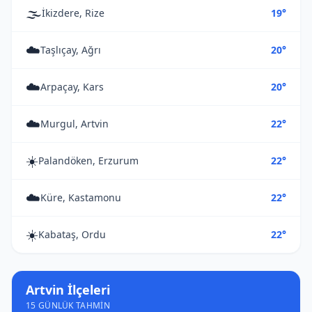
🌫️
İkizdere, Rize
19°
☁️
Taşlıçay, Ağrı
20°
☁️
Arpaçay, Kars
20°
☁️
Murgul, Artvin
22°
☀️
Palandöken, Erzurum
22°
☁️
Küre, Kastamonu
22°
☀️
Kabataş, Ordu
22°
Artvin İlçeleri
15 GÜNLÜK TAHMIN