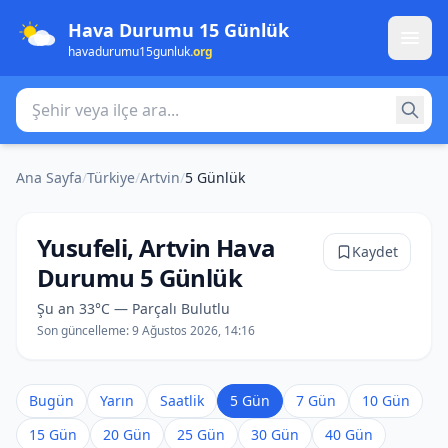
Hava Durumu 15 Günlük
havadurumu15gunluk
.org
Şehir veya ilçe ara
Ana Sayfa
/
Türkiye
/
Artvin
/
5 Günlük
Yusufeli, Artvin Hava
Kaydet
Durumu 5 Günlük
Şu an 33°C — Parçalı Bulutlu
Son güncelleme:
9 Ağustos 2026, 14:16
Bugün
Yarın
Saatlik
5 Gün
7 Gün
10 Gün
15 Gün
20 Gün
25 Gün
30 Gün
40 Gün