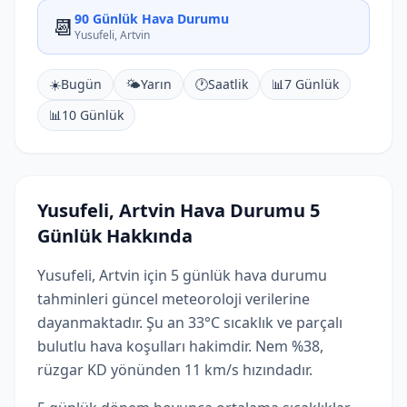
90 Günlük Hava Durumu
📆
Yusufeli, Artvin
☀️
Bugün
🌤️
Yarın
🕐
Saatlik
📊
7 Günlük
📊
10 Günlük
Yusufeli, Artvin Hava Durumu 5
Günlük Hakkında
Yusufeli, Artvin için 5 günlük hava durumu
tahminleri güncel meteoroloji verilerine
dayanmaktadır. Şu an 33°C sıcaklık ve parçalı
bulutlu hava koşulları hakimdir. Nem %38,
rüzgar KD yönünden 11 km/s hızındadır.