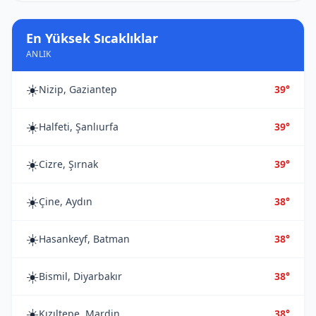
En Yüksek Sıcaklıklar
ANLIK
☀️
Nizip, Gaziantep
39°
☀️
Halfeti, Şanlıurfa
39°
☀️
Cizre, Şırnak
39°
☀️
Çine, Aydın
38°
☀️
Hasankeyf, Batman
38°
☀️
Bismil, Diyarbakır
38°
☀️
Kızıltepe, Mardin
38°