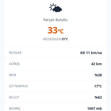
🌤️
Parçalı Bulutlu
33
°C
HISSEDILEN
35°C
KD 11 km/sa
RÜZGAR
42 km
GÖRÜŞ
%38
NEM
17°C
ÇIY NOKTASI
%62
BULUT
1007 mb
BASINÇ