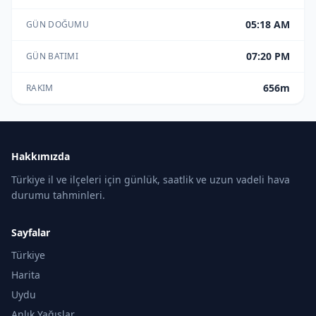
05:18 AM
GÜN DOĞUMU
07:20 PM
GÜN BATIMI
656m
RAKIM
Hakkımızda
Türkiye il ve ilçeleri için günlük, saatlik ve uzun vadeli hava
durumu tahminleri.
Sayfalar
Türkiye
Harita
Uydu
Anlık Yağışlar