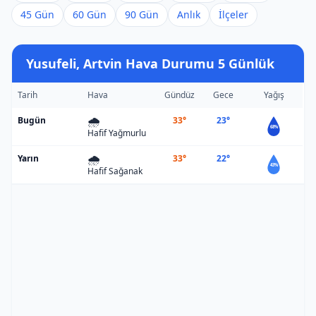
45 Gün
60 Gün
90 Gün
Anlık
İlçeler
Yusufeli, Artvin Hava Durumu 5 Günlük
Tarih
Hava
Gündüz
Gece
Yağış
🌧️
Bugün
33°
23°
68%
Hafif Yağmurlu
🌧️
Yarın
33°
22°
43%
Hafif Sağanak