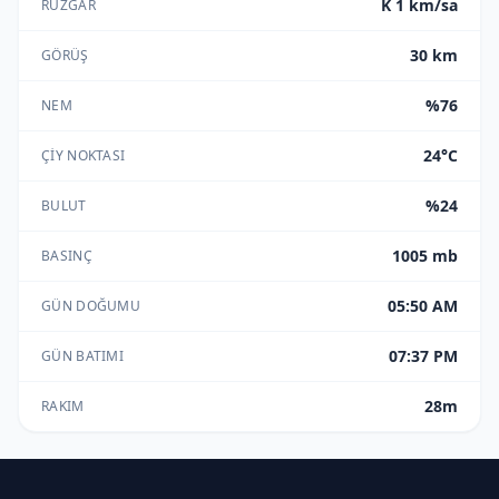
K 1 km/sa
RÜZGAR
30 km
GÖRÜŞ
%76
NEM
24°C
ÇIY NOKTASI
%24
BULUT
1005 mb
BASINÇ
05:50 AM
GÜN DOĞUMU
07:37 PM
GÜN BATIMI
28m
RAKIM