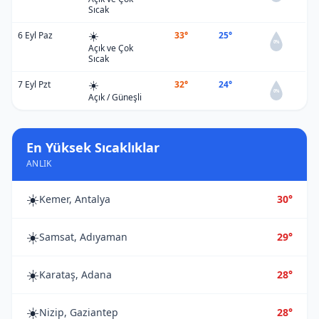
Sıcak
☀️
6 Eyl Paz
33°
25°
0%
Açık ve Çok
Sıcak
☀️
7 Eyl Pzt
32°
24°
0%
Açık / Güneşli
En Yüksek Sıcaklıklar
ANLIK
☀️
Kemer, Antalya
30°
☀️
Samsat, Adıyaman
29°
☀️
Karataş, Adana
28°
☀️
Nizip, Gaziantep
28°