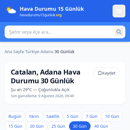
Hava Durumu 15 Günlük
havadurumu15gunluk
.org
Şehir veya ilçe ara
Ana Sayfa
/
Türkiye
/
Adana
/
30 Günlük
Catalan, Adana Hava
Kaydet
Durumu 30 Günlük
Şu an 29°C — Çoğunlukla Açık
Son güncelleme:
9 Ağustos 2026, 09:49
Bugün
Yarın
Saatlik
5 Gün
7 Gün
10 Gün
15 Gün
20 Gün
25 Gün
30 Gün
40 Gün