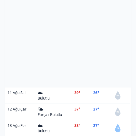
☁️
11 Ağu Sal
39°
26°
0%
Bulutlu
🌤️
12 Ağu Çar
37°
27°
0%
Parçalı Bulutlu
☁️
13 Ağu Per
38°
27°
1%
Bulutlu