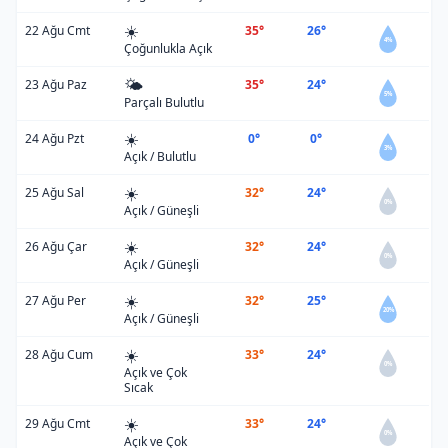
☀️
22 Ağu Cmt
35°
26°
4%
Çoğunlukla Açık
🌤️
23 Ağu Paz
35°
24°
5%
Parçalı Bulutlu
☀️
24 Ağu Pzt
0°
0°
3%
Açık / Bulutlu
☀️
25 Ağu Sal
32°
24°
0%
Açık / Güneşli
☀️
26 Ağu Çar
32°
24°
0%
Açık / Güneşli
☀️
27 Ağu Per
32°
25°
20%
Açık / Güneşli
☀️
28 Ağu Cum
33°
24°
0%
Açık ve Çok
Sıcak
☀️
29 Ağu Cmt
33°
24°
0%
Açık ve Çok