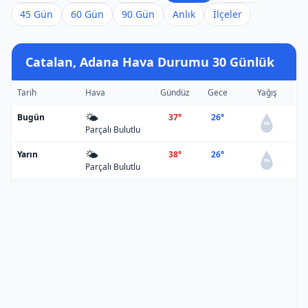
45 Gün
60 Gün
90 Gün
Anlık
İlçeler
Catalan, Adana Hava Durumu 30 Günlük
Tarih
Hava
Gündüz
Gece
Yağış
🌤️
Bugün
37°
26°
0%
Parçalı Bulutlu
🌤️
Yarın
38°
26°
0%
Parçalı Bulutlu