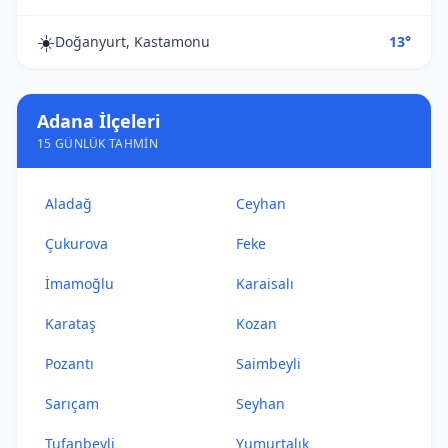
☀️
Doğanyurt, Kastamonu
13°
Adana İlçeleri
15 GÜNLÜK TAHMIN
Aladağ
Ceyhan
Çukurova
Feke
İmamoğlu
Karaisalı
Karataş
Kozan
Pozantı
Saimbeyli
Sarıçam
Seyhan
Tufanbeyli
Yumurtalık