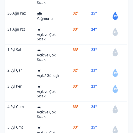
Sıcak
🌧️
30 Ağu Paz
32°
25°
40%
Yağmurlu
☀️
31 Ağu Pzt
33°
24°
0%
Açık ve Çok
Sıcak
☀️
1 Eyl Sal
33°
23°
0%
Açık ve Çok
Sıcak
☀️
2 Eyl Çar
32°
23°
20%
Açık / Güneşli
☀️
3 Eyl Per
33°
23°
20%
Açık ve Çok
Sıcak
☀️
4 Eyl Cum
33°
24°
0%
Açık ve Çok
Sıcak
☀️
5 Eyl Cmt
33°
25°
0%
Açık ve Çok