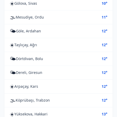
☀️
Gölova, Sivas
10°
🌫️
Mesudiye, Ordu
11°
🌤️
Göle, Ardahan
12°
☀️
Taşlıçay, Ağrı
12°
🌤️
Dörtdivan, Bolu
12°
🌤️
Dereli, Giresun
12°
☀️
Arpaçay, Kars
12°
🌫️
Köprübaşı, Trabzon
12°
☀️
Yüksekova, Hakkari
13°