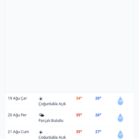
☀️
19 Ağu Çar
34°
26°
14%
Çoğunlukla Açık
🌤️
20 Ağu Per
35°
26°
6%
Parçalı Bulutlu
☀️
21 Ağu Cum
35°
27°
2%
Çoğunlukla Açık