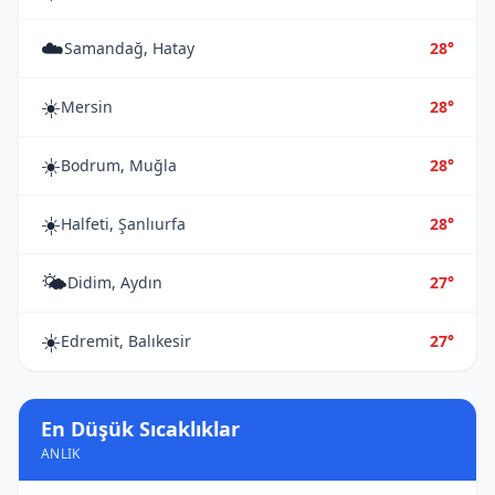
☁️
Samandağ, Hatay
28°
☀️
Mersin
28°
☀️
Bodrum, Muğla
28°
☀️
Halfeti, Şanlıurfa
28°
🌤️
Didim, Aydın
27°
☀️
Edremit, Balıkesir
27°
En Düşük Sıcaklıklar
ANLIK