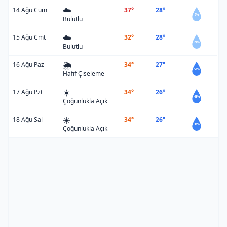
☁️
14 Ağu Cum
37°
28°
7%
Bulutlu
☁️
15 Ağu Cmt
32°
28°
24%
Bulutlu
🌦️
16 Ağu Paz
34°
27°
51%
Hafif Çiseleme
☀️
17 Ağu Pzt
34°
26°
48%
Çoğunlukla Açık
☀️
18 Ağu Sal
34°
26°
31%
Çoğunlukla Açık