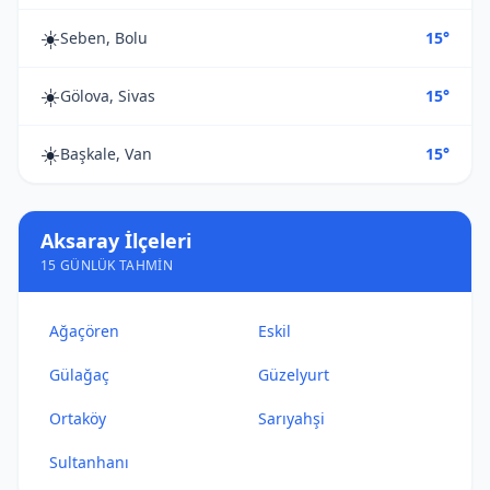
☀️
Seben, Bolu
15°
☀️
Gölova, Sivas
15°
☀️
Başkale, Van
15°
Aksaray İlçeleri
15 GÜNLÜK TAHMIN
Ağaçören
Eskil
Gülağaç
Güzelyurt
Ortaköy
Sarıyahşi
Sultanhanı