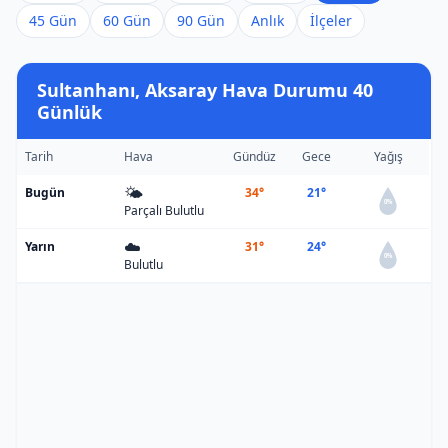
45 Gün
60 Gün
90 Gün
Anlık
İlçeler
Sultanhanı, Aksaray Hava Durumu 40
Günlük
Tarih
Hava
Gündüz
Gece
Yağış
🌤️
Bugün
34°
21°
0%
Parçalı Bulutlu
☁️
Yarın
31°
24°
0%
Bulutlu