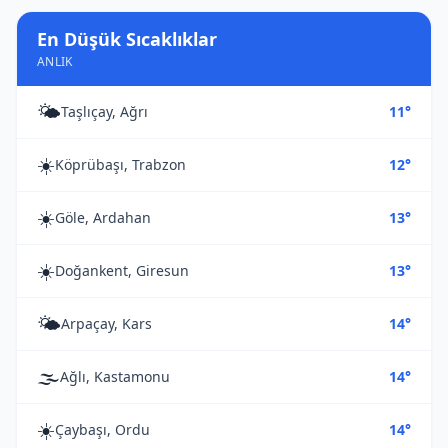
En Düşük Sıcaklıklar
ANLIK
🌤️
Taşlıçay, Ağrı
11°
☀️
Köprübaşı, Trabzon
12°
☀️
Göle, Ardahan
13°
☀️
Doğankent, Giresun
13°
🌤️
Arpaçay, Kars
14°
🌫️
Ağlı, Kastamonu
14°
☀️
Çaybaşı, Ordu
14°