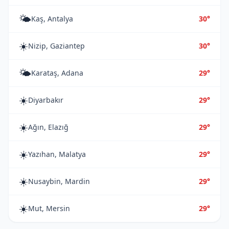
🌤️
Kaş, Antalya
30°
☀️
Nizip, Gaziantep
30°
🌤️
Karataş, Adana
29°
☀️
Diyarbakır
29°
☀️
Ağın, Elazığ
29°
☀️
Yazıhan, Malatya
29°
☀️
Nusaybin, Mardin
29°
☀️
Mut, Mersin
29°