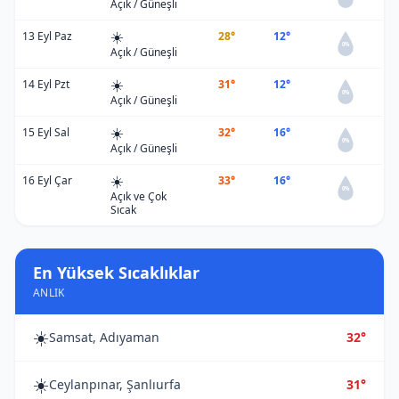
Açık / Güneşli
☀️
13 Eyl Paz
28°
12°
0%
Açık / Güneşli
☀️
14 Eyl Pzt
31°
12°
0%
Açık / Güneşli
☀️
15 Eyl Sal
32°
16°
0%
Açık / Güneşli
☀️
16 Eyl Çar
33°
16°
0%
Açık ve Çok
Sıcak
En Yüksek Sıcaklıklar
ANLIK
☀️
Samsat, Adıyaman
32°
☀️
Ceylanpınar, Şanlıurfa
31°