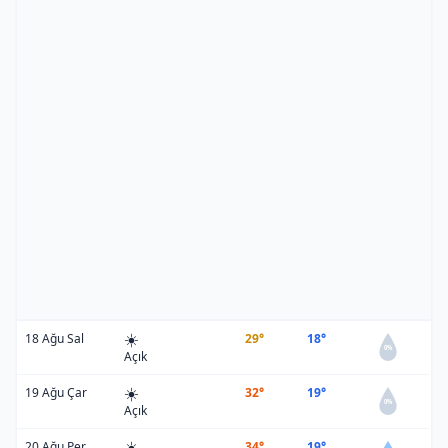
☀️
18 Ağu Sal
29°
18°
0%
Açık
☀️
19 Ağu Çar
32°
19°
0%
Açık
☀️
20 Ağu Per
34°
19°