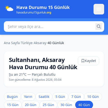
Hava Durumu 15 Günlük
havadurumu15gunluk
.org
Şehir veya ilçe ara
Ana Sayfa
/
Türkiye
/
Aksaray
/
40 Günlük
Sultanhanı, Aksaray
Kaydet
Hava Durumu 40 Günlük
Şu an 21°C — Parçalı Bulutlu
Son güncelleme:
8 Ağustos 2026, 05:04
Bugün
Yarın
Saatlik
5 Gün
7 Gün
10 Gün
15 Gün
20 Gün
25 Gün
30 Gün
40 Gün