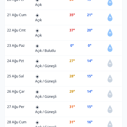
2%
Açık
☀️
21 Ağu Cum
35°
21°
1%
Açık
☀️
22 Ağu Cmt
37°
20°
2%
Açık
☀️
23 Ağu Paz
0°
0°
3%
Açık / Bulutlu
☀️
24 Ağu Pzt
27°
14°
0%
Açık / Güneşli
☀️
25 Ağu Sal
28°
15°
0%
Açık / Güneşli
☀️
26 Ağu Çar
29°
14°
0%
Açık / Güneşli
☀️
27 Ağu Per
31°
15°
0%
Açık / Güneşli
☀️
28 Ağu Cum
31°
16°
0%