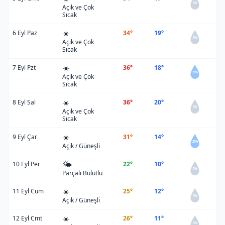
0%
Açık ve Çok
Sıcak
☀️
6 Eyl Paz
34°
19°
0%
Açık ve Çok
Sıcak
☀️
7 Eyl Pzt
36°
18°
20%
Açık ve Çok
Sıcak
☀️
8 Eyl Sal
36°
20°
0%
Açık ve Çok
Sıcak
☀️
9 Eyl Çar
31°
14°
20%
Açık / Güneşli
🌤️
10 Eyl Per
22°
10°
0%
Parçalı Bulutlu
☀️
11 Eyl Cum
25°
12°
0%
Açık / Güneşli
☀️
12 Eyl Cmt
26°
11°
0%