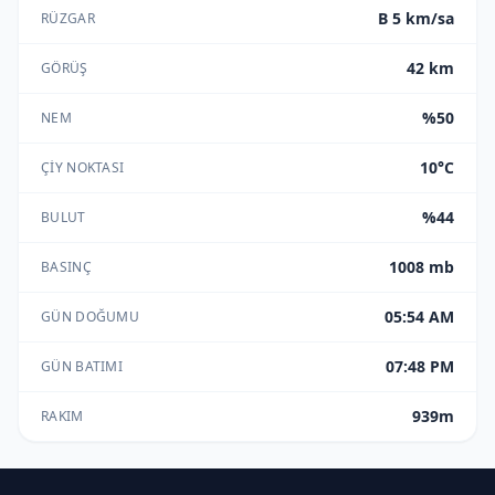
B 5 km/sa
RÜZGAR
42 km
GÖRÜŞ
%50
NEM
10°C
ÇIY NOKTASI
%44
BULUT
1008 mb
BASINÇ
05:54 AM
GÜN DOĞUMU
07:48 PM
GÜN BATIMI
939m
RAKIM