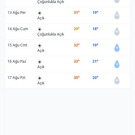
Çoğunlukla Açık
☀️
13 Ağu Per
31°
19°
0%
Açık
☀️
14 Ağu Cum
29°
18°
0%
Çoğunlukla Açık
☀️
15 Ağu Cmt
32°
19°
1%
Açık
☀️
16 Ağu Paz
32°
21°
2%
Açık
☀️
17 Ağu Pzt
30°
20°
0%
Açık