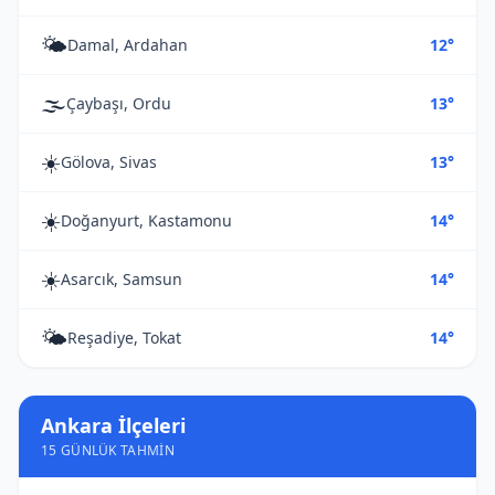
🌤️
Damal, Ardahan
12°
🌫️
Çaybaşı, Ordu
13°
☀️
Gölova, Sivas
13°
☀️
Doğanyurt, Kastamonu
14°
☀️
Asarcık, Samsun
14°
🌤️
Reşadiye, Tokat
14°
Ankara İlçeleri
15 GÜNLÜK TAHMIN