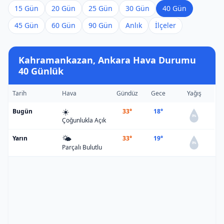
15 Gün
20 Gün
25 Gün
30 Gün
40 Gün
45 Gün
60 Gün
90 Gün
Anlık
İlçeler
Kahramankazan, Ankara Hava Durumu
40 Günlük
Tarih
Hava
Gündüz
Gece
Yağış
☀️
Bugün
33°
18°
0%
Çoğunlukla Açık
🌤️
Yarın
33°
19°
0%
Parçalı Bulutlu