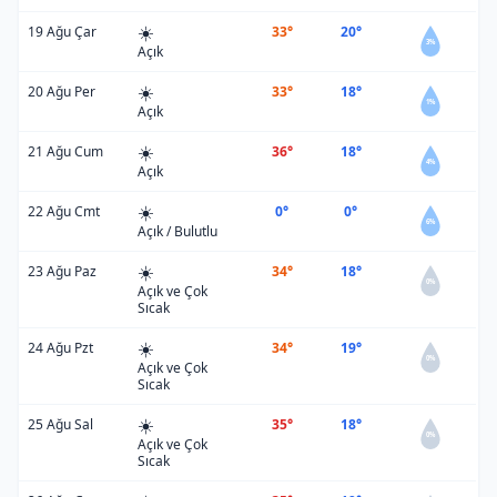
☀️
19 Ağu Çar
33°
20°
3%
Açık
☀️
20 Ağu Per
33°
18°
1%
Açık
☀️
21 Ağu Cum
36°
18°
4%
Açık
☀️
22 Ağu Cmt
0°
0°
6%
Açık / Bulutlu
☀️
23 Ağu Paz
34°
18°
0%
Açık ve Çok
Sıcak
☀️
24 Ağu Pzt
34°
19°
0%
Açık ve Çok
Sıcak
☀️
25 Ağu Sal
35°
18°
0%
Açık ve Çok
Sıcak