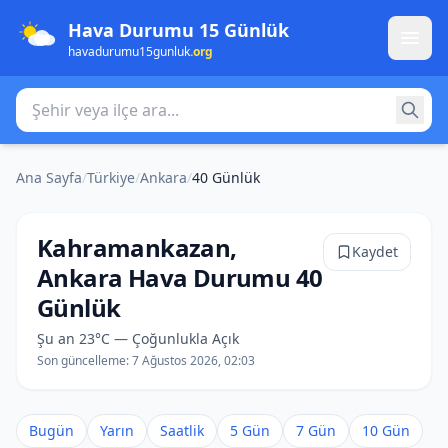
Hava Durumu 15 Günlük
havadurumu15gunluk
.org
Şehir veya ilçe ara
Ana Sayfa
/
Türkiye
/
Ankara
/
40 Günlük
Kahramankazan,
Kaydet
Ankara Hava Durumu 40
Günlük
Şu an 23°C — Çoğunlukla Açık
Son güncelleme:
7 Ağustos 2026, 02:03
Bugün
Yarın
Saatlik
5 Gün
7 Gün
10 Gün