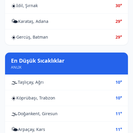
☀️
İdil, Şırnak
30°
🌤️
Karataş, Adana
29°
☀️
Gercüş, Batman
29°
En Düşük Sıcaklıklar
ANLIK
🌫️
Taşlıçay, Ağrı
10°
☀️
Köprübaşı, Trabzon
10°
🌫️
Doğankent, Giresun
11°
🌤️
Arpaçay, Kars
11°