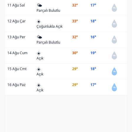
🌤️
11 Ağu Sal
32°
17°
0%
Parçalı Bulutlu
☀️
12 Ağu Çar
33°
18°
0%
Çoğunlukla Açık
🌤️
13 Ağu Per
32°
16°
0%
Parçalı Bulutlu
☀️
14 Ağu Cum
30°
19°
0%
Açık
☀️
15 Ağu Cmt
29°
18°
2%
Açık
☀️
16 Ağu Paz
29°
17°
1%
Açık