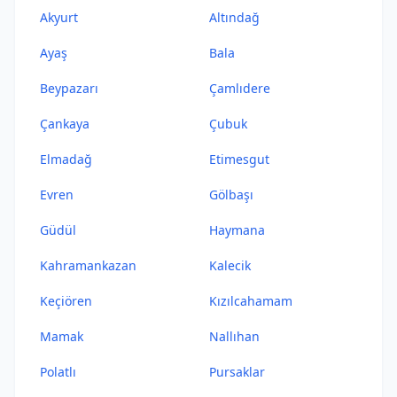
Akyurt
Altındağ
Ayaş
Bala
Beypazarı
Çamlıdere
Çankaya
Çubuk
Elmadağ
Etimesgut
Evren
Gölbaşı
Güdül
Haymana
Kahramankazan
Kalecik
Keçiören
Kızılcahamam
Mamak
Nallıhan
Polatlı
Pursaklar