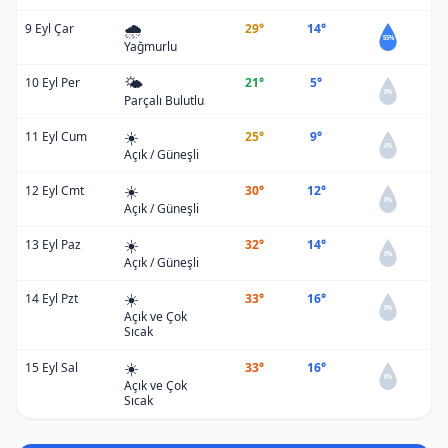
🌧️
9 Eyl Çar
29°
14°
55%
Yağmurlu
🌤️
10 Eyl Per
21°
5°
0%
Parçalı Bulutlu
☀️
11 Eyl Cum
25°
9°
0%
Açık / Güneşli
☀️
12 Eyl Cmt
30°
12°
0%
Açık / Güneşli
☀️
13 Eyl Paz
32°
14°
0%
Açık / Güneşli
☀️
14 Eyl Pzt
33°
16°
0%
Açık ve Çok
Sıcak
☀️
15 Eyl Sal
33°
16°
0%
Açık ve Çok
Sıcak