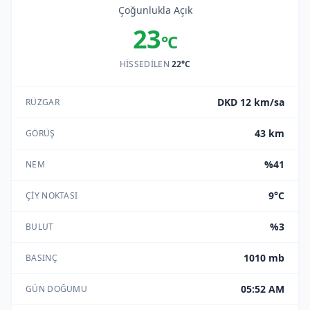
Çoğunlukla Açık
23
°C
HISSEDILEN
22°C
DKD 12 km/sa
RÜZGAR
43 km
GÖRÜŞ
%41
NEM
9°C
ÇIY NOKTASI
%3
BULUT
1010 mb
BASINÇ
05:52 AM
GÜN DOĞUMU