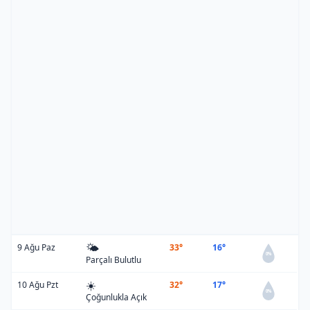
🌤️
9 Ağu Paz
33°
16°
0%
Parçalı Bulutlu
☀️
10 Ağu Pzt
32°
17°
0%
Çoğunlukla Açık