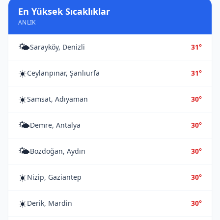
En Yüksek Sıcaklıklar
ANLIK
🌤️
Sarayköy, Denizli
31°
☀️
Ceylanpınar, Şanlıurfa
31°
☀️
Samsat, Adıyaman
30°
🌤️
Demre, Antalya
30°
🌤️
Bozdoğan, Aydın
30°
☀️
Nizip, Gaziantep
30°
☀️
Derik, Mardin
30°