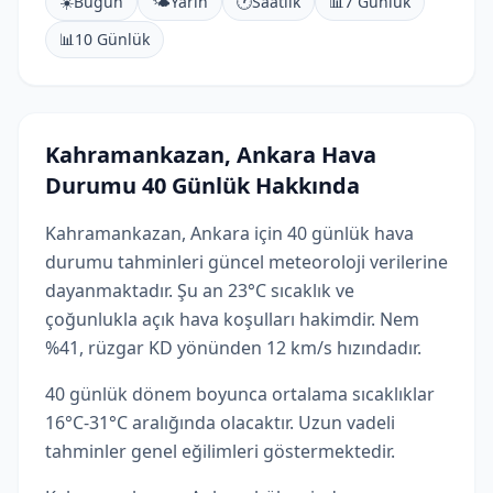
☀️
Bugün
🌤️
Yarın
🕐
Saatlik
📊
7 Günlük
📊
10 Günlük
Kahramankazan, Ankara Hava
Durumu 40 Günlük Hakkında
Kahramankazan, Ankara için 40 günlük hava
durumu tahminleri güncel meteoroloji verilerine
dayanmaktadır. Şu an 23°C sıcaklık ve
çoğunlukla açık hava koşulları hakimdir. Nem
%41, rüzgar KD yönünden 12 km/s hızındadır.
40 günlük dönem boyunca ortalama sıcaklıklar
16°C-31°C aralığında olacaktır. Uzun vadeli
tahminler genel eğilimleri göstermektedir.