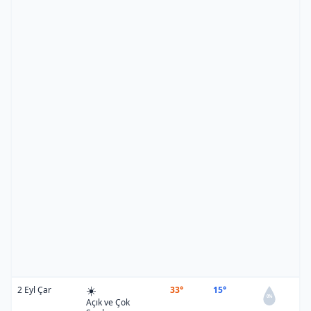
☀️
2 Eyl Çar
33°
15°
0%
Açık ve Çok