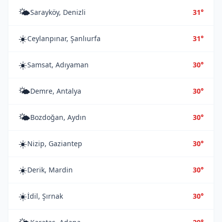
🌤️
Sarayköy, Denizli
31°
☀️
Ceylanpınar, Şanlıurfa
31°
☀️
Samsat, Adıyaman
30°
🌤️
Demre, Antalya
30°
🌤️
Bozdoğan, Aydın
30°
☀️
Nizip, Gaziantep
30°
☀️
Derik, Mardin
30°
☀️
İdil, Şırnak
30°