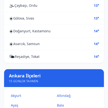
🌫️
Çaybaşı, Ordu
13°
☀️
Gölova, Sivas
13°
☀️
Doğanyurt, Kastamonu
14°
☀️
Asarcık, Samsun
14°
🌤️
Reşadiye, Tokat
14°
Ankara İlçeleri
15 GÜNLÜK TAHMIN
Akyurt
Altındağ
Ayaş
Bala