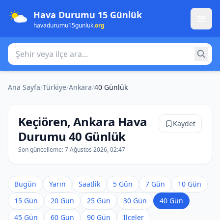
Hava Durumu 15 Günlük
havadurumu15gunluk
.org
Şehir veya ilçe ara
Ana Sayfa
/
Türkiye
/
Ankara
/
40 Günlük
Keçiören, Ankara Hava
Kaydet
Durumu 40 Günlük
Son güncelleme:
7 Ağustos 2026, 02:47
Bugün
Yarın
Saatlik
5 Gün
7 Gün
10 Gün
15 Gün
20 Gün
25 Gün
30 Gün
40 Gün
45 Gün
60 Gün
90 Gün
İlçeler