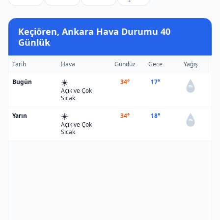
Keçiören, Ankara Hava Durumu 40
Günlük
Tarih
Hava
Gündüz
Gece
Yağış
☀️
Bugün
34°
17°
0%
Açık ve Çok
Sıcak
☀️
Yarın
34°
18°
0%
Açık ve Çok
Sıcak