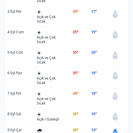
Sıcak
☀️
3 Eyl Per
34°
17°
0%
Açık ve Çok
Sıcak
☀️
4 Eyl Cum
35°
19°
0%
Açık ve Çok
Sıcak
☀️
5 Eyl Cmt
35°
20°
0%
Açık ve Çok
Sıcak
☀️
6 Eyl Paz
35°
18°
0%
Açık ve Çok
Sıcak
☀️
7 Eyl Pzt
34°
18°
0%
Açık ve Çok
Sıcak
☀️
8 Eyl Sal
28°
16°
0%
Açık / Güneşli
🌧️
9 Eyl Çar
28°
14°
55%