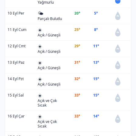
Yağmurlu
🌤️
10 Eyl Per
20°
5°
0%
Parçalı Bulutlu
☀️
11 Eyl Cum
25°
8°
0%
Açık / Güneşli
☀️
12 Eyl Cmt
29°
11°
0%
Açık / Güneşli
☀️
13 Eyl Paz
31°
13°
0%
Açık / Güneşli
☀️
14 Eyl Pzt
32°
15°
0%
Açık / Güneşli
☀️
15 Eyl Sal
33°
15°
0%
Açık ve Çok
Sıcak
☀️
16 Eyl Çar
33°
14°
0%
Açık ve Çok
Sıcak