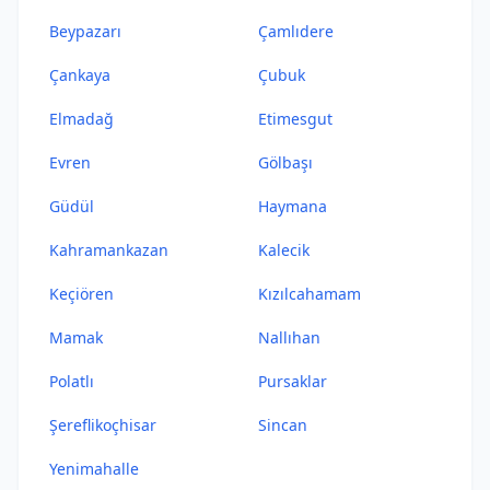
Beypazarı
Çamlıdere
Çankaya
Çubuk
Elmadağ
Etimesgut
Evren
Gölbaşı
Güdül
Haymana
Kahramankazan
Kalecik
Keçiören
Kızılcahamam
Mamak
Nallıhan
Polatlı
Pursaklar
Şereflikoçhisar
Sincan
Yenimahalle