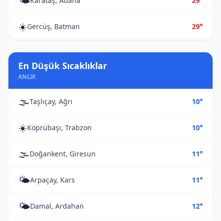
🌤️
Karataş, Adana
29°
☀️
Gercüş, Batman
29°
En Düşük Sıcaklıklar
ANLIK
🌫️
Taşlıçay, Ağrı
10°
☀️
Köprübaşı, Trabzon
10°
🌫️
Doğankent, Giresun
11°
🌤️
Arpaçay, Kars
11°
🌤️
Damal, Ardahan
12°