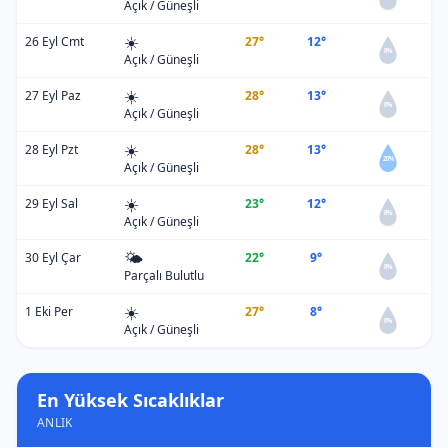
Açık / Güneşli
☀️
26 Eyl Cmt
27°
12°
0%
Açık / Güneşli
☀️
27 Eyl Paz
28°
13°
0%
Açık / Güneşli
☀️
28 Eyl Pzt
28°
13°
20%
Açık / Güneşli
☀️
29 Eyl Sal
23°
12°
0%
Açık / Güneşli
🌤️
30 Eyl Çar
22°
9°
0%
Parçalı Bulutlu
☀️
1 Eki Per
27°
8°
0%
Açık / Güneşli
En Yüksek Sıcaklıklar
ANLIK