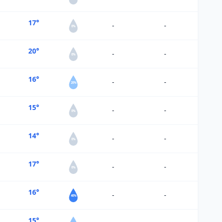
17°
-
-
0%
20°
-
-
0%
16°
-
-
20%
15°
-
-
0%
14°
-
-
0%
17°
-
-
0%
16°
-
-
40%
15°