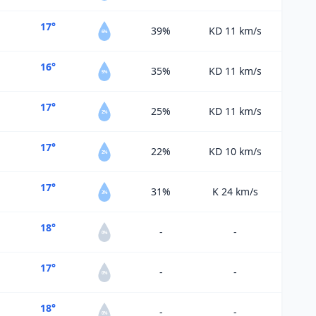
17°
39%
KD 11
km/s
6%
16°
35%
KD 11
km/s
5%
17°
25%
KD 11
km/s
2%
17°
22%
KD 10
km/s
2%
17°
31%
K 24
km/s
3%
18°
-
-
0%
17°
-
-
0%
18°
-
-
0%