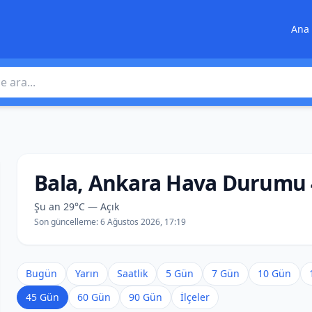
Ana 
 ara
Bala, Ankara Hava Durumu 
Şu an 29°C — Açık
Son güncelleme:
6 Ağustos 2026, 17:19
Bugün
Yarın
Saatlik
5 Gün
7 Gün
10 Gün
45 Gün
60 Gün
90 Gün
İlçeler