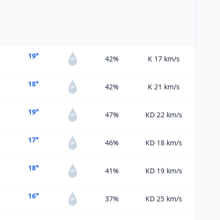
19°
42%
K 17
km/s
0%
18°
42%
K 21
km/s
0%
19°
47%
KD 22
km/s
0%
17°
46%
KD 18
km/s
0%
18°
41%
KD 19
km/s
0%
16°
37%
KD 25
km/s
0%