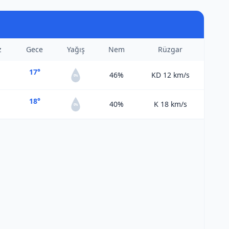
z
Gece
Yağış
Nem
Rüzgar
17°
46%
KD 12
km/s
0%
18°
40%
K 18
km/s
0%