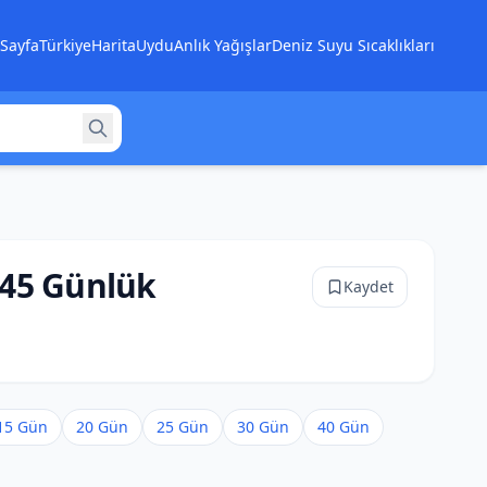
Sayfa
Türkiye
Harita
Uydu
Anlık Yağışlar
Deniz Suyu Sıcaklıkları
45 Günlük
Kaydet
15 Gün
20 Gün
25 Gün
30 Gün
40 Gün