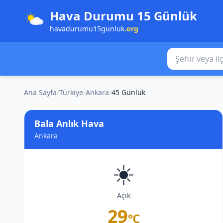
Hava Durumu 15 Günlük
havadurumu15gunluk
.org
Şehir veya ilçe
Ana Sayfa
/
Türkiye
/
Ankara
/
45 Günlük
Bala Anlık Hava
Ankara
☀️
Açık
29
°C