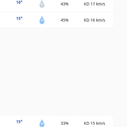
16°
43%
KD 17
km/s
0%
15°
45%
KD 16
km/s
2%
15°
33%
KD 15
km/s
2%