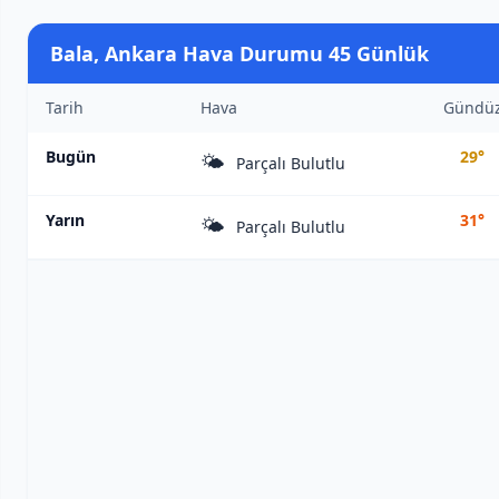
Bala, Ankara Hava Durumu 45 Günlük
Tarih
Hava
Gündü
Bugün
29°
🌤️
Parçalı Bulutlu
Yarın
31°
🌤️
Parçalı Bulutlu