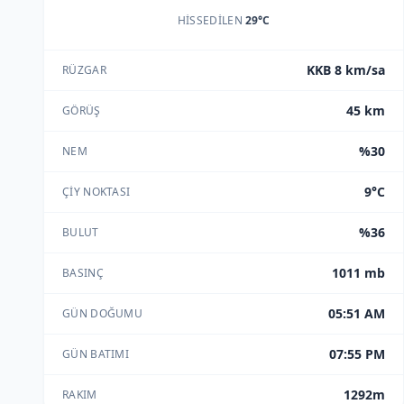
HISSEDILEN
29°C
KKB 8 km/sa
RÜZGAR
45 km
GÖRÜŞ
%30
NEM
9°C
ÇIY NOKTASI
%36
BULUT
1011 mb
BASINÇ
05:51 AM
GÜN DOĞUMU
07:55 PM
GÜN BATIMI
1292m
RAKIM